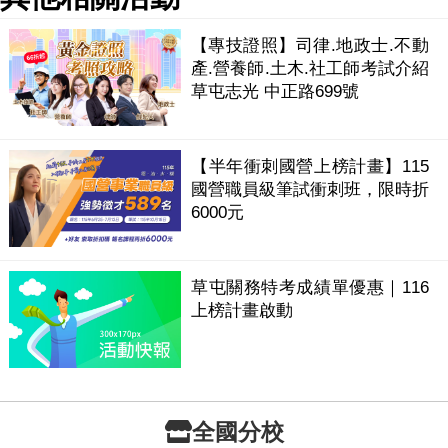
【專技證照】司律.地政士.不動
產.營養師.土木.社工師考試介紹
草屯志光 中正路699號
【半年衝刺國營上榜計畫】115
國營職員級筆試衝刺班，限時折
6000元
草屯關務特考成績單優惠｜116
上榜計畫啟動
全國分校