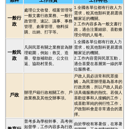
類科
工作性質
工作特色
1.全國各單位都有行政人力
處理公文收發、檔案管理等
需求，較其他類科更易選填
一般文書行政業務、一般行
一般行
離家近的機關。
政管理、速記、議事、事務
政
2.工作內容多為一般文書行
管理、倉庫管理、物料採
政，適合注重細節、喜歡條
購、出納、打字等。
理分明的人報考。
1.全國各單位都有行政人力
凡與民眾有關之業務皆為辦
需求，較其他類科更易選填
一般民
理範圍，例如：救災、造
離家近的機關。
政
冊、發放補助款、公文往
2.工作內容需與民眾互動，
返、協助村里長。
適合喜愛在基層第一線的單
位服務者。
戶政人員必須常和民眾接
觸，為民眾辦理最為基本的
行政庶務，所以戶政人員必
辦理戶籍行政相關工作、戶
須具備服務的熱忱。若個人
戶政
政業務及其他交辦事項。
喜歡從事和人接觸的工作，
或喜歡單純的例行性工作，
戶政類科會是非常適合的選
擇。
普考多為學校幹事、高考例
由於學校有寒暑假，在寒暑
如督學，工作內容多為行政
教育行