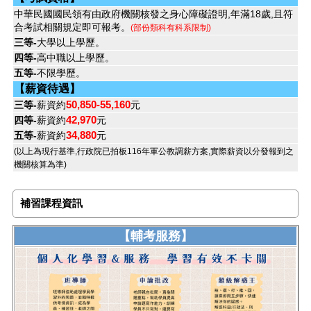
中華民國國民領有由政府機關核發之身心障礙證明,年滿18歲,且符
合考試相關規定即可報考。
(部份類科有科系限制)
三等-
大學以上學歷。
四等-
高中職以上學歷。
五等-
不限學歷。
【薪資待遇】
50,850-55,160
三等-
薪資約
元
42,970
四等-
薪資約
元
34,880
五等-
薪資約
元
(以上為現行基準,行政院已拍板116年軍公教調薪方案,實際薪資以分發報到之
機關核算為準)
補習課程資訊
【輔考服務】