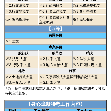
※2.行政法概要
※2.行政法概要
◎2.稅務法規概要
※3.行政學概要
◎3.社會工作概要
◎3.會計學概要
◎4.社會政策與社會
◎4.政治學概要
※4.民法概要
立法概要
【五等】
共同科目
※1.國文
專業科目
一般行政
一般民政
戶政
※2.法學大意
※2.法學大意
※2.法學大意
※3.行政學大意
※3.地方自治大意
※3.戶籍法規大意
地政
錄事
※2.土地行政大意
※2.民事訴訟法大意與刑事訴訟法大意
※3.土地法大意
※3.法學大意
「◎」採申論式和測驗式之混合題型，「※」採測驗式題型，其餘
為申論式題型。
身心障礙特考工作內容
【
】