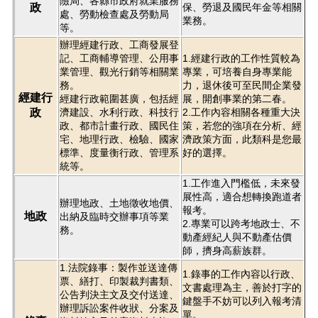
險局、各縣市政府就業服務
政
保、勞退及國民年金等相關
處、勞動檢查處及勞動局
業務。
等。
辦理經建行政、工商發展登
記、工商輔導管理、公用事
1.經建行政的工作性質較為
業管理、觀光行銷等相關業
專業，可培養自身專業能
務。
力，退休後可至民間企業發
經建行
經建行政範圍甚廣，包括經
展，開創事業的第二春。
政
濟建設、水利行政、科技行
2.工作內容相關各種重大決
政、都市計畫行政、國民住
策，若您的強項在分析、經
宅、地理行政、檢驗、國家
濟政策方面，此類科是您最
標準、度量衡行政、管理系
好的選擇。
統等。
1.工作進入門檻低，未來發
展性高，適合想轉換跑道者
辦理地政、土地徵收地價、
報考。
地政
出納及臨時交辦事項等業
2.專業可以跨考地政士、不
務。
動產經紀人與不動產估價
師，擠身高薪族群。
1.法院錄事：製作並送達傳
1.錄事的工作內容以行政、
票、繕打、印製裁判書類、
文書處理為主，善於打字的
公告判決主文及交付送達、
鍵盤手不妨可以列入報考清
辦理訴訟案件收狀、分案及
單。