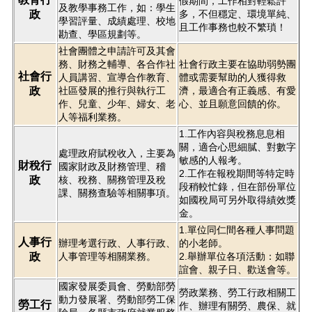
假期間，工作相對輕鬆許
及教學事務工作，如：學生
政
多，不但穩定、環境單純、
學習評量、成績處理、校地
且工作事務也較不繁瑣！
勘查、學區規劃等。
社會團體之申請許可及其會
務、財務之輔導、各合作社
社會行政主要在協助弱勢團
社會行
人員講習、宣導合作教育、
體或需要幫助的人獲得救
政
社區發展的推行與執行工
濟，最適合有正義感、有愛
作、兒童、少年、婦女、老
心、並且願意回饋的你。
人等福利業務。
1.工作內容與稅務息息相
關，適合心思細膩、對數字
處理政府賦稅收入，主要為
敏感的人報考。
財稅行
國家財政及財務管理、稽
2.工作在報稅期間等特定時
政
核、稅務、關務管理及稅
段稍較忙錄，但在部份單位
課、關務查驗等相關事項。
如國稅局可另外取得績效獎
金。
1.單位同仁間各種人事問題
人事行
辦理考選行政、人事行政、
的小老師。
政
人事管理等相關業務。
2.舉辦單位各項活動：如聯
誼會、親子日、歡送會等。
國家發展委員會、勞動部勞
勞政業務、勞工行政相關工
動力發展署、勞動部勞工保
勞工行
作、辦理有關勞、農保、就