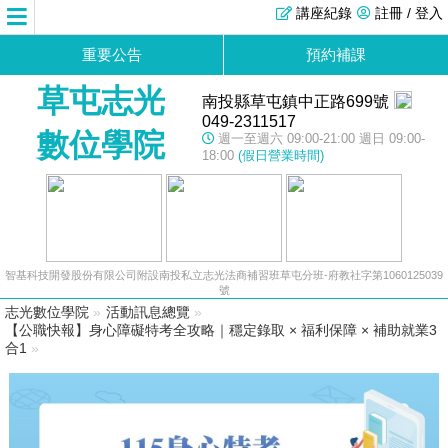
講座紀錄
註冊 / 登入
重要公告
預約補課
草屯志光
南投縣草屯鎮中正路699號
049-2311517
數位學院
週一至週六 09:00-21:00 週日 09:00-
18:00
(假日營業時間)
智基科技開發股份有限公司附設南投私立志光法商補習班草屯分班-府教社字第1060125039
號
志光數位學院
»
活動訊息總覽
»
【公職快報】身心障礙特考全攻略｜穩定錄取 × 福利保障 × 補助就業3
合1
»