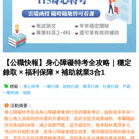
【公職快報】身心障礙特考全攻略｜穩定
錄取 × 福利保障 × 補助就業3合1
標籤：
身心特考
一般行政
財稅行政
教育行政
社會行政
戶政
一般民政
地政
活動摘要：
身心障礙特考是為身心障礙者量身打造的國家考試，錄取後享有與一
般公務人員相同的待遇與升遷制度。政府另提供就業補助、專屬職缺
與完善福利保障，減少就業門檻、提升穩定性。報考類科選擇多元、
考試科目相對友善，是身心障礙者穩定就業、實現職涯目標的最佳途
徑。草屯志光提供專業輔考課程，協助考生依自身條件量身規劃，穩