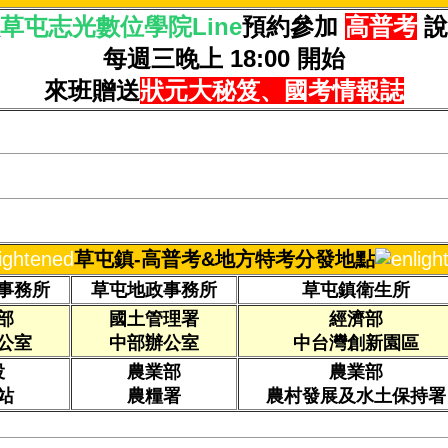
草屯志光數位學院Line
預約參加
高普考
說
每週三晚上 18:00 開始
來班贈送
狀元大秘笈、國考情報誌
草屯鎮-高普考&地方特考分發地點
事務所
草屯地政事務所
草屯鎮衛生所
部
國土管理署
經濟部
公室
中部辦公室
中台灣創新園區
投
農業部
農業部
站
農糧署
農村發展及水土保持署