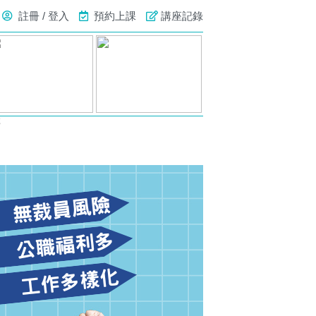
註冊 / 登入
預約上課
講座記錄
號