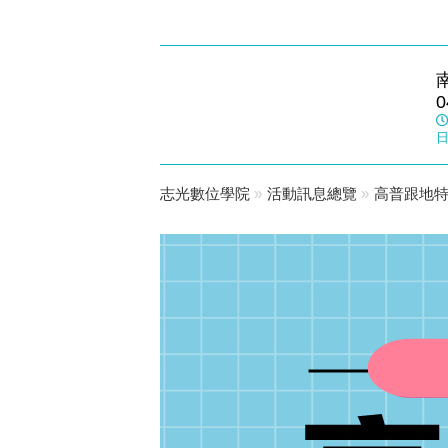
草屯志光
0
數位學院
日
志光數位學院
»
活動訊息總覽
»
高普跟地特