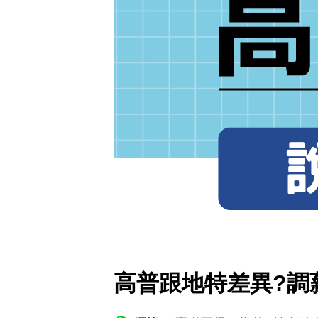
高普跟地特差異?調薪