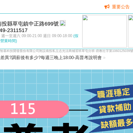
重要公告
南投縣草屯鎮中正路699號
49-2311517
週一至週六 09:00-21:00 週日 09:00-18:00
(假
營業時間)
智基科技開發股份有限公司附設南投私立志光法商補習班草屯分班-府教社字第1060125039
差異?調薪後有多少?每週三晚上18:00-高普考說明會
»