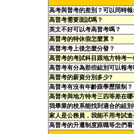
高考與普考的差別？可以同時報
高普考需要面試嗎？
英文不好可以考高普考嗎？
高普考的特休假怎麼算？
高普考考上後怎麼分發？
高普考的考試科目跟地方特考一
高普考有分為那些組別可以報考
高普考的薪資分別多少?
高普考有沒有年齡跟學歷限制？
高普考與地方特考三四等差在哪
我畢業的校系能找到適合的組別
家人是公務員，我能不用考試進
高普考的升遷制度跟職等怎們看