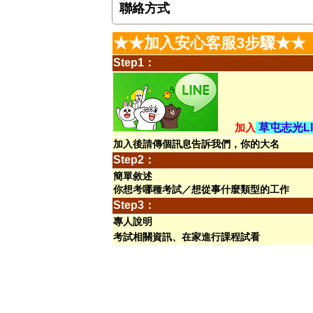
聯絡方式
★★加入安心客服3步驟★★
Step1：
加入
草屯志光L
加入後請傳個訊息告訴我們，你的大名
Step2：
簡單敘述
你想考哪種考試／想從事什麼類型的工作
Step3：
專人說明
考試相關資訊、在家進行課程試看