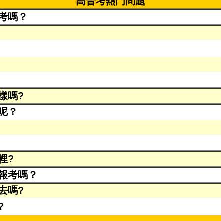
高普考熱門問題
考嗎？
樣嗎?
呢？
裡?
報考嗎？
去嗎?
?