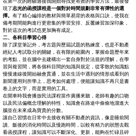
在第一次的經驗過後我開始尋找更有效的學習方法，最後發
現了
志光的函授課程是一個對於時間規劃非常有彈性的選
擇。
有了精心編排的教材與簡單易背的表格與口訣，使我在
備考期間能夠進行更密集的學習安排、反覆練習加深印象，
對於這次的考試也更加胸有成足。
二、各科目學習心得
除了課堂筆記外，考古題與歷屆試題的熟練度，也是不動產
經紀人考試取分的關鍵，在有限的範圍內，掌握命題歷年來
的考點，並在腦中去建構出一套自身對於法規的理解，在學
習與複習間，將各個科目間的知識與規定，從零散的知識點
慢慢連線後開始融會貫通，並在生活中遇到的情形或看到的
新聞運用到所學上，思考如何處理，便能讓知識不再只是書
卷上的文字，而是實用的工具。
在開車時我會播放民法課程當作廣播來聽，老師有趣的口吻
以及民法偏概念理解的特性，知識會在路途中偷偷地溜進大
腦並在未來成為寶貴的分數。
讓自己習慣在日常中去接收有關不動產的資訊，像是睡前閱
讀、飯後的消化時間以及慢跑時間，以較有精力的狀態去觀
看函授課程，讓知識可以不斷深化、更新，能夠在忙碌且碎