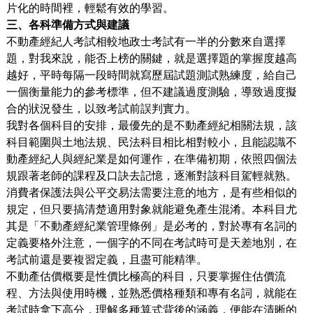
片化的時間裡，輕鬆有效的學習。
三
、各科準備方式與建議
不動產經紀人考試相較地政士考試有一半的分數來自選擇
題，對我來說，能否上榜的關鍵，就是選擇題的掌握度越高
越好，平時每隔一段時間就寫歷屆試題測試熟練度，給自己
一個衡量能力的參考標準，但不建議過度測驗，導致過度擬
合的狀況發生，以致考試前誤判實力。
我對各個科目的安排，最優先的是不動產經紀相關法規，該
科目範圍與土地法規、民法科目相比相對較小，且能認識不
動產經紀人與經紀業是如何運作，在準備初期，依照四個法
規跟著老師的課程及口訣去記憶，逐漸對該科目駕輕就熟。
消費者保護法與公平交易法需要注意的地方，是有些相似的
規定，但只要搞清楚適用對象就能避免產生混淆。本科目尤
其是「不動產經紀業管理條例」是必考的，對於專有名詞的
定義要格外注意，一個字的不同在考試時可是天差地別，在
考試前還是要複習定義，且盡可能精準。
不動產估價概要是性價比極高的科目，只要掌握住估價流
程、方法與使用時機，並熟悉價格種類和專有名詞，就能在
考試時拿下高分，理解多種算式背後的涵義，便能在清晰的