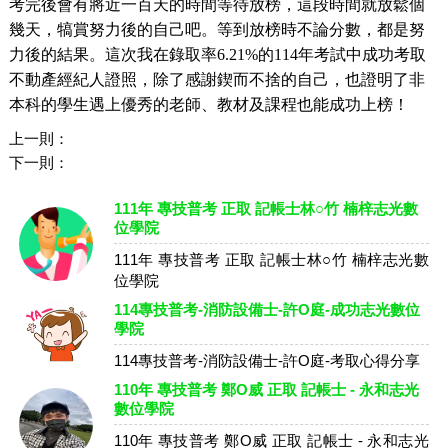
考完後會有將近一百天的時間等待放榜，這段時間就放鬆個
幾天，犒賞努力後的自己吧。等到放榜時不論分數，都是努
力後的結果。這次我在錄取率6.21%的114年考試中成功考取
不動產經紀人證照，除了感謝鍥而不捨的自己，也證明了非
本科的學生遇上優秀的老師、教材及課程也能成功上榜！
上一則：
下一則：
111年 專技普考 正取 記帳士林○竹 楠梓志光數
位學院
111年 專技普考 正取 記帳士林○竹 楠梓志光數
位學院
114專技普考-消防設備士-許O庭-成功志光數位
學院
114專技普考-消防設備士-許O庭-考取心得分享
110年 專技普考 鄭O威 正取 記帳士 - 永和志光
數位學院
110年 專技普考 鄭O威 正取 記帳士 - 永和志光