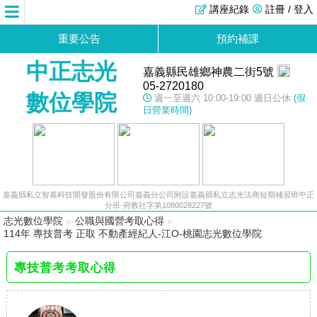
講座紀錄
註冊 / 登入
重要公告
預約補課
中正志光
嘉義縣民雄鄉神農二街5號
05-2720180
數位學院
週一至週六 10:00-19:00 週日公休
(假
日營業時間)
嘉義縣私立智基科技開發股份有限公司嘉義分公司附設嘉義縣私立志光法商短期補習班中正
分班-府教社字第1080028227號
志光數位學院
»
公職與國營考取心得
»
114年 專技普考 正取 不動產經紀人-江O-桃園志光數位學院
專技普考考取心得