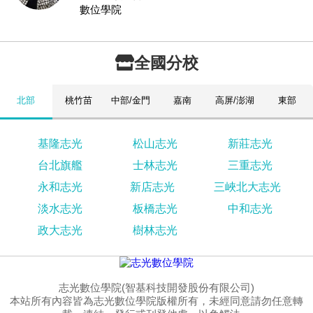
數位學院
全國分校
北部
桃竹苗
中部/金門
嘉南
高屏/澎湖
東部
基隆志光
松山志光
新莊志光
台北旗艦
士林志光
三重志光
永和志光
新店志光
三峽北大志光
淡水志光
板橋志光
中和志光
政大志光
樹林志光
志光數位學院(智基科技開發股份有限公司)
本站所有內容皆為志光數位學院版權所有，未經同意請勿任意轉