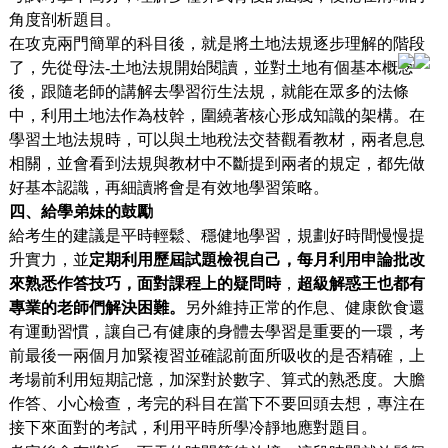
角度剖析題目。
在攻克兩門簡單的科目後，就是將土地法規逐步理解的階段
了，先從母法-土地法規開始閱讀，並對土地有個基本概念
後，跟隨老師的講解去學習衍生法規，就能在眾多的法條
中，利用土地法作為枝幹，圍繞著核心形成知識的架構。在
學習土地法規時，可以與土地稅法交替觀看教材，兩者息息
相關，並會看到法規與教材中不斷提到兩者的規定，都先做
好基本認識，再細讀將會是有效地學習策略。
四、給學
弟妹的鼓勵
給考生的建議是平時輕鬆、穩健地學習，規劃好時間慢慢提
升實力，並
定期利用歷屆試題檢視自己，每月利用申論批改
來熟悉作答技巧，面對課程上的疑問時
，
超級解惑王也都有
專業的老師們解決困難。
另外維持正常的作息、健康飲食還
有運動習慣，讓自己有健康的身體去學習是重要的一環，考
前最後一兩個月加緊複習並確認前面所吸收的是否精確，上
考場前利用短期記憶，加深對於數字、算式的熟悉度。大膽
作答、小心檢查，考完的科目在當下不要回頭去想，專注在
接下來面對的考試，利用平時所學冷靜地應對題目。