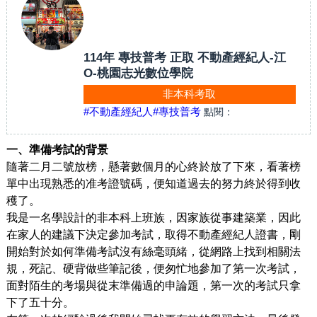
114年 專技普考 正取 不動產經紀人-江
O-桃園志光數位學院
非本科考取
#不動產經紀人
#專技普考
點閱：
一、準備考試的背景
隨著二月二號放榜，懸著數個月的心終於放了下來，看著榜
單中出現熟悉的准考證號碼，便知道過去的努力終於得到收
穫了。
我是一名學設計的非本科上班族，因家族從事建築業，因此
在家人的建議下決定參加考試，取得不動產經紀人證書，剛
開始對於如何準備考試沒有絲毫頭緒，從網路上找到相關法
規，死記、硬背做些筆記後，便匆忙地參加了第一次考試，
面對陌生的考場與從末準備過的申論題，第一次的考試只拿
下了五十分。