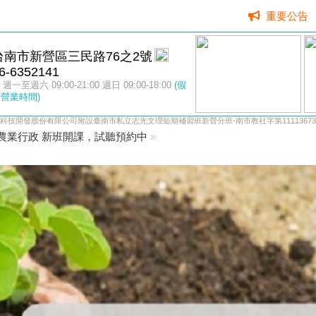
重要公告
台南市新營區三民路76之2號
6-6352141
週一至週六 09:00-21:00 週日 09:00-18:00
(假
營業時間)
科技開發股份有限公司附設臺南市私立志光文理短期補習班新營分班-南市教社字第11113673
考農業行政 新班開課，試聽預約中
»