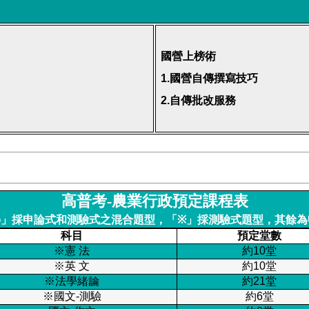
國營上榜術
1.
國營自傳撰寫技巧
2.
自傳批改服務
高普考-農業行政預定課程表
◎
」採申論式和測驗式之混合題型，「
※
」採測驗式題型，其餘為
科目
預定堂數
※憲 法
約10堂
※英 文
約10堂
※法學緒論
約21堂
※國文-測驗
約6堂