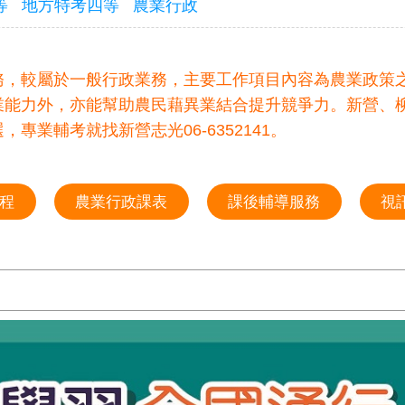
等
地方特考四等
農業行政
務，較屬於一般行政業務，主要工作項目內容為農業政策
業能力外，亦能幫助農民藉異業結合提升競爭力。新營、
專業輔考就找新營志光06-6352141。
程
農業行政課表
課後輔導服務
視