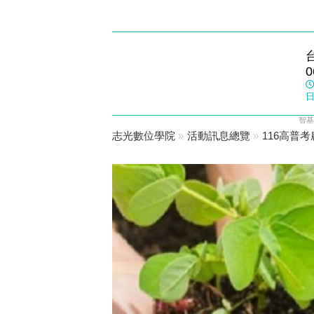
新營志光
0
數位學院
日
智基
志光數位學院
»
活動訊息總覽
»
116高普