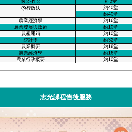
國文-作文
約3堂
◎
約40堂
行政法
約40堂
農業經濟學
約16堂
農業發展與政策
約10堂
農產運銷
約10堂
統計學
約32堂
農業概要
約18堂
農業經濟學
約16堂
農業行政概要
約10堂
志光課程售後服務