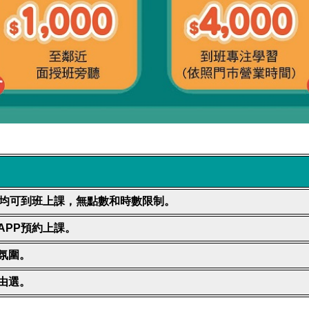
均可到班上課，無點數和時數限制。
APP
預約上課。
氛圍。
由選。