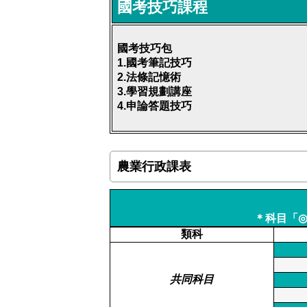
國考技巧課程
國考技巧包
1.
國考筆記技巧
2.
法條記憶術
3.
學習規劃講座
4.
申論答題技巧
農業行政課表
＊科目「
類科
共同科目