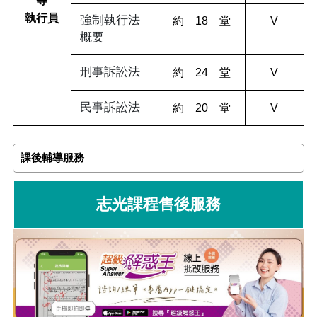
等
執行員
強制執行法
約 18 堂
V
概要
刑事訴訟法
約 24 堂
V
民事訴訟法
約 20 堂
V
課後輔導服務
志光課程售後服務