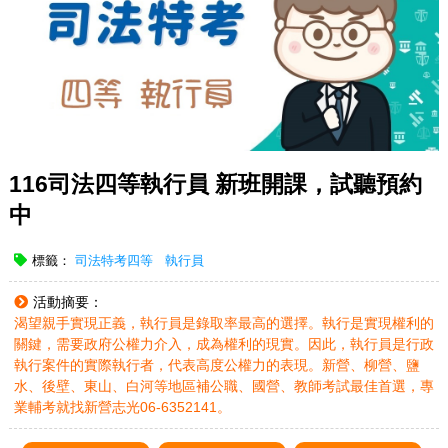
116司法四等執行員 新班開課，試聽預約
中
標籤：
司法特考四等
執行員
活動摘要：
渴望親手實現正義，執行員是錄取率最高的選擇。執行是實現權利的
關鍵，需要政府公權力介入，成為權利的現實。因此，執行員是行政
執行案件的實際執行者，代表高度公權力的表現。新營、柳營、鹽
水、後壁、東山、白河等地區補公職、國營、教師考試最佳首選，專
業輔考就找新營志光06-6352141。