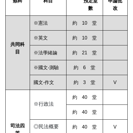
類科
科目
預定堂
申論批
數
改
※憲法
約 10 堂
※英文
約 10 堂
共同科
目
※法學緒論
約 21 堂
※國文-測驗
約 6 堂
國文-作文
約 3 堂
V
約 40 堂
※行政法
約 40 堂
司法四
◎民法概要
約 40 堂
V