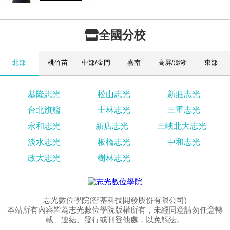
全國分校
北部
桃竹苗
中部/金門
嘉南
高屏/澎湖
東部
基隆志光
松山志光
新莊志光
台北旗艦
士林志光
三重志光
永和志光
新店志光
三峽北大志光
淡水志光
板橋志光
中和志光
政大志光
樹林志光
志光數位學院(智基科技開發股份有限公司)
本站所有內容皆為志光數位學院版權所有，未經同意請勿任意轉
載、連結、發行或刊登他處，以免觸法。