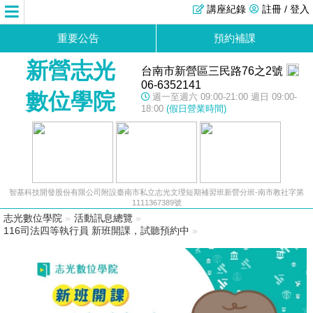
講座紀錄
註冊 / 登入
重要公告
預約補課
新營志光
台南市新營區三民路76之2號
06-6352141
數位學院
週一至週六 09:00-21:00 週日 09:00-
18:00
(假日營業時間)
智基科技開發股份有限公司附設臺南市私立志光文理短期補習班新營分班-南市教社字第
1111367389號
志光數位學院
»
活動訊息總覽
»
116司法四等執行員 新班開課，試聽預約中
»