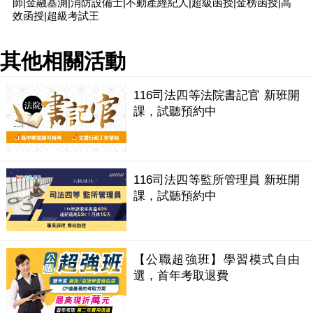
師|金融基測|消防設備士|不動產經紀人|超級函授|金榜函授|高
效函授|超級考試王
其他相關活動
116司法四等法院書記官 新班開
課，試聽預約中
116司法四等監所管理員 新班開
課，試聽預約中
【公職超強班】學習模式自由
選，首年考取退費