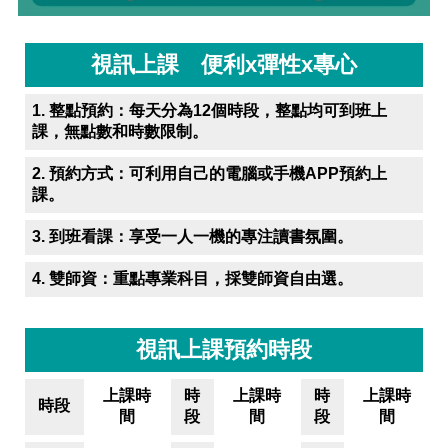
視訊上課 便利x彈性x專心
1. 整點預約：每天分為12個時段，整點均可到班上
課，無點數和時數限制。
2. 預約方式：可利用自己的
電腦或手機APP預約上
課
。
3. 到班看課：享受一人一機的專注讀書氛圍。
4. 雙師資：重點專業科目，採雙師資自由選。
視訊上課預約時段
上課時
時
上課時
時
上課時
時段
間
段
間
段
間