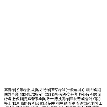
高普考|初等考|佐級|地方特考|警察考試(一般)(內軌)|司法考試|
國營事業|教師甄試(檢定)|教師資格考|外交特考|身心特考|民航
特考|教保員|泛國營事業|地政士|專技高考|專技普考|會計師|記
帳士|郵局|鐵路特考|台電|台菸|中油|中鋼|台糖|台灣自來水|社工