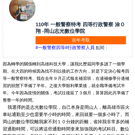
110年 一般警察特考 四等行政警察 涂Ｏ
翔 -岡山志光數位學院
首年考取
#一般警察四等
#行政警察人員
點閱：
因為轉學的關係轉到高雄科技大學，讓我比歷屆同學多讀了一個學
期。在大四的時候因為找不到以後的工作方向，於是下定決心報考四
等一般警察特考。我在去年９月正式報名補習班，在邊補修學分邊補
習的狀態下準備了半年。之後大學順利畢業後，就全職準備考試半
年。今年因為疫情的關係，考試往後延了３個月，算算因此共準備了
整整一年的時間。
我選擇的是志光數位學院，自己本身是岡山人，離高雄市區火
車站通勤至少也需要半小時的時間，來回就要一個多小時了。而
岡山的數位學院離我家不到１０分鐘的距離，省掉我非常多的補
習通勤時間，可以將這些通勤時間拿來加強我的考試科目。數位