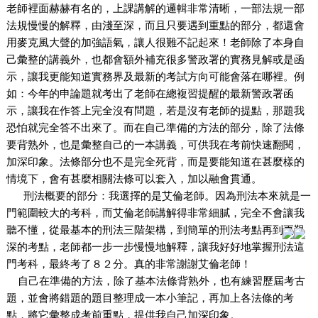
老師裡面赫赫有名的，上課講解的邏輯非常清晰，一部法規一部
法規慢慢的解釋，由淺至深，而且只要遇到重點的部分，都還會
用麥克風大聲的加強語氣，讓人很難不記起來！老師除了本身自
己彙整的講義外，也都會額外補充很多警政署的實務見解或是函
示，讓我更能知道實務界及最新的考試方向可能會落在哪裡。例
如：今年的申論題就考出了老師在總複習提醒的最新警政署函
示，讓我在作答上完全沒有問題，若是沒有老師的提點，那題我
恐怕就完全答不出來了。而在自己準備的方法的部分，除了法條
要背熟外，也是彙整自己的一本講義，可供我在考前快速翻閱，
加深印象。法條部分也不是完全死背，而是要能知道在甚麼樣的
情境下，會有甚麼相關法條可以套入，加以融會貫通。
刑法概要的部分：我選擇的是艾倫老師。因為刑法本來就是一
門範圍較大的考科，而艾倫老師講解得非常細膩，完全不會讓我
聽不懂，從最基本的刑法三階架構，到簡單的刑法考點再到更艱
深的考點，老師都一步一步慢慢地解釋，讓我好好地掌握刑法這
門考科，最終考了８２分。真的非常謝謝艾倫老師！
自己在準備的方法，除了基本法條背熟外，也有練習歷屆考古
題，並會將錯題的題目整理成一本小筆記，再加上各法條的考
點，將它彙整成考前重點，提供我自己加深印象。