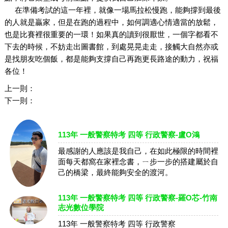
在準備考試的這一年裡，就像一場馬拉松慢跑，能夠撐到最後
的人就是贏家，但是在跑的過程中，如何調適心情適當的放鬆，
也是比賽裡很重要的一環！如果真的讀到很厭世，一個字都看不
下去的時候，不妨走出圖書館，到處晃晃走走，接觸大自然亦或
是找朋友吃個飯，都是能夠支撐自己再跑更長路途的動力，祝福
各位！
上一則：
下一則：
113年 一般警察特考 四等 行政警察-盧O鴻
最感謝的人應該是我自己，在如此極限的時間裡
面每天都窩在家裡念書，ㄧ步一步的搭建屬於自
己的橋梁，最終能夠安全的渡河。
113年 一般警察特考 四等 行政警察-羅O芯-竹南
志光數位學院
113年 一般警察特考 四等 行政警察