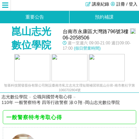
講座紀錄
註冊 / 登入
重要公告
預約補課
崑山志光
台南市永康區大灣路796號3樓
06-2058506
數位學院
週一至週六 09:00-21:00 週日09:00-
17:00
(假日營業時間)
智基科技開發股份有限公司附設臺南市私立志光文理短期補習班崑山分班-南市教社字第
1060702804號
志光數位學院
»
公職與國營考取心得
»
110年 一般警察特考 四等行政警察 涂Ｏ翔 -岡山志光數位學院
一般警察特考考取心得