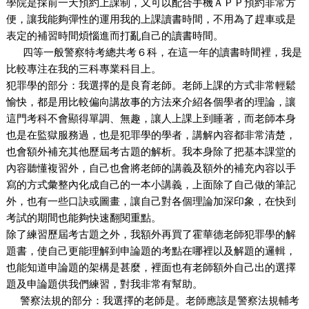
學院是採前一天預約上課制，又可以配合手機ＡＰＰ預約非常方
便，讓我能夠彈性的運用我的上課讀書時間，不用為了趕車或是
表定的補習時間煩惱進而打亂自己的讀書時間。
四等一般警察特考總共考６科，在這一年的讀書時間裡，我是
比較專注在我的三科專業科目上。
犯罪學的部分：我選擇的是良育老師。老師上課的方式非常輕鬆
愉快，都是用比較偏向講故事的方法來介紹各個學者的理論，讓
這門考科不會顯得單調、無趣，讓人上課上到睡著，而老師本身
也是在監獄服務過，也是犯罪學的學者，講解內容都非常清楚，
也會額外補充其他歷屆考古題的解析。我本身除了把基本課堂的
內容聽懂複習外，自己也會將老師的講義及額外的補充內容以手
寫的方式彙整內化成自己的一本小講義，上面除了自己做的筆記
外，也有一些口訣或圖畫，讓自己對各個理論加深印象，在快到
考試的期間也能夠快速翻閱重點。
除了練習歷屆考古題之外，我額外再買了霍華德老師犯罪學的解
題書，使自己更能理解到申論題的考點在哪裡以及解題的邏輯，
也能知道申論題的架構是甚麼，裡面也有老師額外自己出的選擇
題及申論題供我們練習，對我非常有幫助。
警察法規的部分：我選擇的老師是。老師應該是警察法規輔考