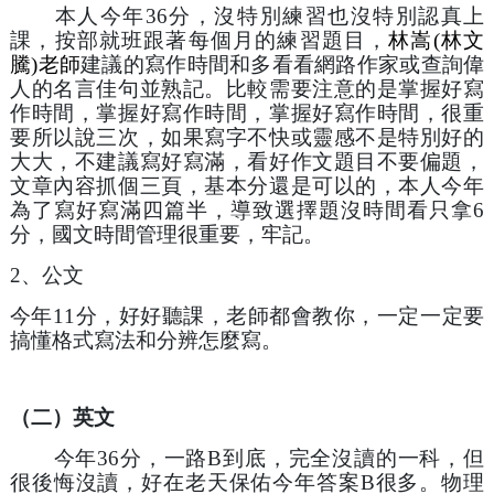
　　本人今年36分，沒特別練習也沒特別認真上
課，按部就班跟著每個月的練習題目，
林嵩(林文
騰)老師
建議的寫作時間和多看看網路作家或查詢偉
人的名言佳句並熟記。比較需要注意的是掌握好寫
作時間，掌握好寫作時間，掌握好寫作時間，很重
要所以說三次，如果寫字不快或靈感不是特別好的
大大，不建議寫好寫滿，看好作文題目不要偏題，
文章內容抓個三頁，基本分還是可以的，本人今年
為了寫好寫滿四篇半，導致選擇題沒時間看只拿6
分，國文時間管理很重要，牢記。
2、公文
今年11分，好好聽課，老師都會教你，一定一定要
搞懂格式寫法和分辨怎麼寫。
（二）英文
　　今年36分，一路B到底，完全沒讀的一科，但
很後悔沒讀，好在老天保佑今年答案B很多。物理