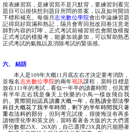
按表練習寫，是練習寫不是只默背，要練習到看完
題目可以很快想到題目所問的答案，以及如何開頭
下標和補充。每個月
志光數位學院
會出申論練習題
記得寫好寫滿和熟記，隔月會寄回批改回卷注意老
師對內容的叮嚀，正式考試前補習班也會開放模擬
正式考試的模擬考，能參加就參加，可以幫助熟悉
正式考試的氣氛以及消除考試的緊張感。
六、 結語
　　本人是109年大概11月底左右才決定要考消防，
並報名
志光數位學院
的兩年
視訊
課程，當時目標是
放在111年的考試，看似一年半的讀書時間，但其實
有半年左右我是像天上快樂的小鳥一樣放飛自我
的。實際開始認真讀
書大概一年，在熟讀全部法學
科目大概花了我半年時間，剩下的半年時間我只著
重在法科的部分
，但到考完試後，很後悔沒有再多
讀物理化學和英文的，當時看著各大版的大大們選
擇分數都25X、26X的，自己選擇23X真的只能懸著