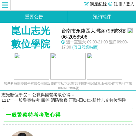
講座紀錄
註冊 / 登入
重要公告
預約補課
崑山志光
台南市永康區大灣路796號3樓
06-2058506
數位學院
週一至週六 09:00-21:00 週日09:00-
17:00
(假日營業時間)
智基科技開發股份有限公司附設臺南市私立志光文理短期補習班崑山分班-南市教社字第
1060702804號
志光數位學院
»
公職與國營考取心得
»
111年 一般警察特考 四等 消防警察 正取-田O仁-新竹志光數位學院
一般警察特考考取心得