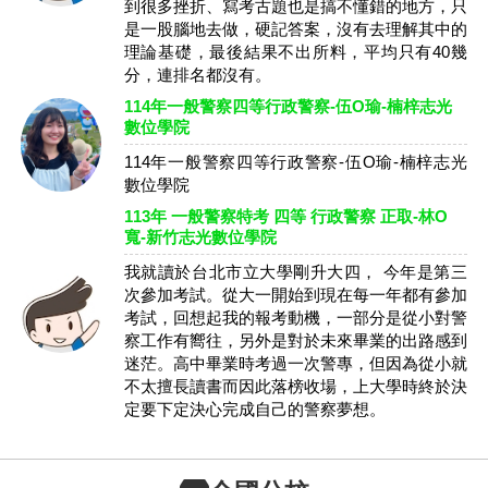
到很多挫折、寫考古題也是搞不懂錯的地方，只
是一股腦地去做，硬記答案，沒有去理解其中的
理論基礎，最後結果不出所料，平均只有40幾
分，連排名都沒有。
114年一般警察四等行政警察-伍O瑜-楠梓志光
數位學院
114年一般警察四等行政警察-伍O瑜-楠梓志光
數位學院
113年 一般警察特考 四等 行政警察 正取-林O
寬-新竹志光數位學院
我就讀於台北市立大學剛升大四， 今年是第三
次參加考試。從大一開始到現在每一年都有參加
考試，回想起我的報考動機，一部分是從小對警
察工作有嚮往，另外是對於未來畢業的出路感到
迷茫。高中畢業時考過一次警專，但因為從小就
不太擅長讀書而因此落榜收場，上大學時終於決
定要下定決心完成自己的警察夢想。