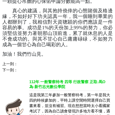
一顆提心吊膽的心保佑申論分數能高一點。
　　真心的建議，與其抱持僥倖的心態賭個及格邊
緣，不如好好下功夫認真一年，我一個睡到畢業的
人都辦到了，我相信對天資聰穎的你們應該是一件
容易的事。成功是1%的天份加上99%的努力，你必
須堅信並努力著朝那山頂前進，累了就休息的人是
不會成功的。與其不甘心自己庸庸碌碌，不如努力
成為一個甘心為自己喝彩的人。
加油！我們竹山見。
上一則：
下一則：
112年 一般警察特考 四等 行政警察 正取-馬O
為-新竹志光數位學院
這是我第三年參加一般警察特考，第一年是我大
四的時候參加的，平時上課空閒時間選擇自己買
書來看，並沒有補習。現在想想當時太小看國家
考試了，因為自己讀會發現許多地方看不懂，遇