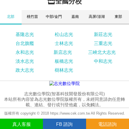
全國分校
北部
桃竹苗
中部/金門
嘉南
高屏/澎湖
東部
基隆志光
松山志光
新莊志光
台北旗艦
士林志光
三重志光
永和志光
新店志光
三峽北大志光
淡水志光
板橋志光
中和志光
政大志光
樹林志光
志光數位學院(智基科技開發股份有限公司)
本站所有內容皆為志光數位學院版權所有，未經同意請勿任意轉
載、連結、發行或刊登他處，以免觸法。
版權所有 copyright © 2018 https://www.cek.com.tw All Rights Reserved.
真人
客服
FB
諮詢
電話諮詢