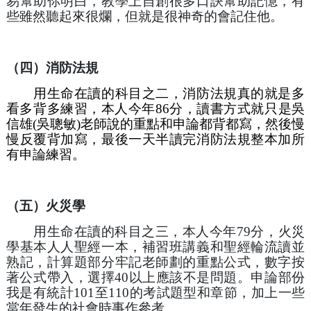
易幫助你明白，教學上自創很多口訣幫助記憶，有
些雖然聽起來很爛，但就是很神奇的會記住他。
（四）消防法規
　用生命在讀的科目之二，消防法規真的就是多
看多背多練習，本人今年86分，讀書方式就只是吳
信雄(吳聰敏)老師說的重點和申論都背都寫，然後慢
慢反覆背加寫，最後一天半讀完消防法規整本加所
有申論練習。
（五）火災學
用生命在讀的科目之三，本人今年79分，火災
學基本人人聖經一本，補習班講義和聖經輪流讀並
熟記，計算題部分牢記老師劃的重點公式，數字按
著公式帶入，選擇40以上應該不是問題。申論部份
我是有統計101至110的考試題型和章節，加上一些
當年發生的社會時事作參考。