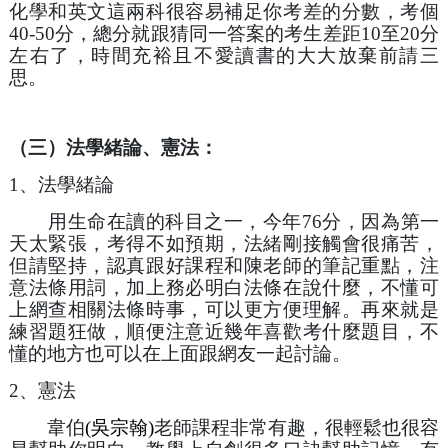
化學和英文這兩科很容易補足你考差的分數，考個
40-50分，總分就跟猜同一答案的考生差距10至20分
左右了，時間充裕且不愛讀書的大大放棄前請三
思。
（三）法學緒論、憲法：
1、法學緒論
　　用生命在讀的科目之一，今年76分，因為第一
天太緊張，考得不如預期，法緒剛接觸會很痛苦，
但請堅持，認真跟好課程和陳老師的筆記重點，注
意法條用詞，加上務必明白法條在說什麼，不懂可
上網查相關法條時事，可以更方便理解。再來就是
練習題狂做，順便注意近幾年喜歡考什麼題目，不
懂的地方也可以在上面跟網友一起討論。
2、憲法 
　　韋伯
(吳宗翰)
老師課程非常有趣，很輕鬆也很容