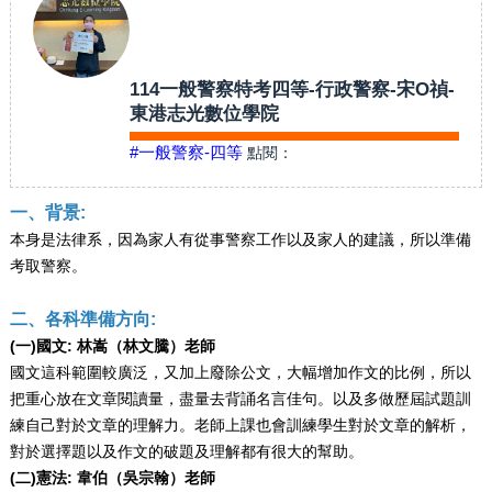
114一般警察特考四等-行政警察-宋O禎-
東港志光數位學院
#一般警察-四等
點閱：
一、背景:
本身是法律系，因為家人有從事警察工作以及家人的建議，所以準備
考取警察。
二、各科準備方向:
(一)國文: 林嵩（林文騰）老師
國文這科範圍較廣泛，又加上廢除公文，大幅增加作文的比例，所以
把重心放在文章閱讀量，盡量去背誦名言佳句。以及多做歷屆試題訓
練自己對於文章的理解力。老師上課也會訓練學生對於文章的解析，
對於選擇題以及作文的破題及理解都有很大的幫助。
(二)憲法: 韋伯（吳宗翰）老師