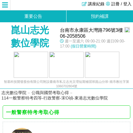
講座紀錄
註冊 / 登入
重要公告
預約補課
崑山志光
台南市永康區大灣路796號3樓
06-2058506
數位學院
週一至週六 09:00-21:00 週日09:00-
17:00
(假日營業時間)
智基科技開發股份有限公司附設臺南市私立志光文理短期補習班崑山分班-南市教社字第
1060702804號
志光數位學院
»
公職與國營考取心得
»
114一般警察特考四等-行政警察-宋O禎-東港志光數位學院
一般警察特考考取心得