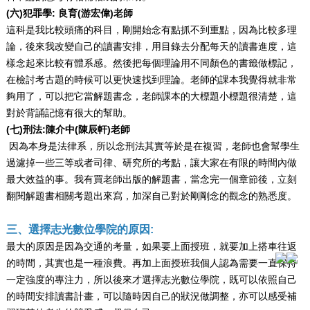
(六)犯罪學: 良育(游宏偉)老師
這科是我比較頭痛的科目，剛開始念有點抓不到重點，因為比較多理
論，後來我改變自己的讀書安排，用目錄去分配每天的讀書進度，這
樣念起來比較有體系感。然後把每個理論用不同顏色的書籤做標記，
在檢討考古題的時候可以更快速找到理論。老師的課本我覺得就非常
夠用了，可以把它當解題書念，老師課本的大標題小標題很清楚，這
對於背誦記憶有很大的幫助。
(七)刑法:陳介中(陳辰軒)老師
因為本身是法律系，所以念刑法其實等於是在複習，老師也會幫學生
過濾掉一些三等或者司律、研究所的考點，讓大家在有限的時間內做
最大效益的事。我有買老師出版的解題書，當念完一個章節後，立刻
翻閱解題書相關考題出來寫，加深自己對於剛剛念的觀念的熟悉度。
三、選擇志光數位學院的原因:
最大的原因是因為交通的考量，如果要上面授班，就要加上搭車往返
的時間，其實也是一種浪費。再加上面授班我個人認為需要一直保持
一定強度的專注力，所以後來才選擇志光數位學院，既可以依照自己
的時間安排讀書計畫，可以隨時因自己的狀況做調整，亦可以感受補