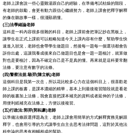
老師上課會說一些心靈雞湯跟自己的經驗，在準備考試枯燥的階段，
有老師的鼓勵，會更有動力跟信心繼續努力，老師上課會把釋字解釋
的像在聽故事一樣，很淺顯易懂。
(三)法學緒論老師
這科是一科內容很多很雜的科目，老師上課前會把筆記抄在黑板上，
讓學生在正式上課前可以粗略知道今天上課內容有什麼，幫助學生快
速進入狀況，老師也會帶學生做題目，然後每一題每一個選項都會告
訴你出處，這讓我養成後來自己做題目也是會一題一題檢討，就算做
對也是要檢討，因為不確定自己是不是真的懂。再來就是這科要常翻
法條，要注意有數字的法條。
(四)警察法規:駱羿(陳立帆)老師
這個科目是我第一次念，所以花比較多心力在這個科目上，很喜歡老
師上課的板書，是課本濃縮的精華，基本上到最後複習階段就是看老
師的板書加上法條，我會直接把課本補充的資料或者延伸的子法條，
用便利紙補充在法條上，方便以後複習。
(五)行政法:郭羿(郭耘豪)老師
以準備法條跟選擇題為主，老師上課會用簡單的方式解釋實務見解跟
釋字，也會用引導的方式讓學生自主去思考法律問題，這對於其他法
科申論的思考有相輔相成的幫助。