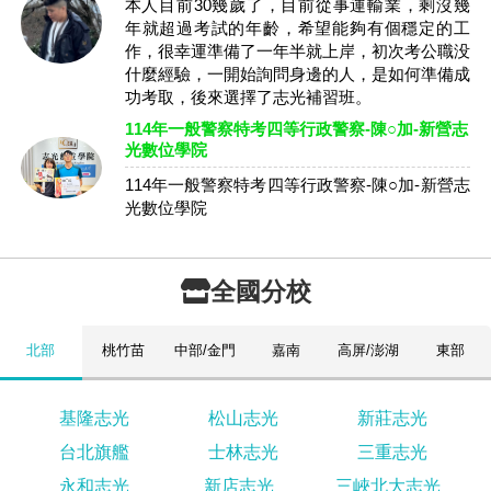
本人目前30幾歲了，目前從事運輸業，剩沒幾
年就超過考試的年齡，希望能夠有個穩定的工
作，很幸運準備了一年半就上岸，初次考公職没
什麼經驗，一開始詢問身邊的人，是如何準備成
功考取，後來選擇了志光補習班。
114年一般警察特考四等行政警察-陳○加-新營志
光數位學院
114年一般警察特考四等行政警察-陳○加-新營志
光數位學院
全國分校
北部
桃竹苗
中部/金門
嘉南
高屏/澎湖
東部
基隆志光
松山志光
新莊志光
台北旗艦
士林志光
三重志光
永和志光
新店志光
三峽北大志光