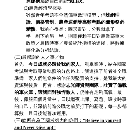
應
建構
屬於自己的
記憶口訣
。
(3)
農業經濟學概要
雖然近年考題不全然偏重數理模型，但
蛛網理
論、價格管制、農產運銷等高頻考點的圖形務必
精熟
。我的心得是：圖形畫對，分數就拿了一
半；剩下的另一半，則需仰賴平日對農業部重大
政策／農情時事／農業統計指標的追蹤，將數據
轉化為分析結論。
(
二)
最感謝的人／事／物
首先，
今日成就必歸於我的家人
。剛畢業時，站在國家
考試與考取專業執照的分岔路上，我選擇了前者並全職
準備，家人們無條件的信任與堅實的支持，是我最大的
資源與後盾；再者，感謝
志光師資與團隊，壯實了備戰
的軍火庫，讓我面對強悍敵人
，仍擁有足夠底氣；最
後，佩服四個月當中，日以繼夜上課、寫題、吸收時事
的自己，並深信前進公職之前所打下的基礎，每一步都
算數，且日後能善加運用。
(
三)
給所有為了國考努力的你們：
”Believe in yourself
and Never Give up!”