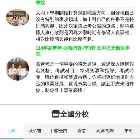
學院
大四下學期開始打算規劃職涯方向，但發現自己
沒有特別的專攻領域，加上對自己的科系不是特
別感興趣，因此決定踏上考公職的道路，類科選
擇人事行政則是因為大學時期有修過人資課程，
相對比較感興趣也比較有趣。
114年高普考-財稅行政-李0蓉 五甲志光數位學
院
高普考是一個重要的職業通道，透過深入瞭解報
名資格、考試科目、準備資源和指導、考試時
間、職位選擇和薪資待遇，你將能更好地規劃自
己的職業發展，實現事業目標。讓五甲志光陪伴
你，助你登上事業高峰！
全國分校
北部
桃竹苗
中部/金門
嘉南
高屏/澎湖
東部