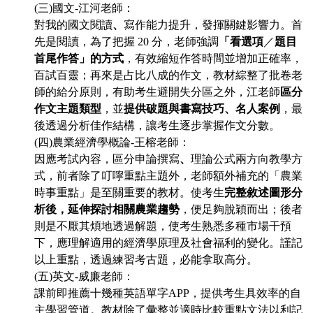
(
三)國文-江河老師：
對我的國文閱讀
、
寫作能力
提升
，發揮關鍵影響力。首
先是閱讀，為了把握 20 分，老師強調
「看選項
／
題目
首尾作答」的方式
，有效縮短作答時間並增加正確率，
百試百靈；再來是占比八成的作文，教材綜整了批卷老
師的給分原則，有助考生避開失分區之外，江老師
區分
作文主題類型
，並
提供破題與書寫技巧、名人案例
，最
後透過分析佳作結構，讓考生逐步掌握作文分數。
(
四)農業
經濟學
概論-王榕老師：
因應考試內容，區分申論撰寫
、
理論公式兩方向教學方
式，前者除了叮嚀重點主題外，老師額外補充的「農業
時事重點」是至關重要的
教材
。使考生
完整敘述圖形分
析後，延伸探討相關農業趨勢
，便足夠脫穎而出；後者
則是不厭其煩地透過解題，使考生熟悉多種市場干預
下，應
理解
適用的經濟學原理及社會福利的變化。謹記
以上重點，透過練習考古題，必能拿取高分。
(
五)英文-威廉老師：
課前即推薦十幾種英語單字APP，提供考生具效率的自
主學習管道。教材除了彙整並適時比較重點文法以利記