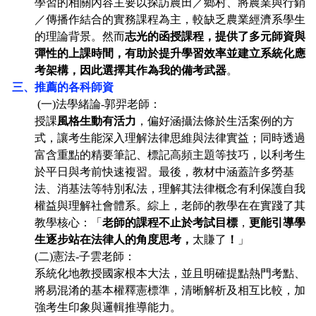
學習的相關內容主要以探訪農田／鄉村、將農業與行銷
／傳播作結合的實務課程為主，較缺乏農業經濟系學生
的理論背景。然而
志光的函授課程，提供了多元師資與
彈性的上課時間，有助於提升學習效率並建立系統化應
考架構，因此選擇其作為我的備考武器
。
三、推薦的各科師資
(
一)法學緒論-郭羿老師：
授課
風格生動有活力
，偏好涵攝法條於生活案例的方
式，讓考生
能
深入理解法律思維與法律實益；同時透過
富含重點的精要筆記、標記高頻主題等技巧，以利考生
於平日與考前快速複習。最後，教材中涵蓋許多勞基
法、消基法等特別私法，理解其法律概念有利保護自我
權益與理解社會體系。綜上，老師的教學在在實踐了其
教學核心：「
老師的課程
不止於考試目標
，
更
能
引導學
生
逐步站在法律人的角度思考，
太賺了
！
」
(
二)憲法-子雲老師：
系統化地教授國家根本大法，並且明確提點熱門考點、
將易混淆的基本權釋憲標準，清晰解析及相互比較，加
強考生印象與邏輯推導能力。