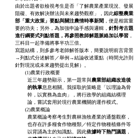
由於出題者欲檢視考生是否「了解農業產業現況、發展
阻礙、有效解決辦法與未來趨勢觀察」，因此
綜整農業
部「重大政策」要點與關注農情時事新聞
，便是相當重
要的功夫；另外，為加強申論
手感
與邏輯，
針對考古題
進行綱要式列點答題，再參照教師解題脈絡加以學習
，
三科目一起準備將事半功三倍。
寫題結構，則多參考老師解答版本，簡要說明前言背景
→列點式分述解答／舉例→結論收述重點（時間允許則
針對現況或未來趨勢提出見解）。
(1)
農業行政概要
近三年趨勢顯示，第一題常與
農業部組織改造後
的執掌
息息相關。我採取的策略是「以理論為骨
幹，以實務為血肉」，將行政學的組織結構理
論，嘗試套用於現行農業機關的運作模式。
(2)
農業概論
農業概論考察考生對農林漁牧產業的通盤觀察，
也存在許多糧食作物種類／特定作物種植條件等
以背誦為主的知識點。因此
依據時下熱門議題
，