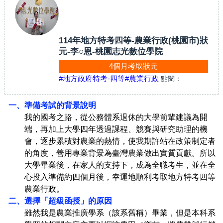
114年地方特考四等-農業行政(桃園市)狀
元-李○恩-桃園志光數位學院
4個月考取狀元
#地方政府特考-四等
#農業行政
點閱：
一、準備考試的背景說明
我的國考之路，從公務體系退休的大學前輩建議為開
端，
再
加上大學四年透過課程、競賽與研究助理的機
會，
逐步
累積對農業的熱情，使我期許站在政策制定者
的角度，善用專業背景為臺灣農業做出實質貢獻。所以
大學畢業後，在家人的支持下，成為全職考生，並在全
心投入準備約四個月後，幸運地順利考取地方特考四等
農業行政。
二、選擇「超級函授」的原因
雖然我是農業推廣學系（該系舊稱）畢業，但是本科系