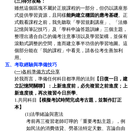
(
三)得分攻略：
雖然這個區塊不屬於正規課程
的一部分，但仍以講座形
式提供學習資源，且
同樣
能夠建立穩固的應考基礎
。正
式觀看課程之前，我先聽取「學習規劃講座」、「法條
記憶與筆記技巧」及「學科申論答題訓練」三個主題，
整理出適合自己的備考注意事項以及學習架構，並保有
滾動式調整的空間，進而建立事半功倍的學習地圖。這
個部分能在「我的課程」中看見，請各位考生善加利
用。
五、考取經驗與準備技巧
(
一)
各科準備方式分享
於我而言，
準備任何
科目都準用的法則
【日復一日，建
立記憶間關聯】：上新進度前，必先複習之前進度；上
新進度後，再次複習今日所學
。
1.
共同科目
【模擬考試時間完成考古題
，
並製作訂正
本】
(1)
法學緒論與憲法
考前再三複習老師叮嚀的「重要考點主題」，例
如民法的消費借貸、勞基法特定天數
、
言論自由