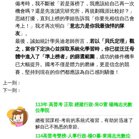
備考時，我不斷被「若是落榜了，我應該給自己再一次
機會嗎？還是先攻讀完研究所，再規劃職涯比較好？」
思緒打擾，直到上榜的學姐告訴我「你要先相信自己會
考上！」我才再次明白「
意志力是你我最強悍的隊
友
」。
最
後，誠如統計學吳迪老師所言，
若以「貝氏定理」觀
之，當你下定決心並採取系統化學習時，你已從泛泛母
體中進入了「準上榜者」的篩選範圍
，成功的條件機率
已大幅提升。國考不僅是體力的磨練，更是信念的競
賽，堅持到現在的你們都應該為
自己
感到驕傲！
上一則：
下一則：
113年 高普考 正取 經建行政-朱O萱 楊梅志光數
位學院
總複習課程-考前的系統式複習，有助於迅速了
解自己不熟悉的章節。
114高普考雙榜-人事行政-楊O蓁-東港志光數位