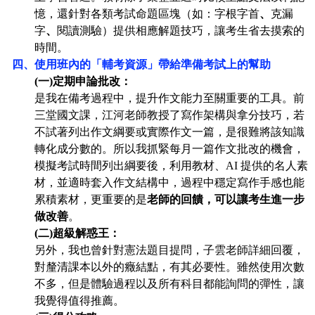
憶，還針對各類考試
命題
區塊（如：字根字首
、
克漏
字
、
閱讀測驗）提供相應解題技巧，讓考生省去摸索的
時間。
四、使用班內的「輔考資源」帶給準備考試上的幫助
(
一)定期申論
批改
：
是我在備考過程中，提升作文能力至關重要的工具。前
三堂國文課，江河老師教授了寫作架構與拿分技巧，若
不試著列出作文綱要或實際作文一篇，是很難將該知識
轉化成分數的。所以我抓緊每月一篇作文批改的機會，
模擬考試時間列出綱要後，利用教材、AI 提供的名人素
材，並適時套入作文結構中，過程中穩定寫作手感也能
累積素材，更重要的是
老師的回饋，可以讓考生進一步
做改善
。
(
二)超級解惑王：
另外，我也曾針對憲法題目提問，子雲老師詳細回覆，
對釐清課本以外的癥結點，有其必要性。雖然使用次數
不多，但是體驗過程以及所有科目都能詢問的彈性，讓
我覺得值得推薦。