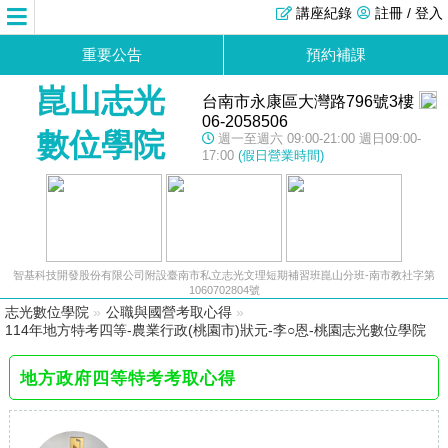
講座紀錄
註冊 / 登入
重要公告
預約補課
崑山志光
台南市永康區大灣路796號3樓
06-2058506
數位學院
週一至週六 09:00-21:00 週日09:00-
17:00
(假日營業時間)
智基科技開發股份有限公司附設臺南市私立志光文理短期補習班崑山分班-南市教社字第
1060702804號
志光數位學院
»
公職與國營考取心得
»
114年地方特考四等-農業行政(桃園市)狀元-李○恩-桃園志光數位學院
地方政府四等特考考取心得