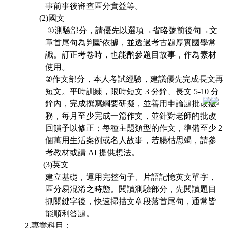
事前事後審查區分實益等。
(2)
國文
①
測驗部分，請優先以選項
→
省略號前後句
→
文
章首尾句為判斷依據，並透過考古題厚實國學常
識。訂正考卷時，也能酌參題目故事，作為素材
使用。
②
作文部分，本人考試經驗，建議優先完成長文再
短文。平時訓練，限時短文
3
分鐘、長文
5-10
分
鐘內，完成撰寫綱要研擬，並善用申論題批改服
務，每月至
少完成一篇作文，並針對老師的批改
回饋予以修正；每種主題類型的作文，準備至少 2
個萬用生活案例或名人故事，若腸枯思竭，請參
考教材或請 AI 提供想法。
(3)
英文
建立基礎，運用完整句子
、
片語記憶英文單字
，
區分易混淆之時態。閱讀測驗部分，先閱讀題目
抓關鍵字後，快速掃描文章段落首尾句，通常皆
能順利答題。
2.
專業科目：