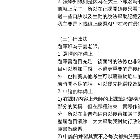
2.
法學知識則是因為在大三下報名時
前就上完了，所以在正課開始後只看
過一些口訣以及生動的說法幫助記憶
我主要是下載線上練題
APP
在考前最
（三）行政法
題庫班為子雲老師。
1.
選擇的準備上
題庫書題目充足，後面附的法條也非
目可以增加手感，不過更重要的是後
外，也推薦其他考生可以著重於近年
若時間不足的話，可以優先挑選較為
2.
申論的準備上
1)
在課程內容上老師的上課筆記架構
部分的架構，但在課程結束，實際作
分，所以在高普考結束以後再加購了
歷屆題目演練，大大幫助我對於行政
庫書做練習。
2)
申論的練習其實不必每次都拘於完