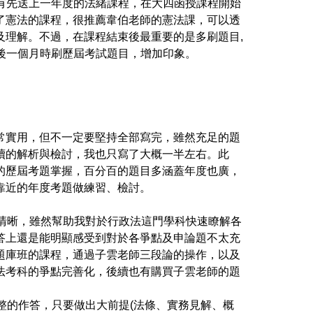
有先送上一年度的法緒課程，在大四函授課程開始
了憲法的課程，很推薦韋伯老師的憲法課，可以透
及理解。不過，在課程結束後最重要的是多刷題目
,
後一個月時刷歷屆考試題目，增加印象。
常實用，但不一定要堅持全部寫完，雖然充足的題
續的解析與檢討，我也只寫了大概一半左右。此
的歷屆考題掌握，百分百的題目多涵蓋年度也廣，
靠近的年度考題做練習、檢討。
清晰，雖然幫助我對於行政法這門學科快速瞭解各
答上還是能明顯感受到對於各爭點及申論題不太充
題庫班的課程，通過子雲老師三段論的操作，以及
法考科的爭點完善化，後續也有購買子雲老師的題
整的作答，只要做出大前提
(
法條、實務見解、概