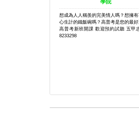
學院
想成為人人稱羨的完美情人嗎？想擁有
心生計的鐵飯碗嗎？高普考是您的最好
高普考新班開課 歡迎預約試聽 五甲志
8233298