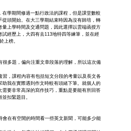
，在學期間修過一點行政法的課程，但是課堂數較
乎從頭開始。在大三學期結束時因為沒有師培，轉
考量上學時間及交通問題，因此選擇以雲端函授方
考試經歷上，大四有去
113
地特四等練筆，並在經
於上榜。
有很多題，偏向注重文章段落的理解，所以這次備
複習，課程內容有包括短文分段的考量以及長文各
幫助我在實際遇到作文時較有頭緒下筆。就個人的
太需要非常高深的寫作技巧，重點是要能有所回答
晰並扣緊題目。
時會在有空閒的時間看一些英文新聞，可能多少能