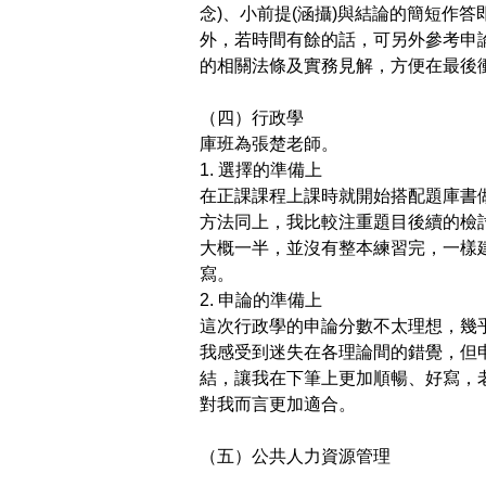
念
)
、小前提
(
涵攝
)
與結論的簡短作答
外，若時間有餘的話，可另外參考申
的相關法條及實務見解，方便在最後
（四）行政學
庫班為張楚老師。
1.
選擇的準備上
在正課課程上課時就開始搭配題庫書
方法同上，我比較注重題目後續的檢
大概一半，並沒有整本練習完，一樣
寫。
2.
申論的準備上
這次行政學的申論分數不太理想，幾
我感受到迷失在各理論間的錯覺，但
結，讓我在下筆上更加順暢、好寫，
對我而言更加適合。
（五）公共人力資源管理