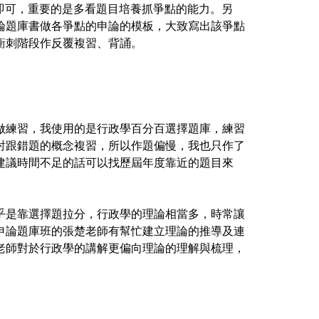
即可，重要的是多看題目培養抓爭點的能力。另
論題庫書做各爭點的申論的模板，大致寫出該爭點
衝刺階段作反覆複習、背誦。
做練習，我使用的是行政學百分百選擇題庫，練習
討跟錯題的概念複習，所以作題偏慢，我也只作了
建議時間不足的話可以找歷屆年度靠近的題目來
乎是靠選擇題拉分，行政學的理論相當多，時常讓
申論題庫班的張楚老師有幫忙建立理論的推導及連
老師對於行政學的講解更偏向理論的理解與梳理，