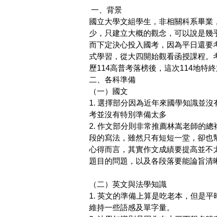
一、背景
國立大學文組學生，非相關科系畢業
少，只建立大概的觀念，可以說是幾
而下定決心投入國考，因為平日還要
式學習，從大四開始觀看函授課程。
歷
114
高普考落榜後，這次
114
地特終
二、各科準備
（一）國文
1.
選擇部分因為近年來國學知識並沒
考並沒有特別準備太多
2.
作文部分則非常推薦林嵩老師的總
段的寫法，雖然只有短短一堂，卻也
心得而言，其實作文成績要提高並不
題目的問題，以及各段落要能論旨清
（二）英文與法學知識
1.
英文的準備上算是吃老本，但是平
維持一些語感及單字量。