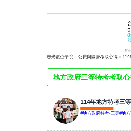
崑山志光
0
數位學院
營
智基
志光數位學院
»
公職與國營考取心得
»
11
地方政府三等特考考取心
114年地方特考三
#地方政府特考-三等
#地方