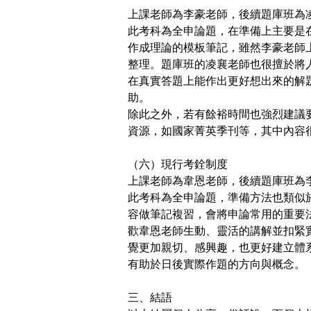
上課老師為李豪老師，後續題庫班為
此考科為全申論題，在準備上主要是
作成理論的模板筆記，雖然李豪老師
整理。題庫班的凌襄老師也很擅於將
在真實答題上能作出更好想出來的解
助。
除此之外，若有餘裕時間也強烈建議
資源，如國家菁英季刊等，其中內容
（六）現行考銓制度
上課老師為韋恩老師，後續題庫班為
此考科為全申論題，準備方法也類似
容做筆記複習，會將申論常用的重要
歡韋恩老師生動、靈活的講解並扣緊
覺更加親切、感興趣，也更好建立體
有助於日後實際作題的方向與概念。
三、結語