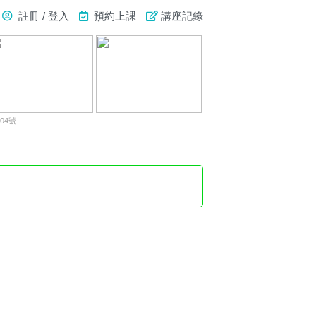
註冊 / 登入
預約上課
講座記錄
04號