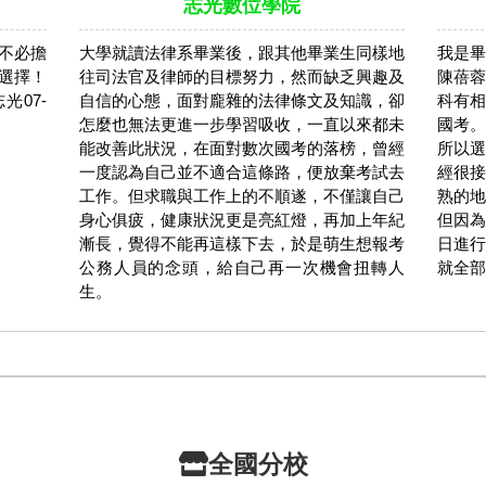
志光數位學院
不必擔
大學就讀法律系畢業後，跟其他畢業生同樣地
我是畢
選擇！
往司法官及律師的目標努力，然而缺乏興趣及
陳蓓蓉
光07-
自信的心態，面對龐雜的法律條文及知識，卻
科有相
怎麼也無法更進一步學習吸收，一直以來都未
國考。
能改善此狀況，在面對數次國考的落榜，曾經
所以選
一度認為自己並不適合這條路，便放棄考試去
經很接
工作。但求職與工作上的不順遂，不僅讓自己
熟的地
身心俱疲，健康狀況更是亮紅燈，再加上年紀
但因為
漸長，覺得不能再這樣下去，於是萌生想報考
日進行
公務人員的念頭，給自己再一次機會扭轉人
就全部
生。
全國分校