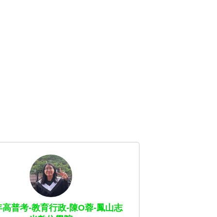
4年高普考-教育行政-陳O蓉-鳳山志