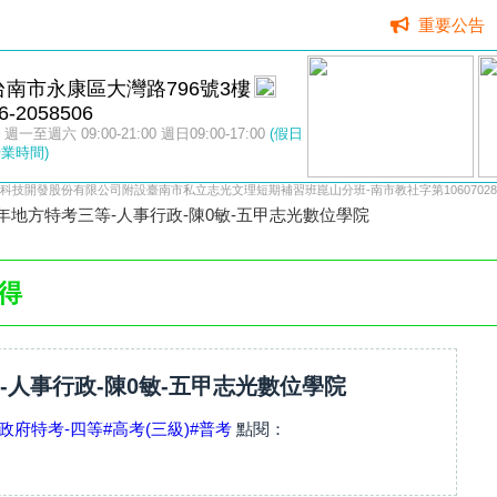
重要公告
台南市永康區大灣路796號3樓
6-2058506
週一至週六 09:00-21:00 週日09:00-17:00
(假日
業時間)
科技開發股份有限公司附設臺南市私立志光文理短期補習班崑山分班-南市教社字第10607028
4年地方特考三等-人事行政-陳0敏-五甲志光數位學院
得
等-人事行政-陳0敏-五甲志光數位學院
政府特考-四等
#高考(三級)
#普考
點閱：