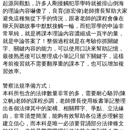
起源與觀點，許多人剛接觸犯罪學時就被排山倒海
的理論內容嚇傻了，良育
(
游宏偉
)
老師擅長幫助大家
避免這種無從下手的情況，跟著老師的課程會像在
聊天與聽故事中默默接觸一輪，而犯罪學的申論非
常單純，就是將課本理論內容濃縮成一頁半的量，
就是申論答案了！整個過程就是在考驗你抓關鍵
字、關鍵內容的能力，可以使用口訣來幫助記憶，
最後熟悉後可以整理成小筆記只留下關鍵字，這樣
考前複習就不需要翻厚重的課本了，也可以增加複
習效率。
警察法規準備方式：
本科所包含的法律數量非常的多，需要耐心駱羿(陳
立帆)老師的課程步調，老師擅長使用板書筆記整理
出各個法律其中的架構
、相關釋字、爭點、立法緣
由，非常清楚簡潔，能夠有效幫助各位逐步理解並
建立信心，而本科是唯一必須要背誦部分法律條文