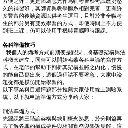
方便之外，更是因為志光作為輔考警察考試歷史悠
久的補習班，其師資與教學體系相對完善，更有許
多豐富的後勤資源以供考生運用，且對於非全職考
生的部分另有雙效學習的方式，即使時間上不方便
到班上課，仍可以使用手機與電腦即時跟課。
各科準備技巧
我個人的備考方式前期便是跟課，將基礎架構與法
科概念建立，同時可以開始臨摹各科申論的寫作方
式，在老師的幫助下剖析其架構並將之內化，慢慢
的能自己寫出來，這個過程請不要著急，大家申論
題從都是模仿開始學習的。
以下專業科目選擇題部分推薦大家使用線上測驗系
統，以下就申論準備方式分享給大家：
刑法準備方式：
先跟課將三階論架構與總則概念熟悉，於分則篇再
去了解各罪的構成要件與相關實務與學說見解，這