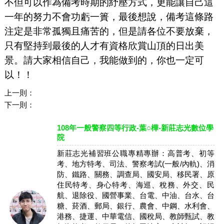
不但可以作為備考時期的紓壓方式，更能讓自己這
一年的努力不會功虧一簣，最後想說，備考這條路
注定是非常孤獨且痛苦的，但是請各位不要放棄，
只有堅持到最後的人才有資格欣賞山頂的日出美
景。請大家相信自己，我能做到的，你也一定可
以！！
上一則：
下一則：
108年一般警察四等行政-葉○樺-新莊志光數位學
院
新莊志光補習班公職專精專辦：高普考、初等
考、地方特考、司法、警察考試(一般/內軌)、消
防、鐵路、關務、調查局、國安局、移民署、原
住民特考、身心特考、海巡、稅務、外交、民
航、退除役、國營事業、台電、中油、台水、台
糖、菸酒、郵局、銀行、農會、中鋼、水利會、
港務、捷運、中華電信、國稅局、教師甄試、教