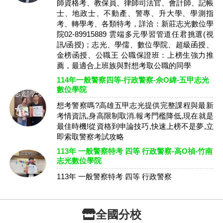
師資格考、教保員、律師司法官、會計師、記帳
士、地政士、不動產、警專、升大學、學測指
考、轉學考、各類特考，詳洽：新莊志光數位學
院02-89915889 雲端多元學習管道任君挑選(視
訊/函授)；志光、學儒、數位學院、超級函授、
金榜函授、公職王 公職保證班：上榜生強力推
薦，最適合上班族與對想考取公職的同學
114年一般警察四等-行政警察-佘O緯-五甲志光
數位學院
想考警察嗎?高雄五甲志光提供完整課程與最新
考情資訊,身高限制取消.報考門檻降低,現在就是
最佳時機!從資格到申論技巧,快速上榜不是夢,立
即索取警察考試攻略
113年 一般警察特考 四等 行政警察-高O禎-竹南
志光數位學院
113年 一般警察特考 四等 行政警察
全國分校