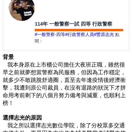
114年 一般警察一試 四等 行政警察
#一般警察-四等
#行政警察人員
#豐原志光
點
閱：
背景
我本身原在上市櫃公司擔任大夜班正職，雖然很
早之前就夢想當警察為民服務，但因為工作穩定，
就多少不敢跳脫舒適圈，直至去年逢疫情後經濟衝
擊，我遭到原公司裁員，在沒有退路的狀況下才拼
命用考前剩下的八個月努力備考與減重，也順利上
榜！
選擇志光的原因
我之所以選擇志光數位學院，除了分校眾多交通