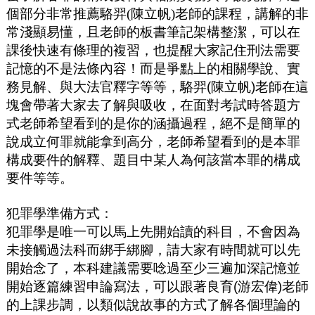
個部分非常推薦駱羿(陳立帆)老師的課程，講解的非
常淺顯易懂，且老師的板書筆記架構整潔，可以在
課後快速有條理的複習，也提醒大家記住刑法需要
記憶的不是法條內容！而是爭點上的相關學說
、實
務見解、與大法官釋字等等，駱羿
(
陳立帆
)
老師在這
塊會帶著大家去了解與吸收，在面對考試時答題方
式老師希望看到的是你的涵攝過程，絕不是簡單的
說成立何罪就能拿到高分，老師希望看到的是本罪
構成要件的解釋、題目中某人為何該當本罪的構成
要件等等。
犯罪學準備方式：
犯罪學是唯一可以馬上先開始讀的科目，不會因為
未接觸過法科而綁手綁腳，請大家有時間就可以先
開始念了，本科建議需要唸過至少三遍加深記憶並
開始逐篇練習申論寫法，可以跟著良育
(
游宏偉
)
老師
的上課步調，以類似說故事的方式了解各個理論的