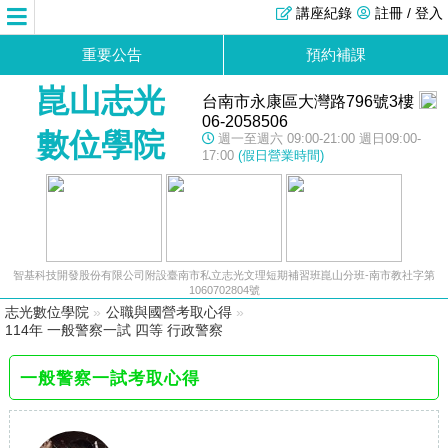
講座紀錄
註冊 / 登入
重要公告
預約補課
崑山志光
台南市永康區大灣路796號3樓
06-2058506
數位學院
週一至週六 09:00-21:00 週日09:00-
17:00
(假日營業時間)
智基科技開發股份有限公司附設臺南市私立志光文理短期補習班崑山分班-南市教社字第
1060702804號
志光數位學院
»
公職與國營考取心得
»
114年 一般警察一試 四等 行政警察
一般警察一試考取心得