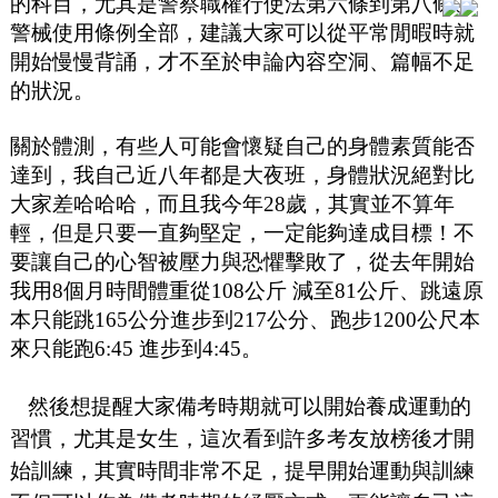
的科目，尤其是警察職權行使法第六條到第八條、
警械使用條例全部，建議大家可以從平常閒暇時就
開始慢慢背誦，才不至於申論內容空洞、篇幅不足
的狀況。
關於體測，有些人可能會懷疑自己的身體素質能否
達到，我自己近八年都是大夜班，身體狀況絕對比
大家差哈哈哈，而且我今年28歲，其實並不算年
輕，但是只要一直夠堅定，一定能夠達成目標！不
要讓自己的心智被壓力與恐懼擊敗了，從去年開始
我用8個月時間體重從108公斤 減至81公斤、跳遠原
本只能跳165公分進步到217公分、跑步1200公尺本
來只能跑6:45 進步到4:45。
然後想提醒大家備考時期就可以開始養成運動的
習慣，尤其是女生，這次看到許多考友放榜後才開
始訓練，其實時間非常不足，提早開始運動與訓練