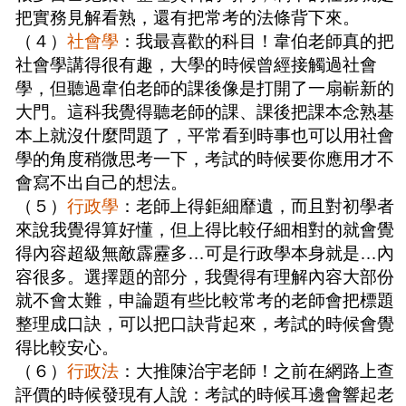
把實務見解看熟，還有把常考的法條背下來。
（４）
社會學
：我最喜歡的科目！韋伯老師真的把
社會學講得很有趣，大學的時候曾經接觸過社會
學，但聽過韋伯老師的課後像是打開了一扇嶄新的
大門。這科我覺得聽老師的課、課後把課本念熟基
本上就沒什麼問題了，平常看到時事也可以用社會
學的角度稍微思考一下，考試的時候要你應用才不
會寫不出自己的想法。
（５）
行政學
：老師上得鉅細靡遺，而且對初學者
來說我覺得算好懂，但上得比較仔細相對的就會覺
得內容超級無敵霹靂多…可是行政學本身就是…內
容很多。選擇題的部分，我覺得有理解內容大部份
就不會太難，申論題有些比較常考的老師會把標題
整理成口訣，可以把口訣背起來，考試的時候會覺
得比較安心。
（６）
行政法
：大推陳治宇老師！之前在網路上查
評價的時候發現有人說：考試的時候耳邊會響起老