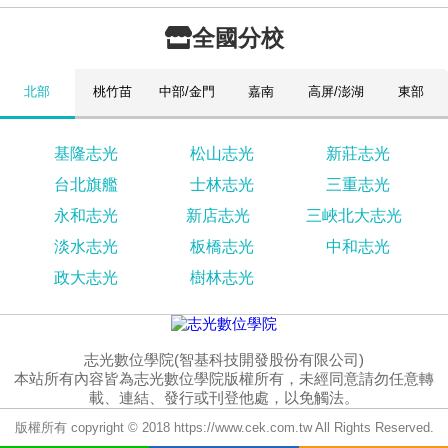
全國分校
北部
桃竹苗
中部/金門
嘉南
高屏/澎湖
東部
基隆志光
松山志光
新莊志光
台北旗艦
士林志光
三重志光
永和志光
新店志光
三峽北大志光
淡水志光
板橋志光
中和志光
政大志光
樹林志光
志光數位學院(智基科技開發股份有限公司)
本站所有內容皆為志光數位學院版權所有，未經同意請勿任意轉
載、連結、發行或刊登他處，以免觸法。
版權所有 copyright © 2018 https://www.cek.com.tw All Rights Reserved.