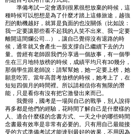
準備考試一定會遇到很累很想放棄的時候，這
種時候可以想想是為了什麼才踏上這條旅途，越強
烈的動機越好，就算是負面的也沒關係（比如說：
我一定要讓那些看不起我的人笑不出來、我一定要
離開這間爛公司…），讓自己覺得沒有退路的時
候，通常就又會產生一股支撐自己繼續下去的力
量。曾經有老師跟我們分享過一個故事，有一個學
生在三月地特放榜的時候，成績平均只有30幾分，
那個學生跟老師說：請幫幫她，她一定要上榜，她
願意吃苦。當年高普考放榜的時候，她考上了，在
短短四個月的時間裡。所以請相信你有無限的潛
能，只是看你有沒有把它激發出來而已。
我覺得，國考是一場與自己的戰爭，別人說得
再多都是他們的經驗，花時間了解自己是什麼樣的
人、適合什麼樣的念書方式、一天之中的哪些時間
念書最有效率是非常有必要的。只有用自己最能接
受的方式準備考試才能達到最好的效果，不用因為