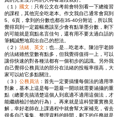
（１）
國文
：只有公文在考前會特別看一下總複習
的課程，其他完全吃老本。作文我自己通常會寫到
5、6頁，拿到的分數也都在35-40分附近，所以我
覺得寫到一定篇幅應該至少會有點筆墨分數，剩下
的可能就是寫點名言佳句，還有用不要太過白話的
筆觸誠懇地寫出自己的想法。
（２）
法緒、英文
：也…是…吃老本。陳治宇老師
的法緒雖然堂數有點多，但我覺得值得一上，可以
讓你快速的對各種法都有一個初步的認識。另外我
自己覺得公務員法的部分在法緒的投報率很高，大
家可以給它多點關注。
（３）
公務員法
：首先一定要搞懂每個法的適用準
對象，基本上這是每一題最一開頭就需要涵攝的重
點（總要先搞清楚這個人到底適不適用這個法，才
能繼續檢討他的行為）。再來就是這科蠻重實務見
解，幸好老師在上課過程中就會幫大家補充，省去
很多自己蒐集、整理資料的時間，剩下的任務就是