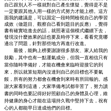
自己跟別人不一樣就對自己產生懷疑，覺得是不是
一定要跟其他人用一樣的方式努力才能上榜。這方
面我的建議是，可以固定一段時間檢視自己的學習
成效（做題目、觀察自己看到題目的反應），覺得
書有確實唸進去的話，就照著這個模式繼續下去，
發現沒什麼效果的話也要及時停下來，看看究竟哪
邊出了問題，針對那些地方再進行改進。
最後，能夠上榜要謝謝很多朋友、家人給我的
鼓勵，其中也有一點運氣成分，但我一直相信只有
當你隨時準備好，才能在機會來臨時迎接它的到
來，所以就算短期內沒達到自己的目標也不要氣
餒，所有的努力都會在機會到來時有所回報的。感
謝大家看到這邊，大家準備考試都辛苦了，努力讀
書的同時也要記得好好照顧自己的身體及心理，維
持健康的身心才能在這場持久戰中堅持下去，祝有
心的人都能早日達成他們的目標。