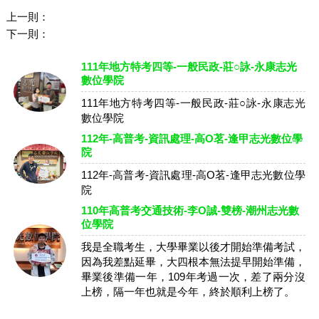
上一則：
下一則：
111年地方特考四等-一般民政-莊○詠-永康志光
數位學院
111年地方特考四等-一般民政-莊○詠-永康志光
數位學院
112年-高普考-資訊處理-高O茗-逢甲志光數位學
院
112年-高普考-資訊處理-高O茗-逢甲志光數位學
院
110年高普考交通技術-李O誠-雙榜-潮州志光數
位學院
我是全職考生，大學畢業以後才開始準備考試，
因為我差點延畢，大四根本無法提早開始準備，
畢業後準備一年，109年考過一次，差了兩分沒
上榜，隔一年也就是今年，終於順利上榜了。