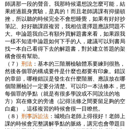
師講那一段的聲音。我那時候還想說怎麼可能，結
果經過親身實驗，是真的！而且老師講課有抑揚頓
挫，所以聽的時候完全不會想睡覺，如果有好好抄
筆記、好好聽課跟複習，我相信選擇題應該問題不
大。申論題我自己有額外買解題書來看，如果跟我
一樣不知道申論題如何下手的人，建議可以到書局
找一本自己看得下去的解題書，對於建立答題的架
構會很有幫助。
（７）
刑法
：基本的三階層檢驗體系要練到很熟，
然後各個罪的構成要件是什麼也都要有印象。錯誤
的章節，哪種錯誤是發生在什麼階層、應該放在哪
個階層檢討一定要分清楚。可以印一本法條本，把
每個罪的爭點（就是有很多學說或不同說法的地
方）寫在條文的旁邊（記得法條之間要留足夠的空
白處），這樣複習的時候會很一目瞭然。
（８）
刑事訴訟法
：城曉白老師上得很好！老師上
課的時候會完整講解爭點的脈絡，講完也會帶題目