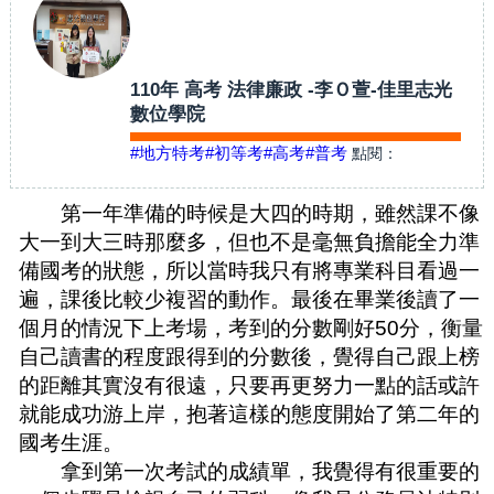
110年 高考 法律廉政 -李Ｏ萱-佳里志光
數位學院
#地方特考
#初等考
#高考
#普考
點閱：
第一年準備的時候是大四的時期，雖然課不像
大一到大三時那麼多，但也不是毫無負擔能全力準
備國考的狀態，所以當時我只有將專業科目看過一
遍，課後比較少複習的動作。最後在畢業後讀了一
個月的情況下上考場，考到的分數剛好50分，衡量
自己讀書的程度跟得到的分數後，覺得自己跟上榜
的距離其實沒有很遠，只要再更努力一點的話或許
就能成功游上岸，抱著這樣的態度開始了第二年的
國考生涯。
拿到第一次考試的成績單，我覺得有很重要的