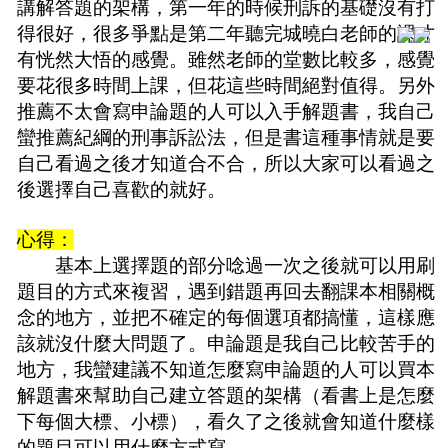
講解答題的架構，第一年的時候刑訴的基礎沒有打
得很好，很多爭點是第二年聽完城曉白老師的課才
有恍然大悟的感覺。雖然老師的堂數比較多，感覺
要花很多時間上課，但花這些時間絕對值得。另外
推薦不太會寫申論題的人可以入手解題書，我自己
蠻推薦紀綱的刑事訴訟法，但是書這種事情就是要
自己看過之後才知道合不合，所以大家可以看過之
後選擇自己喜歡的就好。
心得：
基本上選擇題的部分唸過一次之後就可以用刷
題目的方式來複習，遇到錯題再回去翻課本相關概
念的地方，並把不確定的每個選項都搞懂，這樣應
該就沒什麼大問題了。申論題是我自己比較苦手的
地方，我蠻建議不知道怎麼寫申論題的人可以買本
解題書來幫助自己建立答題的架構（看書上是怎麼
下每個大標、小標），看久了之後就會知道什麼樣
的題目可以用什麼方式寫。