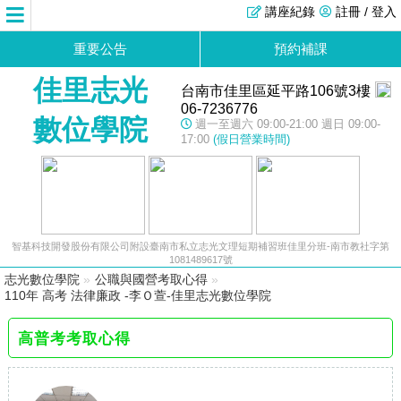
講座紀錄
註冊 / 登入
重要公告
預約補課
佳里志光
台南市佳里區延平路106號3樓
06-7236776
數位學院
週一至週六 09:00-21:00 週日 09:00-
17:00
(假日營業時間)
智基科技開發股份有限公司附設臺南市私立志光文理短期補習班佳里分班-南市教社字第
1081489617號
志光數位學院
»
公職與國營考取心得
»
110年 高考 法律廉政 -李Ｏ萱-佳里志光數位學院
高普考考取心得