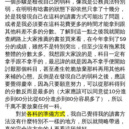
一個步驟是檢視自己的弱科，像我是公務員法特別
弱，在明明有唸書的狀態下卻依然只拿了十幾分，
於是我發現自己在這科的讀書方式可能出了問題，
或者是我必須要在這科花費更多的時間才能拿到跟
其他科差不多的分數。了解到這一點之後我就開始
查網路上大家推薦的書並買來看，在今年拿到了59
分的成績，雖然不是特別突出，但至少沒有拖累我
整體的分數太多。我想跟大家說的是，科目一定有
拿手跟不拿手的，最忌諱的就是因為不拿手便開始
討厭那個科目，甚至產生乾脆放棄那科再用其他科
來補的心態。反倒是在發現自己的弱科之後，應該
要覺得慶幸，因為只要願意努力，可以從那科得到
的分數反而是最多的（大家應該可以同意從10分進
步到60分比從60分進步到80分容易多了），所以
千萬不要放棄任何一科。
對於
各科的準備方式
，我自己覺得我的讀書方
法沒有什麼特別不一樣的地方，所以就簡略帶過，
真的完全沒方向的人再看這段就好。