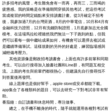
許多招考的風聲，考生難免會有一而再，再而三，三而竭的
疲憊感。我的策略是在準備期間穿插其他考試，把這些考試
當成複習的時間定錨點來安排讀書計畫。從3月確定不招考
後，我參加過7月的台灣菸酒，8月的中華電信，10月和4月有
金融科技力證照，12月有洗錢防制證照，1月底參加志光全國
模考。在這場馬拉松裡雖然我們無法一下子跑到終點，但我
們可以看每一個中繼站成果如何，有機會可以選擇去複試或
是繼續準備筆試。這樣規劃的另外的好處是，練習臨場感與
減輕備考壓力。
其他資源像是郵政招考讀書會，上面也有許多前輩和同期
考生。可以自行搜尋加入臉書社團和Line群，有問題互相交
流。上面的考生與前輩們都很熱心，但建議先自行搜尋找不
到答案後再發問。
線上題庫也是個好幫手，apple store或安卓都能下載。
app集合了各種類科的題目，可以去研究一下對考試非常有幫
助。
番茄鐘：自訂讀書和休息時間，專注做事。
總之，在手機不離身的時代，隨手就能運用各種對考試有