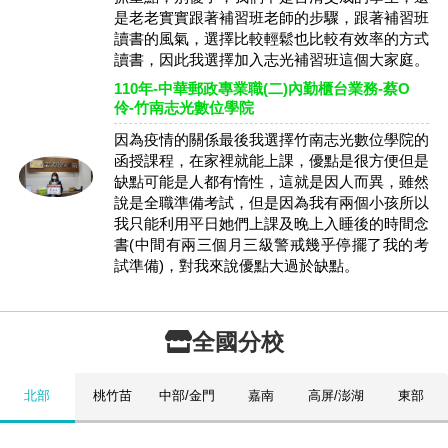
是老老實實跟著補習班老師的步驟，跟著補習班
讀書的風氣，選擇比較輕鬆也比較有效率的方式
讀書，因此我選擇加入志光補習班這個大家庭。
110年-中華郵政專業職(二)內勤櫃台業務-蔡O
伶-竹南志光數位學院
因為疫情的關係最後我選擇竹南志光數位學院的
函授課程，在家裡就能上課，優點是很方便但是
缺點可能是人都有惰性，這就是因人而異，雖然
說是全職準備考試，但是因為我有兩個小孩所以
我只能利用平日她們上課及晚上入睡後的時間念
書(中間有兩三個月三級警戒幾乎停擺了我的考
試準備)，對我來說優點大過於缺點。
全國分校
北部
桃竹苗
中部/金門
嘉南
高屏/澎湖
東部