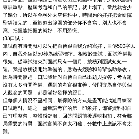
東展重點、歷屆考題和自己的筆記，就上場了。當然就會少
了幾分，所以在金融外太空這科中，時間夠的好好把金研院
聖經讀完的，至於超出範圍的部分你不會寫，別人也不會
寫。把握能把握的就好，不用恐慌。
(8.)口試：
筆試前有時間就可以先把自傳跟自我介紹寫好，自傳500字以
內，自我介紹以50秒為練習標準。相較於筆試，面試準備期
很短。從筆試結束到面試只有一個月，放榜到面試短短一
週。我是放榜後開始準備的，憑過去經驗和前輩協助修改，
因為時間較趕，口試我針對自傳自自己出題與擬答，考古題
沒有太多時間準備。遇到的考官很友善，發問皆為自傳與個
人觀念的問題，都是滿好發揮的題目。
但每個人情況不盡相同，最保險的方式是盡可能找題目練習
口試應對。總之，盡量讓考官的第一印象好，備審資料和自
己打理整齊，整體感舒服，回答問題前後邏輯相扣，符合郵
局需要的特質，面試官就不會太刁難，分數中上應該不會太
難。