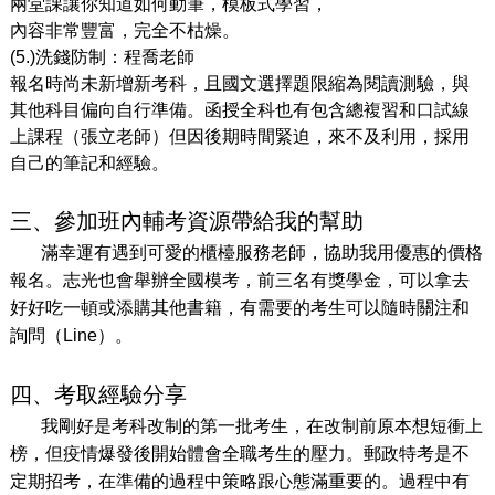
兩堂課讓你知道如何動筆，模板式學習，
內容非常豐富，完全不枯燥。
(5.)洗錢防制：程喬老師
報名時尚未新增新考科，且國文選擇題限縮為閱讀測驗，與
其他科目偏向自行準備。函授全科也有包含總複習和口試線
上課程（張立老師）但因後期時間緊迫，來不及利用，採用
自己的筆記和經驗。
三、參加班內輔考資源帶給我的幫助
滿幸運有遇到可愛的櫃檯服務老師，協助我用優惠的價格
報名。志光也會舉辦全國模考，前三名有獎學金，可以拿去
好好吃一頓或添購其他書籍，有需要的考生可以隨時關注和
詢問（Line）。
四、考取經驗分享
我剛好是考科改制的第一批考生，在改制前原本想短衝上
榜，但疫情爆發後開始體會全職考生的壓力。郵政特考是不
定期招考，在準備的過程中策略跟心態滿重要的。過程中有