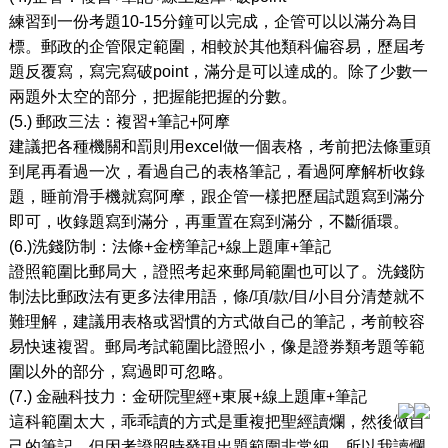
練習到一份考題10-15分鐘可以完成，企管可以以滿分為目
標。郵政的企管限定範圍，相較於其他類科偏容易，歷屆考
題反覆寫，寫完寫破point，滿分是可以達成的。除了少數一
兩題外太空的部分，把握能把握的分數。
(5.) 郵政三法：複習+筆記+阿摩
建議把各種機關和罰則用excel做一個表格，考前把法條重頭
到尾再看過一次，看過自己的表格筆記，看過阿摩解析收錄
題，睡前滑手機就寫阿摩，跟企管一樣把歷屆試題寫到滿分
即可，收錄題寫到滿分，再重置在寫到滿分，不斷循環。
(6.)洗錢防制：法條+金榜筆記+線上題庫+筆記
證照範圍比郵局大，證照考起來郵局範圍也可以了。洗錢防
制法比郵政法有更多法律用語，條/項/款/目/小目分清楚就不
難理解，建議用表格或習慣的方式做自己的筆記，考前較容
易快速複習。郵局考試範圍比證照小，像是證券類考題等範
圍以外的部分，寫過即可忽略。
(7.) 金融科技力：金研院聖經+東展+線上題庫+筆記
這科範圍太大，乖乖讀的方式是重複把聖經讀爛，然後做自
己的筆記。但因考證照時發現出題範圍非常細，所以我讀爛