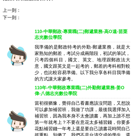
上一則：
下一則：
110-中華郵政-專業職(二)郵遞業務-高O遠-苗栗
志光數位學院
我準備的是郵政特考的外勤-郵遞業務，就是大
家熟知的郵差，考試分成兩階段，初試的筆試，
只考四個科目，國文、英文、地理跟郵政法大
意，國文跟英文是一起考的，郵差的考科相對較
少，也比較容易準備。以下我分享各科目我準備
的方式讓大家參考。
110年-中華郵政專業職(二)外勤郵遞業務-姜O
偉-八德志光數位學院
當初很猶豫，覺得自己看書應該沒問題，又想說
可以參加補習班，我做了功課，最後我選擇加入
補習班，因為我本身不太會讀書，再加上誰不想
第一年就考上？不要在意花太多補習錢，你要多
花點補習錢一年考上還是要自己讀書花時間自己
抓重點，別傻了，我們不是台清交成的學生，還