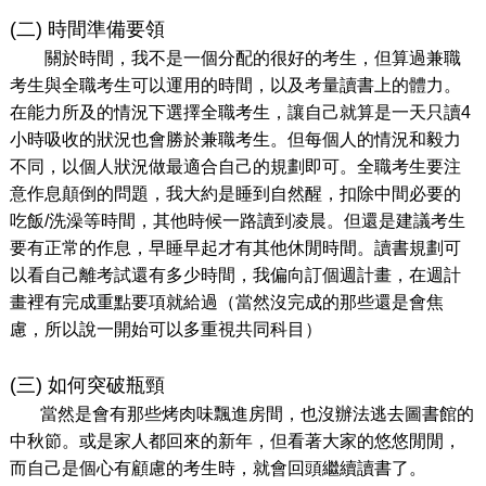
(二) 時間準備要領
關於時間，我不是一個分配的很好的考生，但算過兼職
考生與全職考生可以運用的時間，以及考量讀書上的體力。
在能力所及的情況下選擇全職考生，讓自己就算是一天只讀4
小時吸收的狀況也會勝於兼職考生。但每個人的情況和毅力
不同，以個人狀況做最適合自己的規劃即可。全職考生要注
意作息顛倒的問題，我大約是睡到自然醒，扣除中間必要的
吃飯/洗澡等時間，其他時候一路讀到凌晨。但還是建議考生
要有正常的作息，早睡早起才有其他休閒時間。讀書規劃可
以看自己離考試還有多少時間，我偏向訂個週計畫，在週計
畫裡有完成重點要項就給過（當然沒完成的那些還是會焦
慮，所以說一開始可以多重視共同科目）
(三) 如何突破瓶頸
當然是會有那些烤肉味飄進房間，也沒辦法逃去圖書館的
中秋節。或是家人都回來的新年，但看著大家的悠悠閒閒，
而自己是個心有顧慮的考生時，就會回頭繼續讀書了。