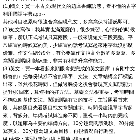
(1.)國文：買一本古文/現代文的題庫書練語感，看不懂的古字
利用國語字典app～
其他科目唸累時很適合寫個現代文，多寫寫保持語感即可。
(2.)短文寫作：我其實也滿荒廢的，很少練習，心情好的時候
練筆，所以正式考試只寫兩段，一般來說短文三段完整。平
常練習的時候寫的美，少練習的話考試寫起來用字就沒那麼
優雅。作文佔總分9分，有心要靠作文拉高分數的多寫寫。多
寫閱讀測驗和勤練筆，非常有利提升寫作能力。
(3.)英文：買一本看起來順眼會想完成的英文題庫（有附中文
解答的）把每份試券不會的單字、文法、文章結構全部標記
出來，雖然很花時間，但做過幾份之後會發現英文閱讀能力
提升/拉回來，算短衝的好方法。基礎文法很重要，考前時間
不夠就衝基礎文法。閱讀測驗有它的技巧，主旨題看首末
段，其餘題目先看題目找文章關鍵字。時間長建議單字背起
來，背多分。準備考試與進修不同，重視一小時內的完成
度，以題庫為主要的準備方向。10分鐘寫閱讀測驗、20分鐘
寫英文、30分鐘寫短文為目標，再視情況自行調整。
(4.)企管：複習+筆記+線上題庫+破point