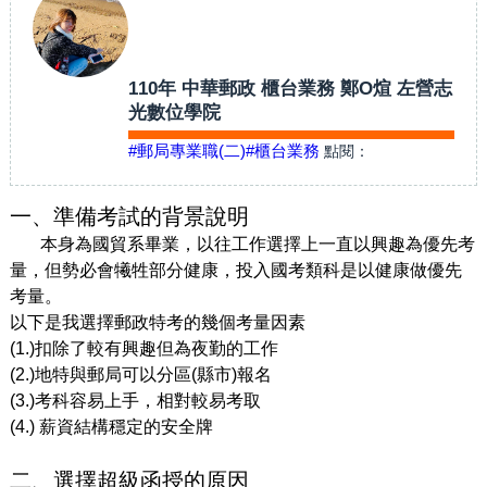
110年 中華郵政 櫃台業務 鄭O煊 左營志
光數位學院
#郵局專業職(二)
#櫃台業務
點閱：
一、準備考試的背景說明
本身為國貿系畢業，以往工作選擇上一直以興趣為優先考
量，但勢必會犧牲部分健康，投入國考類科是以健康做優先
考量。
以下是我選擇郵政特考的幾個考量因素
(1.)扣除了較有興趣但為夜勤的工作
(2.)地特與郵局可以分區(縣市)報名
(3.)考科容易上手，相對較易考取
(4.) 薪資結構穩定的安全牌
二、選擇超級函授的原因