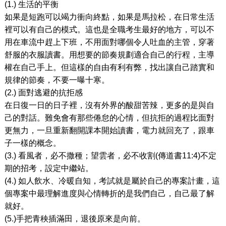
(1.) 生活的平衡
如果是短跑可以竭力衝向終點，如果是馬拉松，在日常生活
裡可以有自己的模式。這也是全職考生最好的地方，可以不
用在車流中趕上下班，不用面對哪個令人吐血的主管，穿著
舒服的衣服讀書。用想要的節奏規劃適合自己的行程，主導
權在自己手上。但這樣的自由有利有弊，找出讓自己踏實和
規律的節奏，不要一曝十寒。
(2.) 面對逃避的抗拒感
在日復一日的日子裡，沒有外界的酸甜苦辣，更多的是與自
己的對話。難免會有那些倦怠的心情，但抗拒的過程比面對
更無力，一旦重新翻開課本開始讀書，電力就回充了，跟車
子一樣的概念。
(3.) 看風者，必不撒種；望雲者，必不收割(傳道書11:4)不定
期的招考，設定中繼站。
(4.) 如人飲水、冷暖自知，考試就是屬於自己的專案計畫，這
個專案中最理解進度與心情轉折的是我們自己，自己最了解
就好。
(5.)手把青秧插滿田，退後原來是向前。