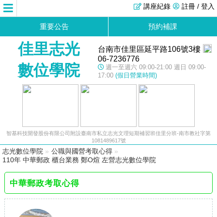
講座紀錄
註冊 / 登入
重要公告
預約補課
佳里志光
台南市佳里區延平路106號3樓
06-7236776
數位學院
週一至週六 09:00-21:00 週日 09:00-
17:00
(假日營業時間)
智基科技開發股份有限公司附設臺南市私立志光文理短期補習班佳里分班-南市教社字第
1081489617號
志光數位學院
»
公職與國營考取心得
»
110年 中華郵政 櫃台業務 鄭O煊 左營志光數位學院
中華郵政考取心得