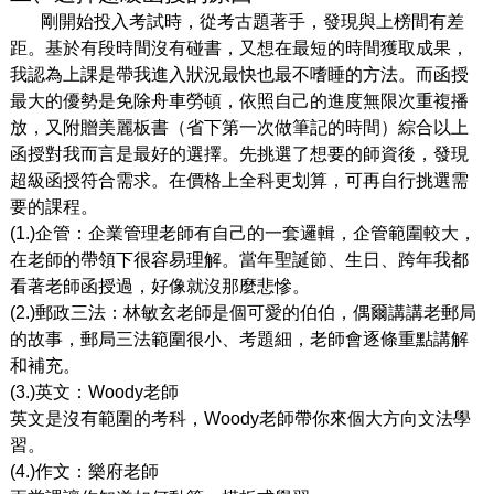
剛開始投入考試時，從考古題著手，發現與上榜間有差
距。基於有段時間沒有碰書，又想在最短的時間獲取成果，
我認為上課是帶我進入狀況最快也最不嗜睡的方法。而函授
最大的優勢是免除舟車勞頓，依照自己的進度無限次重複播
放，又附贈美麗板書（省下第一次做筆記的時間）綜合以上
函授對我而言是最好的選擇。先挑選了想要的師資後，發現
超級函授符合需求。在價格上全科更划算，可再自行挑選需
要的課程。
(1.)企管：企業管理老師有自己的一套邏輯，企管範圍較大，
在老師的帶領下很容易理解。當年聖誕節、生日、跨年我都
看著老師函授過，好像就沒那麼悲慘
。
(2.)
郵政三法：林敏玄老師是個可愛的伯伯，偶爾講講老郵局
的故事，郵局三法範圍很小、考題細，老師會逐條重點講解
和補充。
(3.)英文：Woody老師
英文是沒有範圍的考科，Woody老師帶你來個大方向文法學
習。
(4.)作文：樂府老師