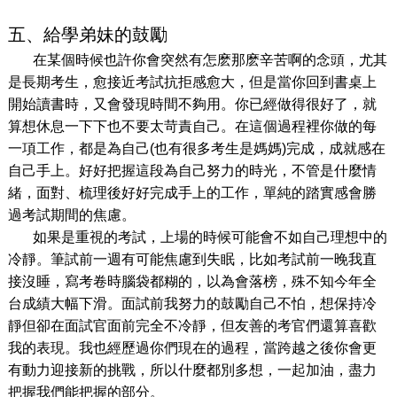
五、給學弟妹的鼓勵
在某個時候也許你會突然有怎麽那麽辛苦啊的念頭，尤其
是長期考生，愈接近考試抗拒感愈大，但是當你回到書桌上
開始讀書時，又會發現時間不夠用。你已經做得很好了，就
算想休息一下下也不要太苛責自己。在這個過程裡你做的每
一項工作，都是為自己(也有很多考生是媽媽)完成，成就感在
自己手上。好好把握這段為自己努力的時光，不管是什麼情
緒，面對、梳理後好好完成手上的工作，單純的踏實感會勝
過考試期間的焦慮。
如果是重視的考試，上場的時候可能會不如自己理想中的
冷靜。筆試前一週有可能焦慮到失眠，比如考試前一晚我直
接沒睡，寫考卷時腦袋都糊的，以為會落榜，殊不知今年全
台成績大幅下滑。面試前我努力的鼓勵自己不怕，想保持冷
靜但卻在面試官面前完全不冷靜，但友善的考官們還算喜歡
我的表現。我也經歷過你們現在的過程，當跨越之後你會更
有動力迎接新的挑戰，所以什麼都別多想，一起加油，盡力
把握我們能把握的部分。