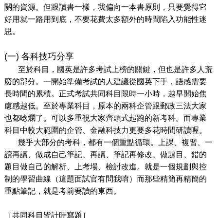
關的資源。但跟讀書一樣，我偏向一本書原則，只要覺得它
好用就一路用到底，不要花費太多額外的時間陷入功能性迷
思。
(一) 各科技巧分享
至於科目，國英是許多考試上榜的關鍵，但也是許多人荒
廢的部分。一開始準備考試的人建議從國英下手，語感需要
長時間的累積。正式考試共同科目限時一小時，越早開始焦
慮感越低。至於專業科目，原本的兩科企管跟郵政三法大家
也都唸爛了。可以多重視大家齊頭式起跑的新考科。而專業
科目中較大範圍的企管、金融科技力更要多花時間研讀喔。
幾乎大部分的考科，都有一個重點循環。上課、複習、一
讀再讀、做成自己筆記、再讀、筆記再修改、做題目、錯的
題目做自己的解析、上考場、檢討改進。就是一個規劃與控
制的學習曲線（這題面試官有問我唷）而那些精簡再精簡的
重點筆記，就是考前要讀的東西。
［共同科目皆計時寫題］