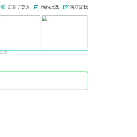
註冊 / 登入
預約上課
講座記錄
17號