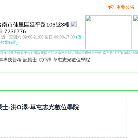
重要公告
台南市佳里區延平路106號3樓
6-7236776
週一至週六 09:00-21:00 週日 09:00-17:00
(假
營業時間)
科技開發股份有限公司附設臺南市私立志光文理短期補習班佳里分班-南市教社字第10814896
1年專技普考-記帳士-洪O澤-草屯志光數位學院
帳士-洪O澤-草屯志光數位學院