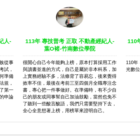
紀人-
113年 專技普考 正取 不動產經紀人-
110
葉O褚-竹南數位學院
族從事
很開心自己今年能夠上榜，原本打算採用工作
110
考試，
與讀書並進的方式，自己是屬於非本科系，加
光數位
何準備
上實務經驗不多，法條背了容易忘，後來覺得
法規，
效率不佳，最後在考前三至四個月全職專注念
了第一
書，專心把一件事做好。在準備時，有不少自
的申論
己的朋友或同事幫自己加油鼓勵，當然也免不
了聽到一些酸言酸語，我們只需要堅持下去，
全心全意想著上榜，用榜單來證明自己。