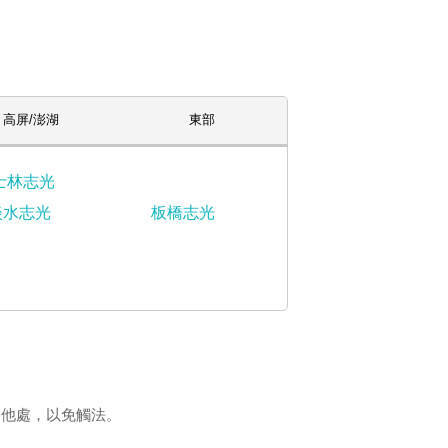
高屏/澎湖
東部
士林志光
淡水志光
板橋志光
登他處，以免觸法。