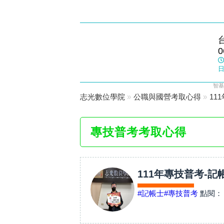
佳里志光
0
數位學院
日
智基
志光數位學院
»
公職與國營考取心得
»
11
專技普考考取心得
111年專技普考-記
#記帳士
#專技普考
點閱：