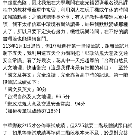
中虛度光陰，因此我把在大學期間在志光補習班報名視訊課
程中的教材帶至軍中複習，利用別人在玩手機或午休的時間
加減讀點書；之前就聽學長分享，有人把教科書帶進去軍中
讀，我不太相信軍中環境有辦法讀書，結果我默默變成那種
人了，所以只要下定決心努力，犧牲玩樂時間，在不好的讀
書環境也能繼續奮鬥。
113
年1月1日退伍，但1/7就進行第一階段筆試，距離筆試只
剩下五天
，
我利用這五天全力衝刺把「郵政法規大意及交通
安全常識」看了好幾次，花其中一天把超厚的「台灣自然及
人文地理」快速翻完（這是我裸考最有把握的科目），至於
「國文及英文」完全沒讀，完全靠著高中時的記憶。第一階
段筆試成績如下：
「國文及英文」80分
「台灣自然及人文地理」86.5分
「郵政法規大意及交通安全常識」94分
【加權後筆試成績87.18分】
中華郵政2/15才公佈筆試成績，但2/25就要二階段體試跟口試
了，如果等筆試成績再準備二階段根本來不及，於是對完答