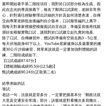
案即開始著手第二階段項目；我對於口試部分較為生疏，因
此在志光的專員推薦下，報名了郵局口試課程，老師非常用
心，針對過往經驗整理出詳細的方針及如何清楚表達，自傳
交由專業老師批改後編列自介版本，口試擬答編列上萬字，
我每天對著家裡牆壁模擬面試自言自語
，準備妥當後再找親
朋好友模擬實戰口試，
讓我對於口試建立起扎實的地基。
除了口試、自傳練習外，體試的準備有空就去跑3～5公里、
每天伏地挺身40下以上、YouTube居家健身以及最重要的搬
運30公斤沙袋練習，簡單來說就是一定要加強對體能的訓
練。
二階段成績如下。
【口試成績87.67分】
【體能測驗成績95.5分(12.5趟)】
甄試總成績90.24分(正取第二名)
給學弟妹的話
筆試:
老話一句，法規就是背多分，一定要把握基本分「郵政法規
大意及交通安全常識」部分，訣竅就是對看幾次多寫幾次，