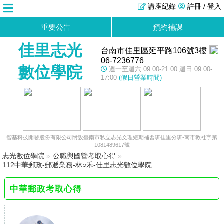
講座紀錄
註冊 / 登入
重要公告
預約補課
佳里志光
台南市佳里區延平路106號3樓
06-7236776
數位學院
週一至週六 09:00-21:00 週日 09:00-
17:00
(假日營業時間)
智基科技開發股份有限公司附設臺南市私立志光文理短期補習班佳里分班-南市教社字第
1081489617號
志光數位學院
»
公職與國營考取心得
»
112中華郵政-郵遞業務-林○禾-佳里志光數位學院
中華郵政考取心得