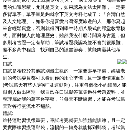
沒有拿到90分以上就會落後別人；「國文及英文」都是長時
間的知識累積，尤其是英文，如果認為文法太困難，一定要
多背單字，單字量足夠就拿下英文考科七成了；「台灣自然
及人文地理」，如果你是喜愛台灣深度旅遊的人，那你寫起
來會輕鬆寫意，否則就得回到學生時期八股式的課堂教育模
式，面對惱人的地理歷史；雖然我沒什麼時間寫考古題，但
多刷考古題一定有幫助，筆試考題我認為並不會到很艱難，
差不多高中程度，找到自己的讀書節奏，就能夠贏其他考
生。
口試:
口試是相較於其他試別最主觀的，一定要盡早準備，經驗老
到的考試委員都可以看到你的用心準備，且一定要慎重面對
(考試當天有些人穿帽T及運動鞋)，注重每個微小的細節才能
跟別人做出區別；我自己在口試擬答蒐集過往考題資料，並
整理屬於我的萬字逐字稿，並每天不斷練習，才能在考試當
天對答行雲流水不翻船。
體試:
維持運動習慣很重要，筆試考完就要加強體能訓練，且一定
要實際練習搬運郵袋，流暢的一轉身就能抓到郵袋，考試當