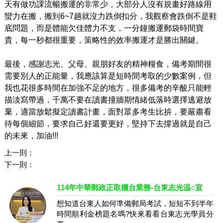
天有做功課流暢搬運的非常少，大部分人沒有規畫好路線用
蠻力在搬，搬到6~7趟就沒力跌倒扣分，我觀察會跌倒不是鞋
底問題，而是體能欠佳體力不支，一分鐘搬運郵袋時間寶
貴，每一秒都很重要，策略性的效率搬運才是勝出關鍵。
最後，感謝志光、父母、親朋好友的精神糧食，備考期間很
需要別人的正能量，我應該算是短時間考取的少數案例，但
我也花很多時間在加強不足的地方，很多備考的辛酸只能輕
描淡寫帶過，千萬不要在讀書撞牆期情緒低落時選擇逃避放
棄，適當放鬆擬定讀書計畫，面對眾多考生比拚，要嚴肅看
待每個細節，要求自己好還要更好，堅持下去撐過就是自己
的未來，加油!!!
上一則：
下一則：
114年中華郵政正取櫃台業務-台東志光温○宣
想知道台東人如何準備郵局考試，短短不到半年
時間順利金榜題名嗎?快來看看台東志光學員分