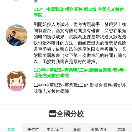
享
110年 中華郵政 櫃台業務 鄭O煊 左營志光數位
學院
剛開始投入考試時，從考古題著手，發現與上榜
間有差距。基於有段時間沒有碰書，又想在最短
的時間獲取成果，我認為上課是帶我進入狀況最
快也最不嗜睡的方法。而函授最大的優勢是免除
舟車勞頓，依照自己的進度無限次重複播放，又
附贈美麗板書（省下第一次做筆記的時間）綜合
以上函授對我而言是最好的選擇。
113年中華郵政-專業職(二)內勤櫃台業務-黃o明-
花蓮志光數位學院
114年中華郵政-專業職(二)內勤櫃台業務-黃o明-
花蓮志光數位學院
全國分校
北部
桃竹苗
中部/金門
嘉南
高屏/澎湖
東部