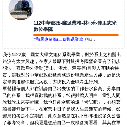
112中華郵政-郵遞業務-林○禾-佳里志光
數位學院
#郵局專業職(二)
#郵遞業務
點閱：
我今年22歲，國立大學文組科系剛畢業，對於系上之相關出
路沒有太大興趣，在家人鼓勵下對於投考國營企業有了初步
想法，喜歡戶外活動(登山、潛水、溯溪等)且與人互動的特
質，讓我對於中華郵政郵遞業務這份職業產生興趣，於是決
定畢業後趕快服完兵役，盡快投入全職考生行列。
軍營裡每個人都在討論自己出去後的工作薪水多高、分享自
己的科系，我很喜歡我的科系，卻很難讓人明白，當別人問
說我說未來要幹嘛，我也只能空頭的說「考試吧」，心想著
讀書卻無從下手，在軍營中日子是我人生最迷茫的時候。
🫠
郵局招考是不定期的，此次竟然是在我下部隊後沒多久公告
了報考簡章，但我還是想給自己一次機會拚看看，與其在軍