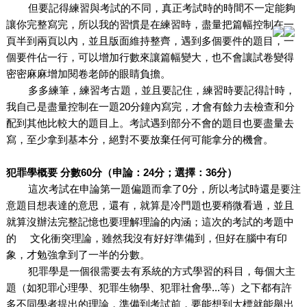
但要記得練習與考試的不同，真正考試時的時間不一定能夠
讓你完整寫完，所以我的習慣是在練習時，盡量把篇幅控制在一
頁半到兩頁以內，並且版面維持整齊，遇到多個要件的題目，一
個要件佔一行，可以增加行數來讓篇幅變大，也不會讓試卷變得
密密麻麻增加閱卷老師的眼睛負擔。
多多練筆，練習考古題，並且要記住，練習時要記得計時，
我自己是盡量控制在一題20分鐘內寫完，才會有餘力去檢查和分
配到其他比較大的題目上。考試遇到部分不會的題目也要盡量去
寫，至少拿到基本分，絕對不要放棄任何可能拿分的機會。
犯罪學概要 分數60分（申論：24分；選擇：36分）
這次考試在申論第一題偏題而拿了0分，所以考試時還是要注
意題目想表達的意思，還有，就算是冷門題也要稍微看過，並且
就算沒辦法完整記憶也要理解理論的內涵；這次的考試的考題中
的 文化衝突理論，雖然我沒有好好準備到，但好在腦中有印
象，才勉強拿到了一半的分數。
犯罪學是一個很需要去有系統的方式學習的科目，每個大主
題（如犯罪心理學、犯罪生物學、犯罪社會學...等）之下都有許
多不同學者提出的理論，準備到考試前，要能想到大標就能舉出