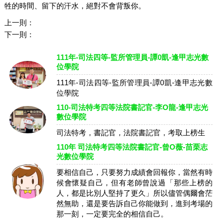
牲的時間、留下的汗水，絕對不會背叛你。
上一則：
下一則：
111年-司法四等-監所管理員-譚0凱-逢甲志光數
位學院
111年-司法四等-監所管理員-譚0凱-逢甲志光數
位學院
110-司法特考四等法院書記官-李O龍-逢甲志光
數位學院
司法特考，書記官，法院書記官，考取上榜生
110年 司法特考四等法院書記官-曾O薇-苗栗志
光數位學院
要相信自己，只要努力成績會回報你，當然有時
候會懷疑自己，但有老師曾說過「那些上榜的
人，都是比別人堅持了更久」所以儘管偶爾會茫
然無助，還是要告訴自己你能做到，進到考場的
那一刻，一定要完全的相信自己。