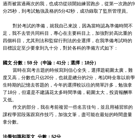
過而被當過兩次的我，也成功從頭開始練習跑步，從第一次跑的9
分25秒，到考試勉強及格的5分42秒，成功錄取了監所管理員。
對於考試的準備，就我自己來說，因為當時認為準備時間不
足，我不去管共同科目，專心在主要科目上，加強對於高比重的
四個科目，尤其刑法和監獄行刑法的全選擇，在我準備考試時的
目標設定至少要拿到九十分，對於各科的準備方式如下：
國文 分數：59 分（申論：41分；選擇：18分）
當時在寫考古題的時候寫到信心全失，選擇題範圍太廣，難
度又高，分數也只佔20分，也就是總分的2分，考試時全靠以前學
生時期的記憶去答題的，今年的選擇較以往的簡單許多，勉強拿
了18分，但還是不建議花太多時間準備，範圍太大，投資報酬率
又低。
作文的部分，我在考前複習一些名言佳句，並且用補習班的
課程學習段落跟寫作技巧，加強文筆，盡可能在最短的時間盡量
拿分數。
法學知識和英文 分數：52分