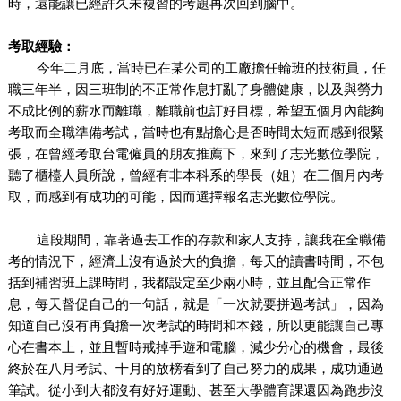
時，還能讓已經許久未複習的考題再次回到腦中。
考取經驗：
今年二月底，當時已在某公司的工廠擔任輪班的技術員，任
職三年半，因三班制的不正常作息打亂了身體健康，以及與勞力
不成比例的薪水而離職，離職前也訂好目標，希望五個月內能夠
考取而全職準備考試，當時也有點擔心是否時間太短而感到很緊
張，在曾經考取台電僱員的朋友推薦下，來到了志光數位學院，
聽了櫃檯人員所說，曾經有非本科系的學長（姐）在三個月內考
取，而感到有成功的可能，因而選擇報名志光數位學院。
這段期間，靠著過去工作的存款和家人支持，讓我在全職備
考的情況下，經濟上沒有過於大的負擔，每天的讀書時間，不包
括到補習班上課時間，我都設定至少兩小時，並且配合正常作
息，每天督促自己的一句話，就是「一次就要拼過考試」，因為
知道自己沒有再負擔一次考試的時間和本錢，所以更能讓自己專
心在書本上，並且暫時戒掉手遊和電腦，減少分心的機會，最後
終於在八月考試、十月的放榜看到了自己努力的成果，成功通過
筆試。從小到大都沒有好好運動、甚至大學體育課還因為跑步沒