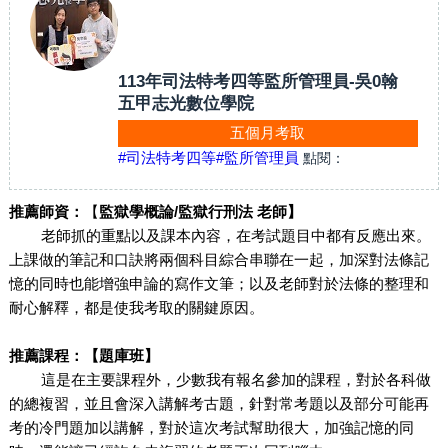
113年司法特考四等監所管理員-吳0翰
五甲志光數位學院
五個月考取
#司法特考四等
#監所管理員
點閱：
推薦師資：
【
監獄學概論/監獄行刑法 老師】
老師抓的重點以及課本內容，在考試題目中都有反應出來。
上課做的筆記和口訣將兩個科目綜合串聯在一起，加深對法條記
憶的同時也能增強申論的寫作文筆；以及老師對於法條的整理和
耐心解釋，都是使我考取的關鍵原因。
推薦課程：【題庫班】
這是在主要課程外，少數我有報名參加的課程，對於各科做
的總複習，並且會深入講解考古題，針對常考題以及部分可能再
考的冷門題加以講解，對於這次考試幫助很大，加強記憶的同