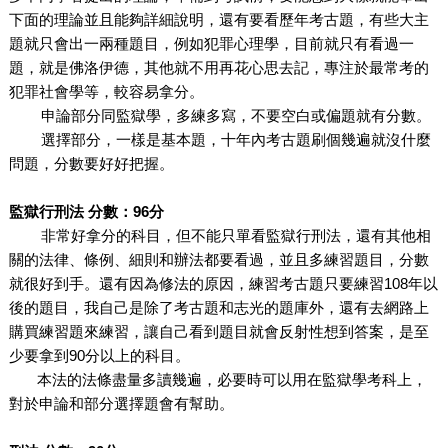
下面的理論並且能夠詳細說明，還有要看歷年考古題，有些大主
題就只會出一兩種題目，例如犯罪心理學，目前就只有看過一
題，就是佛洛伊德，其他就不用再花心思去記，專注於最常考的
犯罪社會學等，較容易拿分。
申論部分同監獄學，多練多寫，不要空白或偏題就有分數。
選擇部分，一樣是基本題，十年內考古題刷個幾遍就沒什麼
問題，分數要好好把握。
監獄行刑法 分數：96分
非常好拿分的科目，但不能只單看監獄行刑法，還有其他相
關的法律、條例、細則和辦法都要看過，並且多練習題目，分數
就很好到手。還有因為修法的原因，練習考古題只要練習108年以
後的題目，我自己是除了考古題和志光的題庫外，還有去網路上
購買練習題來練習，讓自己看到題目就會反射性想到答案，是至
少要拿到90分以上的科目。
本法的法條盡量多讀幾遍，必要時可以用在監獄學考科上，
對於申論和部分選擇題會有幫助。