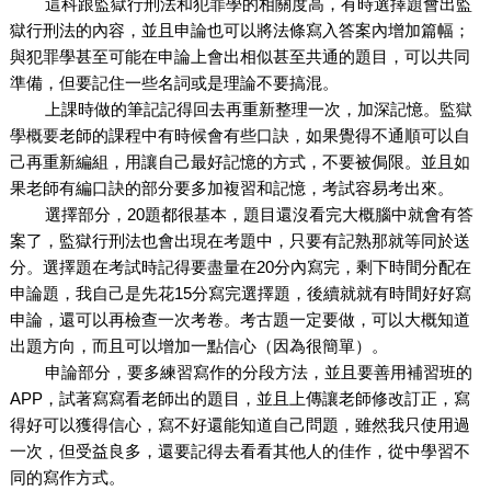
這科跟監獄行刑法和犯罪學的相關度高，有時選擇題會出監
獄行刑法的內容，並且申論也可以將法條寫入答案內增加篇幅；
與犯罪學甚至可能在申論上會出相似甚至共通的題目，可以共同
準備，但要記住一些名詞或是理論不要搞混。
上課時做的筆記記得回去再重新整理一次，加深記憶。
監獄
學概要
老師的課程中有時候會有些口訣，如果覺得不通順可以自
己再重新編組，用讓自己最好記憶的方式，不要被侷限。並且如
果老師有編口訣的部分要多加複習和記憶，考試容易考出來。
選擇部分，20題都很基本，題目還沒看完大概腦中就會有答
案了，監獄行刑法也會出現在考題中，只要有記熟那就等同於送
分。選擇題在考試時記得要盡量在20分內寫完，剩下時間分配在
申論題，我自己是先花15分寫完選擇題，後續就就有時間好好寫
申論，還可以再檢查一次考卷。考古題一定要做，可以大概知道
出題方向，而且可以增加一點信心（因為很簡單）。
申論部分，要多練習寫作的分段方法，並且要善用補習班的
APP，試著寫寫看老師出的題目，並且上傳讓老師修改訂正，寫
得好可以獲得信心，寫不好還能知道自己問題，雖然我只使用過
一次，但受益良多，還要記得去看看其他人的佳作，從中學習不
同的寫作方式。