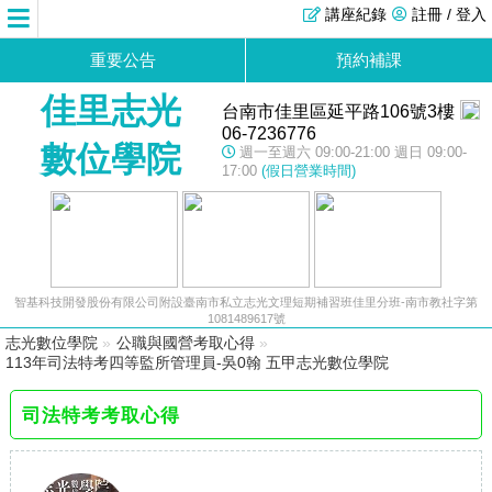
講座紀錄
註冊 / 登入
重要公告
預約補課
佳里志光
台南市佳里區延平路106號3樓
06-7236776
數位學院
週一至週六 09:00-21:00 週日 09:00-
17:00
(假日營業時間)
智基科技開發股份有限公司附設臺南市私立志光文理短期補習班佳里分班-南市教社字第
1081489617號
志光數位學院
»
公職與國營考取心得
»
113年司法特考四等監所管理員-吳0翰 五甲志光數位學院
司法特考考取心得