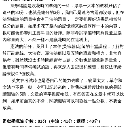
法學緒論是沒花時間準備的一科，厚厚一大本的教材只佔了
這科的30分，也就是總分的3分，我自己是連考古題都沒做，但在
法學緒論的題目中會有刑法的題目，一定要把握好這幾題相當於
送分的題目。如果多花了腦內的記憶體來裝這厚厚一本的內容，
很可能會影響到主要科目的發揮。除非考試準備時間夠長並且腦
內容量夠大，不然一樣不建議花時間在這科上。
憲法的部分，我只上了
韋伯(吳宗翰)
老師的十堂課程，了解對
於正副總統、大法官、憲法法庭以及五院的職責和權力，非常容
易考，雖然我沒太多時間練習考古題，分數也是能拿到盡量拿，
但若有時間準備考試的話，再來深入去記憶和練習，相較法學緒
論來說CP值較高。
英文在考試時也是憑自己的能力去矇了，範圍太大，單字和
文法也不是一朝一夕可以記起來的，對我來說難度比較低的是閱
讀測驗的5題，文章的單字難度較低，有些答案在文章中就可以找
到，如果前面真的不會，閱讀測驗可以稍微拉一點分數，不要全
放棄。
監獄學概論 分數：81分（申論：41分；選擇：40分）