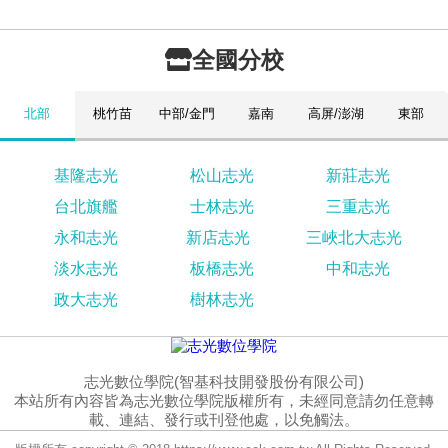
全國分校
北部
桃竹苗
中部/金門
嘉南
高屏/澎湖
東部
基隆志光
松山志光
新莊志光
台北旗艦
士林志光
三重志光
永和志光
新店志光
三峽北大志光
淡水志光
板橋志光
中和志光
政大志光
樹林志光
志光數位學院(智基科技開發股份有限公司)
本站所有內容皆為志光數位學院版權所有，未經同意請勿任意轉
載、連結、發行或刊登他處，以免觸法。