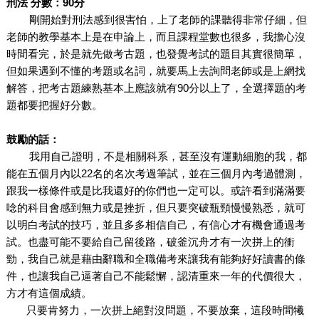
刑法 分數：90分
剛開始對刑法感到很害怕，上了老師的課聽得非常仔細，但
老師的教學基本上是在申論上，而且課程堂數也很多，我擔心沒
時間看完，於是就先做考古題，也發覺考試的題目其實很簡單，
但如果遇到不懂的考題或名詞，就要馬上去詢問老師或是上網找
解答，把考古題練熟基本上應該就有90分以上了，全選擇題的考
題都要把握好分數。
鼓勵的話：
我用自己證明，不是相關科系，甚至沒有運動細胞的我，都
能在五個月內以22名的名次考過筆試，並在三個月內考過體測，
跟我一樣條件或是比我還好的你們也一定可以。或許看到滿滿要
唸的科目會感到無力或是挫折，但只要突破瓶頸慢慢熟悉，就可
以明白考試的技巧，並且多多相信自己，有信心才有機會通過考
試。也盡可能不要給自己留後路，破釜沉舟才有一次拼上的衝
勁，我自己就是藉由辭職和全職備考來讓我有能夠好好讀書的條
件，也讓我自己逼著自己不能鬆懈，認清重來一年的代價很大，
方才有這個成績。
只要肯努力，一次拼上絕對沒問題，不要放棄，這段時間犧