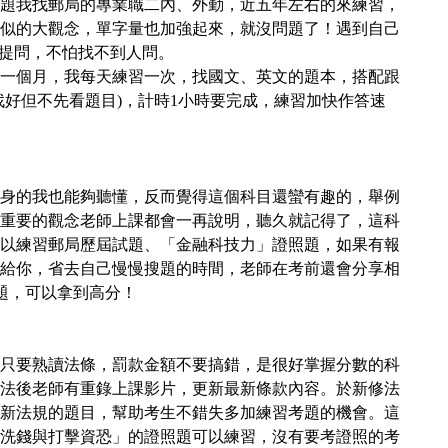
題我找郵局的專業職二內、外勤，近五年左右的來練習，
似的大觀念，單字量也加強起來，就沒問題了！遇到自己
提問，不怕找不到人問。
一個月，我每天練習一次，找國文、英文的題本，搭配跟
找好但不先看題目)，計時1小時要完成，練習加快作答速
身的我也能夠聽懂，反而覺得這個科目還蠻有趣的，舉例
重要的觀念老師上課都會一再說明，聽久就記得了，這科
以練習郵局歷屆試題、「金融科技力」證照題，如果有報
給你，省去自己慢慢搜題的時間，老師在考前還會分享相
題，可以拿到高分！
只要熟讀法條，罰款金額不要搞錯，是很好掌握分數的科
法後老師有重錄上課影片，更新最新條款內容。於新修法
新法規的題目，幫助考生不錯失多加練習考題的機會。這
洗錢與打擊資恐」的證照題可以練習，沒有要考證照的考