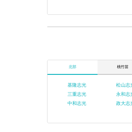
北部
桃竹苗
基隆志光
松山志
三重志光
永和志
中和志光
政大志