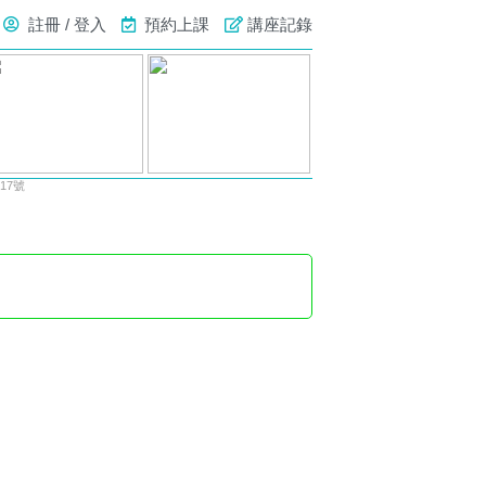
註冊 / 登入
預約上課
講座記錄
17號