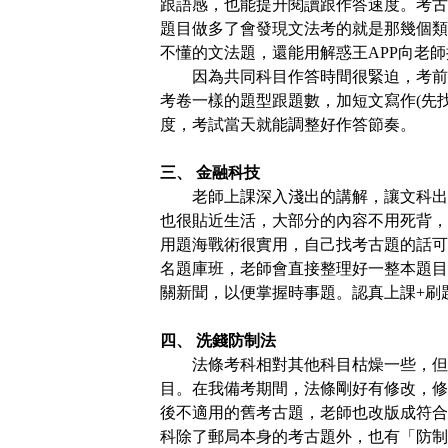
跟語感，也能提升閱讀跟作答速度。考古
題目做多了會發現文法考的就是那幾個類
不懂的文法題，還能用解惑王A
PP
向老師
因為共同科目作答時間很緊迫，考前
考卷一樣的題型跟題數，加短文寫作(先
度，考試當天就能調整好作答節奏。
三、 金融科技
老師上課深入淺出的講解，讓文科出
也很貼近生活，大部分的內容不用死背，
用題海戰術很實用，自己找考古題的話可
名題庫班，老師會直接整理好一整本題目
關新聞，以便掌握時事題。認真上課+刷
四、 洗錢防制法
法條考科相對其他科目枯燥一些，但
目。在我備考期間，法條剛好有修改，修
後不適用的舊考古題，老師也改版成符合
科除了郵局本身的考古題外，也有「防制