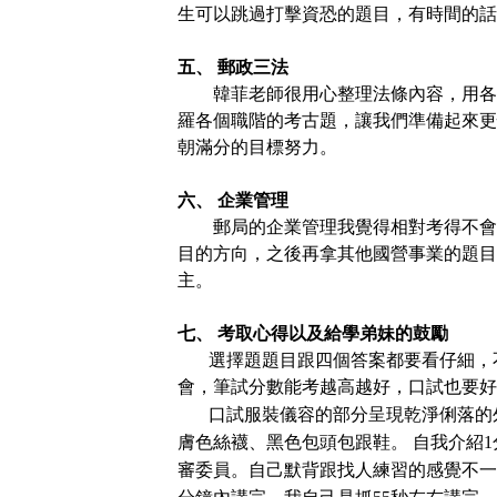
生可以跳過打擊資恐的題目，有時間的話
五、 郵政三法
韓菲老師很用心整理法條內容，用各
羅各個職階的考古題，讓我們準備起來更
朝滿分的目標努力。
六、 企業管理
郵局的企業管理我覺得相對考得不會
目的方向，之後再拿其他國營事業的題目
主。
七、 考取心得以及給學弟妹的鼓勵
選擇題題目跟四個答案都要看仔細，
會，筆試分數能考越高越好，口試也要好
口試服裝儀容的部分呈現乾淨俐落的
膚色絲襪、黑色包頭
包
跟鞋。 自我介紹
審委員。自己默背跟找人練習的感覺不一