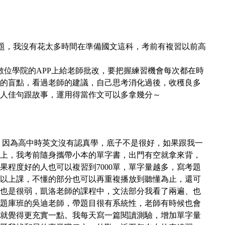
擇題，我沒有花太多時間在準備國文這科，考前有複習以前高
數位學院的
APP
上給老師批改，要把握練習機會每次都在時
的盲點，看過老師的建議，自己思考消化過後，收穫良多
人佳句跟故事，運用得當作文可以多拿幾分～
，因為高中時英文沒有認真學，底子不是很好，如果跟我一
上，我考前隨身攜帶小本的單字書，出門有空就拿來背，
如果程度好的人也可以複習到7000單，單字量越多，寫考題
以上課，不懂的部分也可以再重複播放到聽懂為止，還可
也是很弱，凱洛老師的課程中，文法部分我看了兩遍、也
題庫班的吳迪老師，帶題目很有系統性，老師有時候也會
就覺得更充實一點。我每天寫一篇閱讀測驗，增加單字量