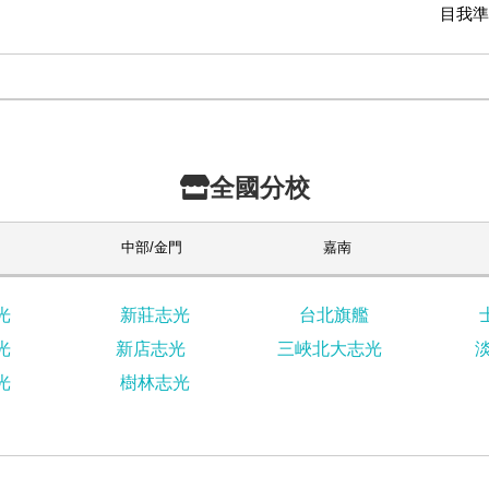
目我準
全國分校
中部/金門
嘉南
光
新莊志光
台北旗艦
光
新店志光
三峽北大志光
光
樹林志光