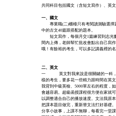
共同科目包括國文（含短文寫作）、英文
一、國文
專業職(二)櫃檯只有考閱讀測驗選
中的古文40篇跟搭配的題本。
短文寫作，每個月交1篇練習到志光
間內上傳，老師幫忙批改會點出自己寫作
哦！有餘裕的考生，可以多記講義裡的名
二、英文
一
英文對我來說是很關鍵的一科
樣的考生，要多花一些精力跟時間在英文
我背到中級英檢、5000單左右的程度，
會越容易。超級函授課程很方便在家就可
以調整適合自己的播放速度。文法我原本
把課本題目做完，重新替文法打好基礎。
分享小故事，上課不無聊，每看完一堂課