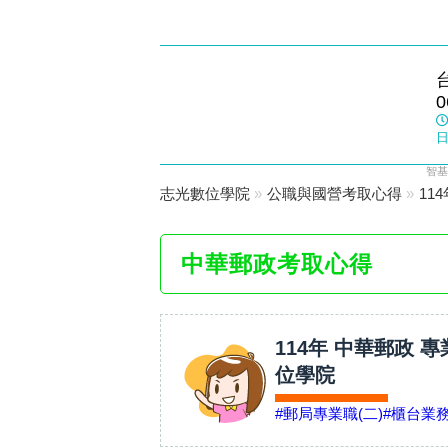
佳里志光
0
數位學院
日
智基
志光數位學院
»
公職與國營考取心得
»
11
中華郵政考取心得
114年 中華郵政 
位學院
#郵局專業職(二)
#櫃台業