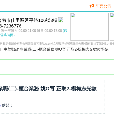
重要公告
台南市佳里區延平路106號3樓
6-7236776
週一至週六 09:00-21:00 週日 09:00-17:00
(假
營業時間)
科技開發股份有限公司附設臺南市私立志光文理短期補習班佳里分班-南市教社字第10814896
4年 中華郵政 專業職(二)-櫃台業務 姚O育 正取2-楊梅志光數位學院
專業職(二)-櫃台業務 姚O育 正取2-楊梅志光數
務
點閱：