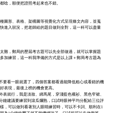
都唸，順便把證照考起來也不錯。
種圖形、表格、架構圖等視覺化方式呈現條文內容，並蒐
快進入狀況，把老師給的題目做到全對，這一科可以盡量
太難，郵局的歷屆考古題可以先全部做過，就可以掌握題
多加練習，這一科我準備的方式是以上課＋郵局考古題為
不要看一眼就選了，四個答案都看過能降低粗心或看錯的機
好表現，最後上榜的機會更高。
外表就行，我是淡妝、綁馬尾，穿淺藍色襯衫、黑色窄裙、
1分鐘建議要練習到滾瓜爛熟，口試時眼神平均分配給三位評
樣，可以做到看著別人眼睛練習時，可以不卡詞、順利在1