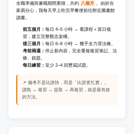
全職準備與兼職期間累積，共約
八個月
。由於在
家易分心，我每天早上吃完早餐便前往附近圖書館
讀書。
前五個月：
每日 4–5 小時 → 看課程＋當日複
習，建立完整觀念架構。
後三個月：
每日 6–8 小時 → 幾乎全力背法條。
考前兩週：
停止新內容，完全重複複習筆記、法
條、錯題。
每日練習：
至少 2–4 回歷屆試題。
📌 備考不是比誰快，而是「比誰更扎實」。
讀熟 → 複習 → 提取 → 再複習，就是最有效
的方法。