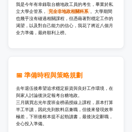
我是今年有幸錄取台糖地政工員的考生，畢業於私
立大學企管系，
完全非地政相關科系
。大學期間
也幾乎沒有碰過相關課程，但憑藉著對穩定工作的
渴望，以及對自己能力的信心，我花了將近八個月
全力準備，最終順利上榜。
📅 準備時程與策略規劃
去年退伍後希望追求穩定薪資與良好工作環境，在
與家人討論後決定報考台糖地政。
三月購買志光年度班金榜函授線上課程，原本打算
半工半讀，因此先到飲料店兼職，但後來發現效率
極差，下班後根本提不起勁讀書，最後決定辭職，
全心投入準備。