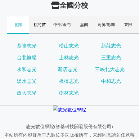
全國分校
北部
桃竹苗
中部/金門
嘉南
高屏/澎湖
東部
基隆志光
松山志光
新莊志光
台北旗艦
士林志光
三重志光
永和志光
新店志光
三峽北大志光
淡水志光
板橋志光
中和志光
政大志光
樹林志光
志光數位學院(智基科技開發股份有限公司)
本站所有內容皆為志光數位學院版權所有，未經同意請勿任意轉