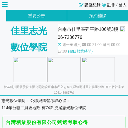
講座紀錄
註冊 / 登入
重要公告
預約補課
佳里志光
台南市佳里區延平路106號3樓
06-7236776
數位學院
週一至週六 09:00-21:00 週日 09:00-
17:00
(假日營業時間)
智基科技開發股份有限公司附設臺南市私立志光文理短期補習班佳里分班-南市教社字第
1081489617號
志光數位學院
»
公職與國營考取心得
»
114年台糖工員級地政-柯O靖-虎尾志光數位學院
台灣糖業股份有限公司甄選考取心得