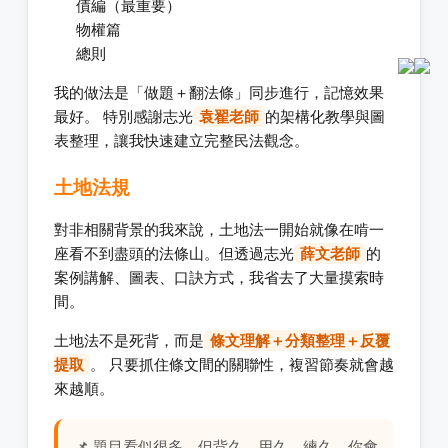
債編（最重要）
物權篇
總則
我的做法是「做題＋翻法條」同步進行，記憶效果
最好。 特別感謝志光
袁翟老師
的架構化教學與圖
表整理，讓我快速建立完整民法觀念。
土地法規
對非相關背景的我來說，土地法一開始就像在啃一
座看不到盡頭的法條山。但透過志光
薛文老師
的
案例講解、圖表、口訣方式，我省去了大量摸索時
間。
土地法不是死背，而是
條文理解＋分類整理＋反覆
提取
。 只要抓住條文間的關聯性，複習節奏就會越
來越順。
📌 題目看似很多，但背久、用久、練久，你會