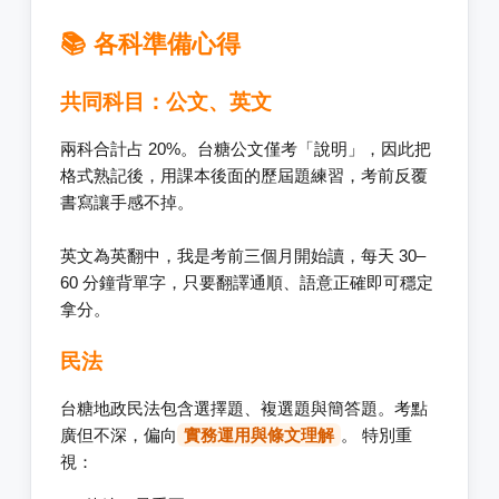
📚 各科準備心得
共同科目：公文、英文
兩科合計占 20%。台糖公文僅考「說明」，因此把
格式熟記後，用課本後面的歷屆題練習，考前反覆
書寫讓手感不掉。
英文為英翻中，我是考前三個月開始讀，每天 30–
60 分鐘背單字，只要翻譯通順、語意正確即可穩定
拿分。
民法
台糖地政民法包含選擇題、複選題與簡答題。考點
廣但不深，偏向
實務運用與條文理解
。 特別重
視：