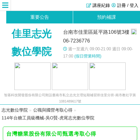
講座紀錄
註冊 / 登入
重要公告
預約補課
佳里志光
台南市佳里區延平路106號3樓
06-7236776
數位學院
週一至週六 09:00-21:00 週日 09:00-
17:00
(假日營業時間)
智基科技開發股份有限公司附設臺南市私立志光文理短期補習班佳里分班-南市教社字第
1081489617號
志光數位學院
»
公職與國營考取心得
»
114年台糖工員級機械-吳O賢-虎尾志光數位學院
台灣糖業股份有限公司甄選考取心得