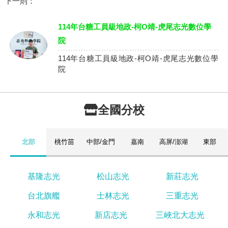
下一則：
114年台糖工員級地政-柯O靖-虎尾志光數位學
院
114年台糖工員級地政-柯O靖-虎尾志光數位學
院
全國分校
北部
桃竹苗
中部/金門
嘉南
高屏/澎湖
東部
基隆志光
松山志光
新莊志光
台北旗艦
士林志光
三重志光
永和志光
新店志光
三峽北大志光