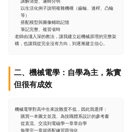
講解清楚、邏輯分明
以生活化例子說明複雜機構（齒輪、連桿、凸輪
等）
搭配模型與圖像輔助記憶
筆記完整、複習省時
老師由淺入深的教法，讓我建立起機械原理的完整架
構，也讓我從完全沒有方向，到逐漸建立信心。
二、機械電學：自學為主，紮實
但很有成效
機械電學對高中生來說難度不低，因此我選擇：
購買一本圖文並茂、為技職體系設計的參考書
從直流、交流到電磁學一章章自學
每學完一章就搭配練習題強化