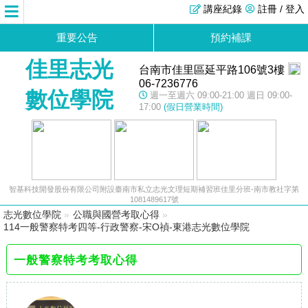
講座紀錄
註冊 / 登入
重要公告
預約補課
佳里志光
台南市佳里區延平路106號3樓
06-7236776
數位學院
週一至週六 09:00-21:00 週日 09:00-
17:00
(假日營業時間)
智基科技開發股份有限公司附設臺南市私立志光文理短期補習班佳里分班-南市教社字第
1081489617號
志光數位學院
»
公職與國營考取心得
»
114一般警察特考四等-行政警察-宋O禎-東港志光數位學院
一般警察特考考取心得