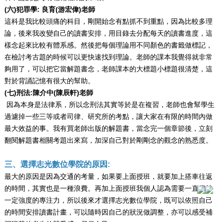
(六)犯罪學: 良育(游宏偉)老師
這科是我比較頭痛的科目，剛開始念有點抓不到重點，因為比較多理
論，後來我改變自己的讀書安排，用目錄去分配每天的讀書進度，這
樣念起來比較有體系感。然後把每個理論用不同顏色的書籤做標記，
在檢討考古題的時候可以更快速找到理論。老師的課本我覺得就非常
夠用了，可以把它當解題書念，老師課本的大標題小標題很清楚，這
對於背誦記憶有很大的幫助。
(七)刑法:陳介中(陳辰軒)老師
因為本身是法律系，所以念刑法其實等於是在複習，老師也會幫學生
過濾掉一些三等或者司律、研究所的考點，讓大家在有限的時間內做
最大效益的事。我有買老師出版的解題書，當念完一個章節後，立刻
翻閱解題書相關考題出來寫，加深自己對於剛剛念的觀念的熟悉度。
三、選擇志光數位學院的原因:
最大的原因是因為交通的考量，如果要上面授班，就要加上搭車往返
的時間，其實也是一種浪費。再加上面授班我個人認為需要一直保持
一定強度的專注力，所以後來才選擇志光數位學院，既可以依照自己
的時間安排讀書計畫，可以隨時因自己的狀況做調整，亦可以感受補