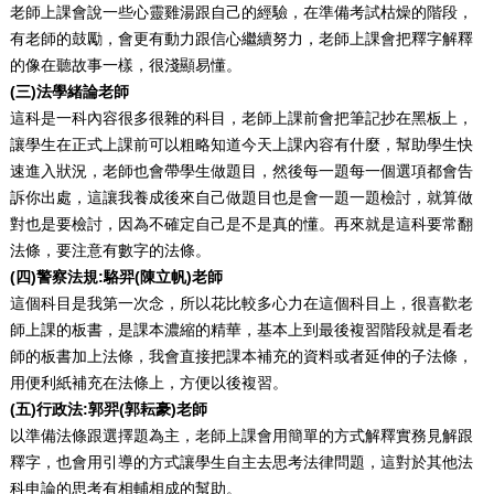
老師上課會說一些心靈雞湯跟自己的經驗，在準備考試枯燥的階段，
有老師的鼓勵，會更有動力跟信心繼續努力，老師上課會把釋字解釋
的像在聽故事一樣，很淺顯易懂。
(三)法學緒論老師
這科是一科內容很多很雜的科目，老師上課前會把筆記抄在黑板上，
讓學生在正式上課前可以粗略知道今天上課內容有什麼，幫助學生快
速進入狀況，老師也會帶學生做題目，然後每一題每一個選項都會告
訴你出處，這讓我養成後來自己做題目也是會一題一題檢討，就算做
對也是要檢討，因為不確定自己是不是真的懂。再來就是這科要常翻
法條，要注意有數字的法條。
(四)警察法規:駱羿(陳立帆)老師
這個科目是我第一次念，所以花比較多心力在這個科目上，很喜歡老
師上課的板書，是課本濃縮的精華，基本上到最後複習階段就是看老
師的板書加上法條，我會直接把課本補充的資料或者延伸的子法條，
用便利紙補充在法條上，方便以後複習。
(五)行政法:郭羿(郭耘豪)老師
以準備法條跟選擇題為主，老師上課會用簡單的方式解釋實務見解跟
釋字，也會用引導的方式讓學生自主去思考法律問題，這對於其他法
科申論的思考有相輔相成的幫助。