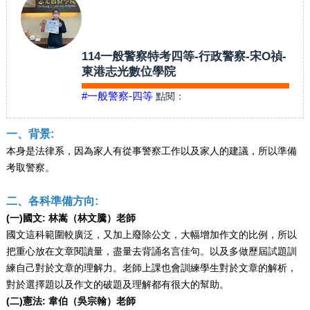
114一般警察特考四等-行政警察-宋O禎-
東港志光數位學院
#一般警察-四等
點閱：
一、背景:
本身是法律系，因為家人有從事警察工作以及家人的建議，所以準備
考取警察。
二、各科準備方向:
(一)國文: 林嵩（林文騰）老師
國文這科範圍較廣泛，又加上廢除公文，大幅增加作文的比例，所以
把重心放在文章閱讀量，盡量去背誦名言佳句。以及多做歷屆試題訓
練自己對於文章的理解力。老師上課也會訓練學生對於文章的解析，
對於選擇題以及作文的破題及理解都有很大的幫助。
(二)憲法: 韋伯（吳宗翰）老師