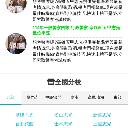
想考警察嗎?高雄五甲志光提供完整課程與最新
考情資訊,身高限制取消.報考門檻降低,現在就是
最佳時機!從資格到申論技巧,快速上榜不是夢,立
即索取警察考試攻略
114年一般警察四等-行政警察-佘O緯-五甲志光
數位學院
想考警察嗎?高雄五甲志光提供完整課程與最新
考情資訊,身高限制取消.報考門檻降低,現在就是
最佳時機!從資格到申論技巧,快速上榜不是夢,立
即索取警察考試攻略
全國分校
北部
桃竹苗
中部/金門
嘉南
高屏/澎湖
東部
基隆志光
松山志光
新莊志光
台北旗艦
士林志光
三重志光