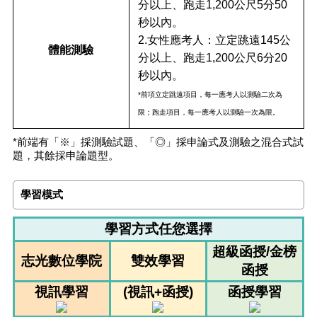
分以上、跑走1,200公尺5分50
秒以內。
2.
女性應考人：立定跳遠145公
體能測驗
分以上、跑走1,200公尺6分20
秒以內。
*前項立定跳遠項目，每一應考人以測驗二次為
限；跑走項目，每一應考人以測驗一次為限。
*前端有「※」採測驗試題、「◎」採申論式及測驗之混合式試
題，其餘採申論題型。
學習模式
學習方式任您選擇
超級函授/金榜
志光數位學院
雙效學習
函授
視訊學習
(視訊+函授)
函授學習