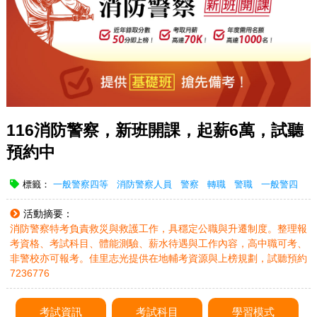
116消防警察，新班開課，起薪6萬，試聽
預約中
標籤：
一般警察四等
消防警察人員
警察
轉職
警職
一般警四
活動摘要：
消防警察特考負責救災與救護工作，具穩定公職與升遷制度。整理報
考資格、考試科目、體能測驗、薪水待遇與工作內容，高中職可考、
非警校亦可報考。佳里志光提供在地輔考資源與上榜規劃，試聽預約
7236776
考試資訊
考試科目
學習模式