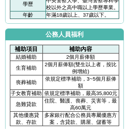
中央警察大學、臺灣警察專科學
學歷
校以外之高中職以上學歷畢業。
年齡
年滿18歲以上、37歲以下。
公務人員福利
補助項目
補助內容
結婚補助
2個月薪俸額
2個月薪俸額(雙生以上者，按比
生育補助
例增給)
依規定標準補助，3~5個月薪俸
喪葬補助
額
子女教育補助
依規定標準補助，最高35,800元
住院、醫護、喪葬、災害等，最
急難貸款
高60萬元
其他優惠貸
多家銀行配合公務員專屬優惠方
款、存款
案，含貸款、購屋、儲蓄等