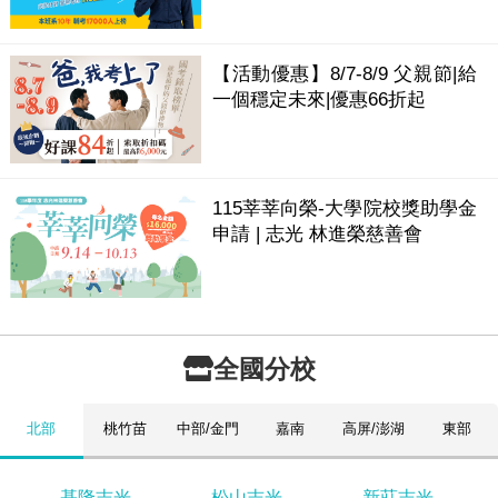
【活動優惠】8/7-8/9 父親節|給
一個穩定未來|優惠66折起
115莘莘向榮-大學院校獎助學金
申請 | 志光 林進榮慈善會
全國分校
北部
桃竹苗
中部/金門
嘉南
高屏/澎湖
東部
基隆志光
松山志光
新莊志光