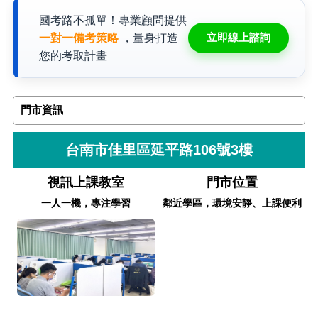
國考路不孤單！專業顧問提供
立即線上諮詢
一對一備考策略
，量身打造
您的考取計畫
門市資訊
台南市佳里區延平路106號3樓
視訊上課教室
門市位置
一人一機，專注學習
鄰近學區，環境安靜、上課便利