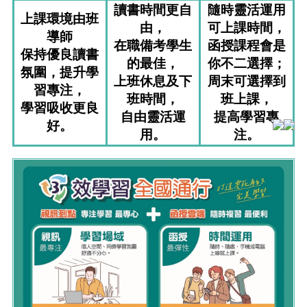
讀書時間更自
隨時靈活運用
上課環境由班
由，
可上課時間，
導師
在職備考學生
函授課程會是
保持優良讀書
的最佳，
你不二選擇；
氛圍，提升學
上班休息及下
周末可選擇到
習專注，
班時間，
班上課，
學習吸收更良
自由靈活運
提高學習專
好。
用。
注。