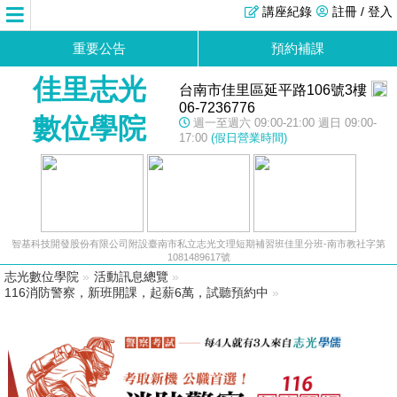
講座紀錄
註冊 / 登入
重要公告
預約補課
佳里志光
台南市佳里區延平路106號3樓
06-7236776
數位學院
週一至週六 09:00-21:00 週日 09:00-
17:00
(假日營業時間)
智基科技開發股份有限公司附設臺南市私立志光文理短期補習班佳里分班-南市教社字第
1081489617號
志光數位學院
»
活動訊息總覽
»
116消防警察，新班開課，起薪6萬，試聽預約中
»