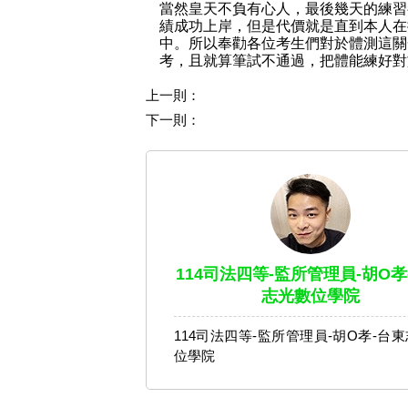
當然皇天不負有心人，最後幾天的練習都
績成功上岸，但是代價就是直到本人在
中。所以奉勸各位考生們對於體測這關
考，且就算筆試不通過，把體能練好對
上一則：
下一則：
114司法四等-監所管理員-胡O孝
志光數位學院
114司法四等-監所管理員-胡O孝-台
位學院