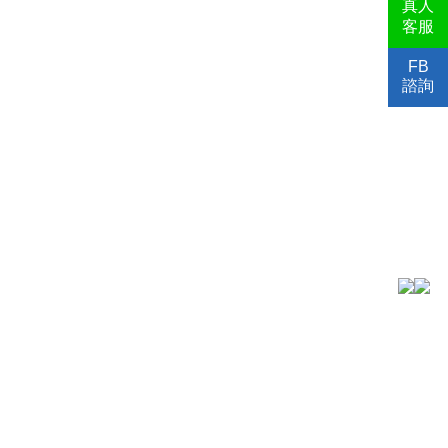
真人
客服
FB
諮詢