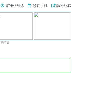
註冊 / 登入
預約上課
講座記錄
900號