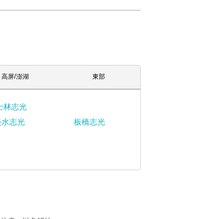
高屏/澎湖
東部
士林志光
淡水志光
板橋志光