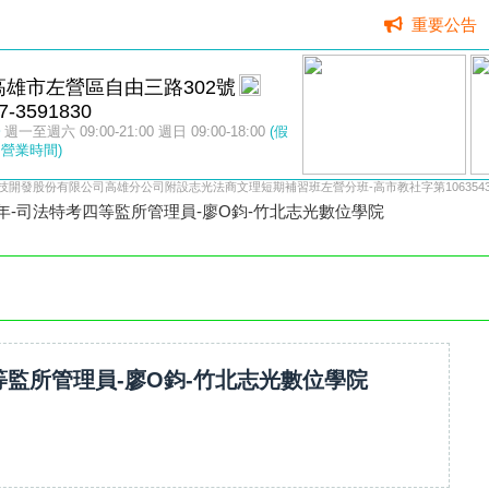
重要公告
高雄市左營區自由三路302號
7-3591830
週一至週六 09:00-21:00 週日 09:00-18:00
(假
營業時間)
技開發股份有限公司高雄分公司附設志光法商文理短期補習班左營分班-高市教社字第10635433
3年-司法特考四等監所管理員-廖O鈞-竹北志光數位學院
四等監所管理員-廖O鈞-竹北志光數位學院