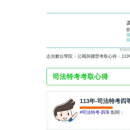
左營志光
0
數位學院
日
智基科
志光數位學院
»
公職與國營考取心得
»
11
司法特考考取心得
113年-司法特考
#司法特考-四等
點閱：