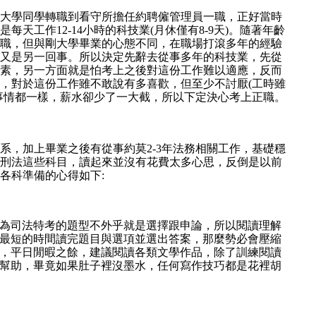
大學同學轉職到看守所擔任約聘僱管理員一職，正好當時
天工作12-14小時的科技業(月休僅有8-9天)。隨著年齡
職，但與剛大學畢業的心態不同，在職場打滾多年的經驗
又是另一回事。所以決定先辭去從事多年的科技業，先從
素，另一方面就是怕考上之後對這份工作難以適應，反而
，對於這份工作雖不敢說有多喜歡，但至少不討厭(工時雖
事情都一樣，薪水卻少了一大截，所以下定決心考上正職。
系，加上畢業之後有從事約莫2-3年法務相關工作，基礎穩
刑法這些科目，讀起來並沒有花費太多心思，反倒是以前
各科準備的心得如下:
為司法特考的題型不外乎就是選擇跟申論，所以閱讀理解
最短的時間讀完題目與選項並選出答案，那麼勢必會壓縮
，平日閒暇之餘，建議閱讀各類文學作品，除了訓練閱讀
幫助，畢竟如果肚子裡沒墨水，任何寫作技巧都是花裡胡