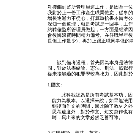
剛接觸到監所管理員這工作，是因為一位
我對於上一份工作產生職業倦怠，從事的是每
增長逐漸力不從心，打算重拾書本轉考公
深知一個道理，就是考試是一回事，工作
約聘僱監所管理員做起，一方面是經濟因
會後悔浪費時間精力備考。在任職半年後
長但工作量少)，再加上跟正職同事做的
談到備考過程，首先因為本身是法律
固，對於法學緒論、憲法、刑法、監獄行
從未接觸過的犯罪學較為吃力，因此對於
1.國文:
此科我認為是所有考試基本功，因
能力為根本。以選擇來說，如果無法用
到後面作文的時間，因此除了教材之外
思考速度外，對於作文、短文寫作也有
哨，寫出來的文章必然乏善可陳。
2.法學緒論、憲法、英文: