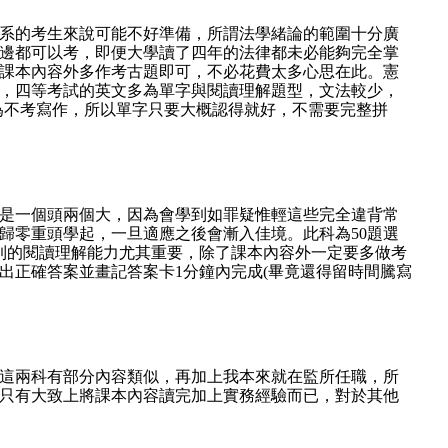
於非法律系的考生來說可能不好準備，所謂法學緒論的範圍十分廣
邊都可以考，即便大學讀了四年的法律都未必能夠完全掌
課本內容外多作考古題即可，不必花費太多心思在此。憲
，四等考試的英文多為單字與閱讀理解題型，文法較少，
為不考寫作，所以單字只要大概認得就好，不需要完整拼
來說應該是一個頭兩個大，因為會學到如罪疑惟輕這些完全違背常
歸零重頭學起，一旦適應之後會漸入佳境。此科為50題選
到的閱讀理解能力尤其重要，除了課本內容外一定要多做考
出正確答案並畫記答案卡1分鐘內完成(畢竟還得留時間騰寫
這兩科有部分內容類似，再加上我本來就在監所任職，所
只有大致上將課本內容讀完加上實務經驗而已，對於其他