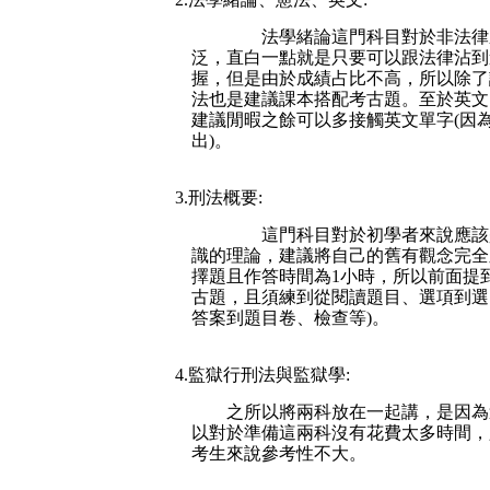
        法學緒論這門科目對
泛，直白一點就是只要可以跟法律沾到
握，但是由於成績占比不高，所以除了
法也是建議課本搭配考古題。至於英文
建議閒暇之餘可以多接觸英文單字(因
出)。
3.刑法概要:
        這門科目對於初學者
識的理論，建議將自己的舊有觀念完全
擇題且作答時間為1小時，所以前面提
古題，且須練到從閱讀題目、選項到選
答案到題目卷、檢查等)。
4.監獄行刑法與監獄學:
之所以將兩科放在一起講，是因為
以對於準備這兩科沒有花費太多時間，
考生來說參考性不大。