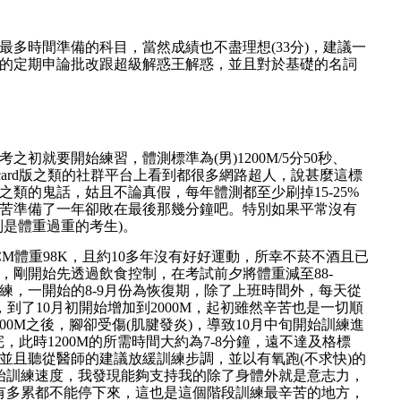
最多時間準備的科目，當然成績也不盡理想(33分)，建議一
的定期申論批改跟超級解惑王解惑，並且對於基礎的名詞
初就要開始練習，體測標準為(男)1200M/5分50秒、
、Dcard版之類的社群平台上看到都很多網路超人，說甚麼這標
類的鬼話，姑且不論真假，每年體測都至少刷掉15-25%
苦準備了一年卻敗在最後那幾分鐘吧。特別如果平常沒有
別是體重過重的考生)。
CM體重98K，且約10多年沒有好好運動，所幸不菸不酒且已
，剛開始先透過飲食控制，在考試前夕將體重減至88-
訓練，一開始的8-9月份為恢復期，除了上班時間外，每天從
阻，到了10月初開始增加到2000M，起初雖然辛苦也是一切順
00M之後，腳卻受傷(肌腱發炎)，導致10月中旬開始訓練進
，此時1200M的所需時間大約為7-8分鐘，遠不達及格標
並且聽從醫師的建議放緩訓練步調，並以有氧跑(不求快)的
始訓練速度，我發現能夠支持我的除了身體外就是意志力，
有多累都不能停下來，這也是這個階段訓練最辛苦的地方，