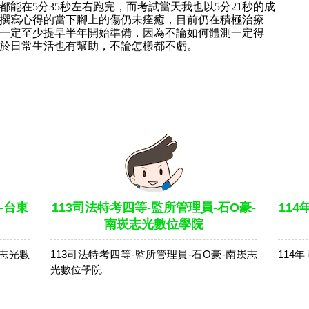
能在5分35秒左右跑完，而考試當天我也以5分21秒的成
撰寫心得的當下腳上的傷仍未痊癒，目前仍在積極治療
一定至少提早半年開始準備，因為不論如何體測一定得
於日常生活也有幫助，不論怎樣都不虧。
-台東
113司法特考四等-監所管理員-石O豪-
11
南崁志光數位學院
東志光數
113司法特考四等-監所管理員-石O豪-南崁志
114
光數位學院