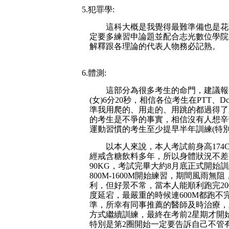
5.犯罪學:
這科大概是我覺得最難準備也是花
定要多練習申論題並配合志光數位學院
解釋跟各理論的代表人物務必記熟。
6.體測:
這部分為很多考生的命門，建議報考之
(女)6分20秒，相信各位考生在PTT
準我用爬的、用走的、用跳的都過得了之
的考生是不爭的事實，相信沒有人想辛
運動習慣的考生至少提早半年訓練(特
以本人來說，本人考試前身高174
經戒含糖飲料多年，所以身體狀況不差
90KG，考試完畢大約8月底正式開始
800M-1600M開始練習，期間風雨無
利，但好景不常，當本人能順利跑完20
度延宕，最嚴重的時候連600M都跑不完
準，所幸有同事推薦的醫師及時治療，
方式繼續訓練，最終在考前2星期才開
特別是第2圈開始一定要告訴自己不管