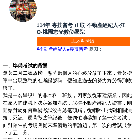
114年 專技普考 正取 不動產經紀人-江
O-桃園志光數位學院
非本科考取
#不動產經紀人
#專技普考
點閱：
一、準備考試的背景
隨著二月二號放榜，懸著數個月的心終於放了下來，看著榜
單中出現熟悉的准考證號碼，便知道過去的努力終於得到收
穫了。
我是一名學設計的非本科上班族，因家族從事建築業，因此
在家人的建議下決定參加考試，取得不動產經紀人證書，剛
開始對於如何準備考試沒有絲毫頭緒，從網路上找到相關法
規，死記、硬背做些筆記後，便匆忙地參加了第一次考試，
面對陌生的考場與從末準備過的申論題，第一次的考試只拿
下了五十分。