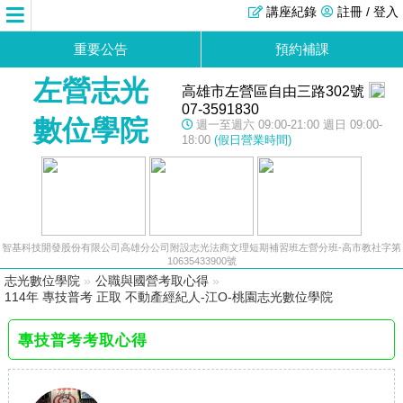
講座紀錄
註冊 / 登入
重要公告
預約補課
左營志光
高雄市左營區自由三路302號
07-3591830
數位學院
週一至週六 09:00-21:00 週日 09:00-
18:00
(假日營業時間)
智基科技開發股份有限公司高雄分公司附設志光法商文理短期補習班左營分班-高市教社字第
10635433900號
志光數位學院
»
公職與國營考取心得
»
114年 專技普考 正取 不動產經紀人-江O-桃園志光數位學院
專技普考考取心得