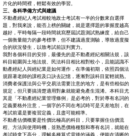
片化的時間裡，輕鬆有效的學習。
三
、各科準備方式與建議
不動產經紀人考試相較地政士考試有一半的分數來自選擇
題，對我來說，能否上榜的關鍵，就是選擇題的掌握度越高
越好，平時每隔一段時間就寫歷屆試題測試熟練度，給自己
一個衡量能力的參考標準，但不建議過度測驗，導致過度擬
合的狀況發生，以致考試前誤判實力。
我對各個科目的安排，最優先的是不動產經紀相關法規，該
科目範圍與土地法規、民法科目相比相對較小，且能認識不
動產經紀人與經紀業是如何運作，在準備初期，依照四個法
規跟著老師的課程及口訣去記憶，逐漸對該科目駕輕就熟。
消費者保護法與公平交易法需要注意的地方，是有些相似的
規定，但只要搞清楚適用對象就能避免產生混淆。本科目尤
其是「不動產經紀業管理條例」是必考的，對於專有名詞的
定義要格外注意，一個字的不同在考試時可是天差地別，在
考試前還是要複習定義，且盡可能精準。
不動產估價概要是性價比極高的科目，只要掌握住估價流
程、方法與使用時機，並熟悉價格種類和專有名詞，就能在
考試時拿下高分，理解多種算式背後的涵義，便能在清晰的