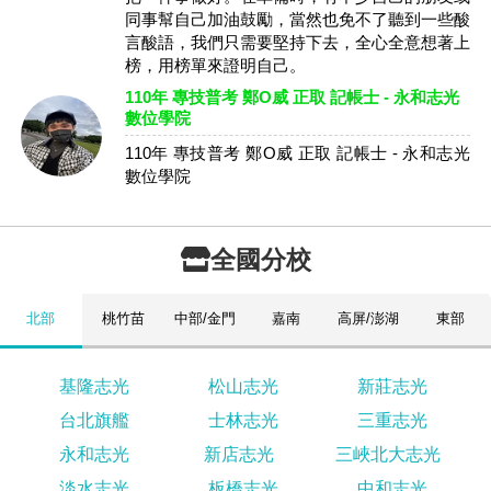
同事幫自己加油鼓勵，當然也免不了聽到一些酸
言酸語，我們只需要堅持下去，全心全意想著上
榜，用榜單來證明自己。
110年 專技普考 鄭O威 正取 記帳士 - 永和志光
數位學院
110年 專技普考 鄭O威 正取 記帳士 - 永和志光
數位學院
全國分校
北部
桃竹苗
中部/金門
嘉南
高屏/澎湖
東部
基隆志光
松山志光
新莊志光
台北旗艦
士林志光
三重志光
永和志光
新店志光
三峽北大志光
淡水志光
板橋志光
中和志光