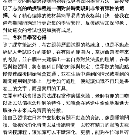
在第一次的經驗過後我開始尋找更有效的學習方法，最後發
現了
志光的函授課程是一個對於時間規劃非常有彈性的選
擇。
有了精心編排的教材與簡單易背的表格與口訣，使我在
備考期間能夠進行更密集的學習安排、反覆練習加深印象，
對於這次的考試也更加胸有成足。
二、各科目學習心得
除了課堂筆記外，考古題與歷屆試題的熟練度，也是不動產
經紀人考試取分的關鍵，在有限的範圍內，掌握命題歷年來
的考點，並在腦中去建構出一套自身對於法規的理解，在學
習與複習間，將各個科目間的知識與規定，從零散的知識點
慢慢連線後開始融會貫通，並在生活中遇到的情形或看到的
新聞運用到所學上，思考如何處理，便能讓知識不再只是書
卷上的文字，而是實用的工具。
在開車時我會播放民法課程當作廣播來聽，老師有趣的口吻
以及民法偏概念理解的特性，知識會在路途中偷偷地溜進大
腦並在未來成為寶貴的分數。
讓自己習慣在日常中去接收有關不動產的資訊，像是睡前閱
讀、飯後的消化時間以及慢跑時間，以較有精力的狀態去觀
看函授課程，讓知識可以不斷深化、更新，能夠在忙碌且碎