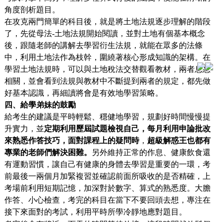
角度剖析題目。
在攻克兩門簡單的科目後，就是將土地法規逐步理解的階段
了，先從母法-土地法規開始閱讀，並對土地有個基本概念
後，跟隨老師的講解去學習衍生法規，就能在眾多的法條
中，利用土地法作為枝幹，圍繞著核心形成知識的架構。在
學習土地法規時，可以與土地稅法交替觀看教材，兩者息息
相關，並會看到法規與教材中不斷提到兩者的規定，都先做
好基本認識，再細讀將會是有效地學習策略。
四、給學
弟妹的鼓勵
給考生的建議是平時輕鬆、穩健地學習，規劃好時間慢慢提
升實力，並
定期利用歷屆試題檢視自己，每月利用申論批改
來熟悉作答技巧，面對課程上的疑問時
，
超級解惑王也都有
專業的老師們解決困難。
另外維持正常的作息、健康飲食還
有運動習慣，讓自己有健康的身體去學習是重要的一環，考
前最後一兩個月加緊複習並確認前面所吸收的是否精確，上
考場前利用短期記憶，加深對於數字、算式的熟悉度。大膽
作答、小心檢查，考完的科目在當下不要回頭去想，專注在
接下來面對的考試，利用平時所學冷靜地應對題目。