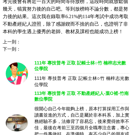
考完後會有將近一百天的時間等待放榜，這段時間就放鬆個
幾天，犒賞努力後的自己吧。等到放榜時不論分數，都是努
力後的結果。這次我在錄取率6.21%的114年考試中成功考取
不動產經紀人證照，除了感謝鍥而不捨的自己，也證明了非
本科的學生遇上優秀的老師、教材及課程也能成功上榜！
上一則：
下一則：
111年 專技普考 正取 記帳士林○竹 楠梓志光數
位學院
111年 專技普考 正取 記帳士林○竹 楠梓志光數
位學院
113年 專技普考 正取 不動產經紀人-葉O褚-竹南
數位學院
很開心自己今年能夠上榜，原本打算採用工作與
讀書並進的方式，自己是屬於非本科系，加上實
務經驗不多，法條背了容易忘，後來覺得效率不
佳，最後在考前三至四個月全職專注念書，專心
把一件事做好。在準備時，有不少自己的朋友或