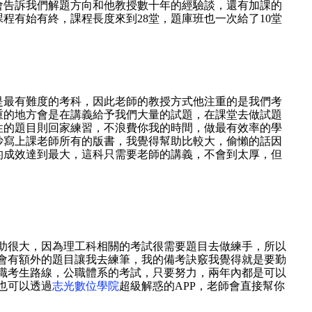
會告訴我們解題方向和他教授數十年的經驗談，還有加課的
程有始有終，課程長度來到28堂，題庫班也一次給了10堂
是最有難度的考科，因此老師的教授方式他注重的是我們考
重的地方會是在講義給予我們大量的試題，在課堂去做試題
性的題目則回家練習，不浪費你我的時間，做最有效率的學
抄寫上課老師所有的版書，我覺得幫助比較大，偷懶的話因
的成效達到最大，這科只需要老師的講義，不會到太厚，但
。
助很大，因為理工科相關的考試很需要題目去做練手，所以
會有額外的題目讓我去練筆，我的備考訣竅我覺得就是要勤
職考生路線，公職體系的考試，只要努力，兩年內都是可以
也可以透過
志光數位學院
超級解惑的APP，老師會直接幫你