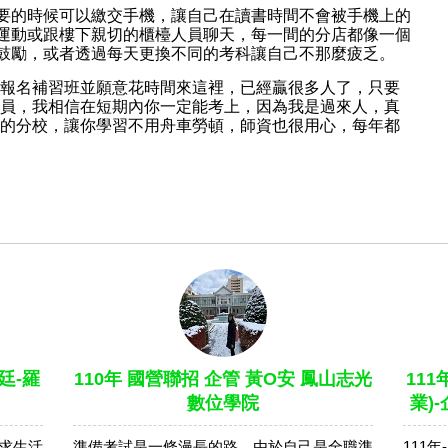
要的時候可以繳交手機，讓自己在讀書時間不會被手機上的
運動或跟樓下親切的櫃檯人員聊天，每一間的分店都像一個
鼓勵，或者透過每天更換不同的考科讓自己不那麼疲乏
。
報名補習班並願意花時間來這裡，已經贏很多人了，只要
員，我相信在短期內你一定能考上，因為我是過來人，真
的分校，讓你學習不用舟車勞頓，師資也很用心，每年都
廷-羅
110年 國營聯招 企管 黃O安 鳳山志光
11
數位學院
業)
求生活
準備考試是一條漫長的路，由於自己是全職準
111