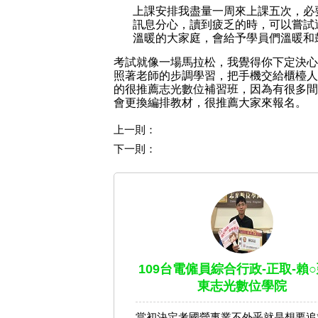
上課安排我盡量一周來上課五次，必
訊息分心，讀到疲乏的時，可以嘗試
溫暖的大家庭，會給予學員們溫暖和
考試就像一場馬拉松，我覺得你下定決心
照著老師的步調學習，把手機交給櫃檯人
的很推薦志光數位補習班，因為有很多間
會更換編排教材，很推薦大家來報名
。
上一則：
下一則：
109台電僱員綜合行政-正取-賴○
東志光數位學院
當初決定考國營事業不外乎就是想要追