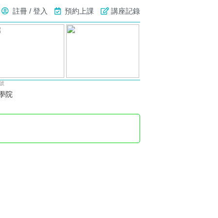
註冊 / 登入
預約上課
講座記錄
號
位學院