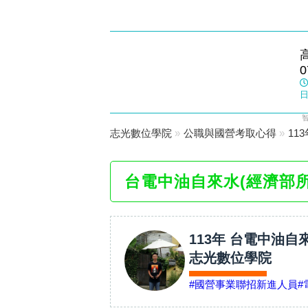
岡山志光
0
數位學院
日
志光數位學院
»
公職與國營考取心得
»
11
台電中油自來水(經濟部
113年 台電中油自
志光數位學院
#國營事業聯招新進人員
#