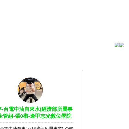
1年-台電中油自來水(經濟部所屬事
-企管組-張0楷-逢甲志光數位學院
年-台電中油自來水(經濟部所屬事業)-企管