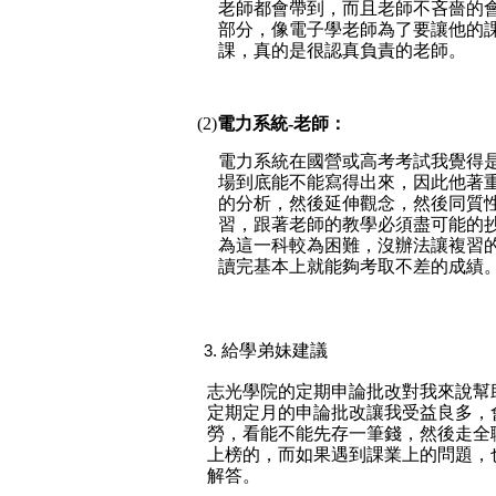
老師都會帶到，而且老師不吝嗇的
部分，像電子學老師為了要讓他的課
課，真的是很認真負責的老師
。
(2)
電力系統-老師：
電力系統在國營或高考考試我覺得
場到底能不能寫得出來，因此他著
的分析，然後延伸觀念，然後同質
習，跟著老師的教學必須盡可能的
為這一科較為困難，沒辦法讓複習
讀完基本上就能夠考取不差的成績
給學弟妹建議
志光學院的定期申論批改對我來說幫
定期定月的申論批改讓我受益良多，
勞，看能不能先存一筆錢，然後走全
上榜的，而如果遇到課業上的問題，
解答。