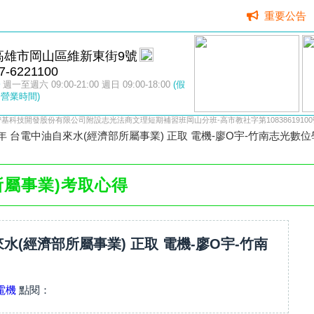
重要公告
高雄市岡山區維新東街9號
7-6221100
週一至週六 09:00-21:00 週日 09:00-18:00
(假
營業時間)
智基科技開發股份有限公司附設志光法商文理短期補習班岡山分班-高市教社字第10838619100
3年 台電中油自來水(經濟部所屬事業) 正取 電機-廖O宇-竹南志光數
所屬事業)考取心得
來水(經濟部所屬事業) 正取 電機-廖O宇-竹南
電機
點閱：