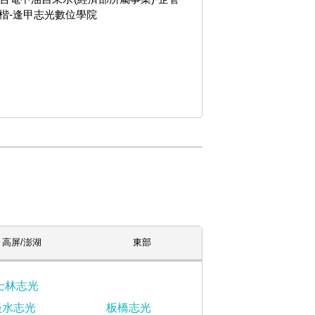
0楷-逢甲志光數位學院
高屏/澎湖
東部
士林志光
淡水志光
板橋志光