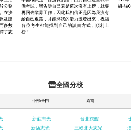
於公務
備考試，我告訴自己若是這次沒有上榜，就要
組-張
。在決
再回去業界工作，因此我相信正是因為我沒有
源及建
給自己退路，才能將我的潛力激發出來，祝福
而多數
各位考生都能找到自己的讀書方式，順利上
擇了志
榜！
全國分校
中部/金門
嘉南
光
新莊志光
台北旗艦
光
新店志光
三峽北大志光