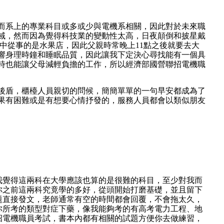
而系上的專業科目或多或少與電機系相關，因此對於未來職
域，然而因為覺得科技業的變動性太高，日夜顛倒和披星戴
中從事的是水果店，因此父親時常晚上11點之後就要去大
響身理時鐘和睡眠品質，因此讓我下定決心尋找能有一個具
時也能讓父母減輕負擔的工作，所以經濟部國營聯招電機職
後盾，櫃檯人員親切的問候，簡簡單單的一句早安都成為了
果有困難或是有想要心情抒發的，服務人員都會以類似朋友
我覺得這兩科在大學應該也算的是很難的科目，至少對我而
你之前這兩科究竟學的多好，從頭開始打磨基礎，並且留下
題直接發文，老師通常有空的時間都會回覆，不會拖太久，
你所考的類型對症下藥，像我能夠考的有高考電力工程、地
招電機職員考試，書本內都有相關的試題方便你去做練習，