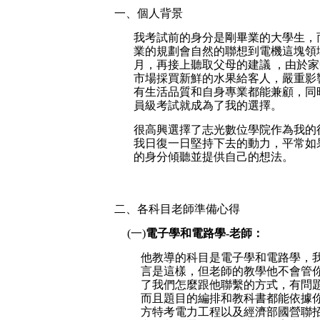
一、個人背景
我考試前的身分是剛畢業的大學生，
業的規劃會自然的聯想到電機這塊領
月，再接上聽取父母的建議 ，由於家
市場採買新鮮的水果給客人，嚴重影
有生活品質和自身專業都能兼顧，同
員級考試就成為了我的選擇
。
很高興選擇了志光數位學院作為我的
我日復一日堅持下去的動力，平常如
的身分傾聽並提供自己的想法。
二、各科目老師準備心得
(一)
電子學和電路學-老師：
他教導的科目是電子學和電路學，
言是這樣，但老師的教學他不會管
了我們怎麼跟他聯繫的方式，有問
而且題目的編排和教科書都能依據
方特考電力工程以及經濟部國營聯