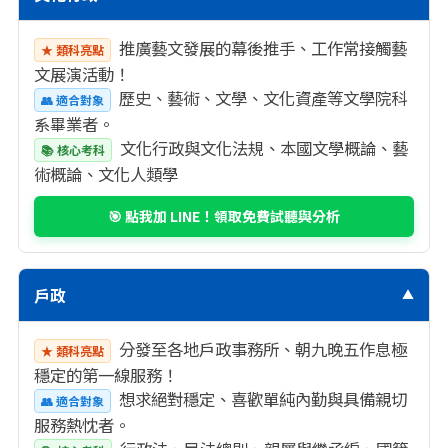
推廣藝文發展的幕後推手、工作常接觸藝
★ 類科亮點
文展演活動！
歷史、藝術、文學、文化資產等文學院科
👥 適合對象
系畢業者。
文化行政與文化法規、本國文學概論、藝
📚 核心考科
術概論、文化人類學
🎯 點我加 LINE！領取免費試聽與分析
戶政
▼
分發至各地戶政事務所、朝九晚五作息極
★ 類科亮點
穩定的第一線服務！
想求絕對穩定、喜歡單純內勤與具備親切
👥 適合對象
服務熱忱者。