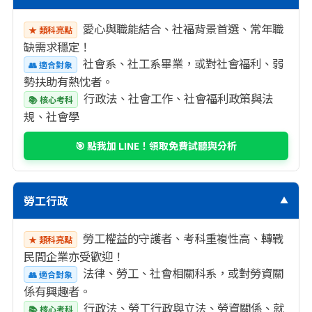
愛心與職能結合、社福背景首選、常年職
★ 類科亮點
缺需求穩定！
社會系、社工系畢業，或對社會福利、弱
👥 適合對象
勢扶助有熱忱者。
行政法、社會工作、社會福利政策與法
📚 核心考科
規、社會學
🎯 點我加 LINE！領取免費試聽與分析
勞工行政
▼
勞工權益的守護者、考科重複性高、轉戰
★ 類科亮點
民間企業亦受歡迎！
法律、勞工、社會相關科系，或對勞資關
👥 適合對象
係有興趣者。
行政法、勞工行政與立法、勞資關係、就
📚 核心考科