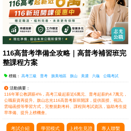
116高普考準備全攻略｜高普考補習班完
整課程方案
標籤：
高考三級
普考
旗美地區
旗山
美濃
六龜
公職考試
活動摘要：
116年軍公教調薪4%，高考三級起薪近6萬元、普考起薪約4.7萬元，
公職薪資再提升。旗山志光116高普考新班開課，提供面授、視訊、
雲端函授等學習方式，完整規劃考科、課程與考試資訊，協助考生提
早準備、提升上榜機會。
考試介紹
學習模式
上榜生見證
專人聯繫