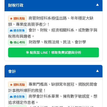
財稅行政
▼
商管財經科系極佳出路、年年穩定大缺
★ 類科亮點
額、專業度高競爭者少！
會計、財稅、經濟相關科系，或對數字與
👥 適合對象
稅務有興趣者。
財政學、稅務法規、民法、會計學
📚 核心考科
🎯 點我加 LINE！領取免費試聽與分析
會計
▼
專業門檻高、缺額常年居冠、擺脫民間會
★ 類科亮點
計事務所爆肝的救星！
商學會計科系畢業、擁有數字敏感度、想
👥 適合對象
追求穩定作息者。