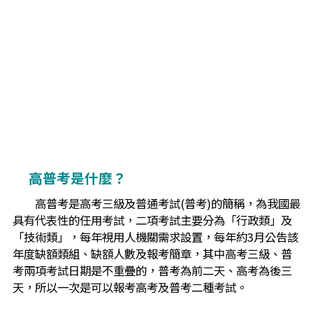
高普考是什麼？
高普考是高考三級及普通考試(普考)的簡稱，為我國最
具有代表性的任用考試，二項考試主要分為「行政類」及
「技術類」，每年視用人機關需求設置，每年約3月公告該
年度缺額類組、缺額人數及報考簡章，其中高考三級、普
考兩項考試日期是不重疊的，普考為前二天、高考為後三
天，所以一次是可以報考高考及普考二種考試。