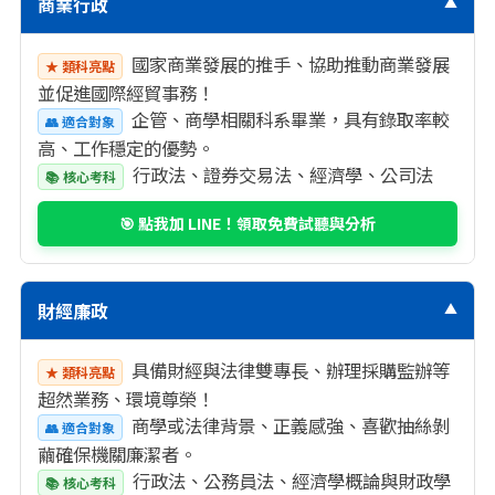
商業行政
▼
國家商業發展的推手、協助推動商業發展
★ 類科亮點
並促進國際經貿事務！
企管、商學相關科系畢業，具有錄取率較
👥 適合對象
高、工作穩定的優勢。
行政法、證券交易法、經濟學、公司法
📚 核心考科
🎯 點我加 LINE！領取免費試聽與分析
財經廉政
▼
具備財經與法律雙專長、辦理採購監辦等
★ 類科亮點
超然業務、環境尊榮！
商學或法律背景、正義感強、喜歡抽絲剝
👥 適合對象
繭確保機關廉潔者。
行政法、公務員法、經濟學概論與財政學
📚 核心考科