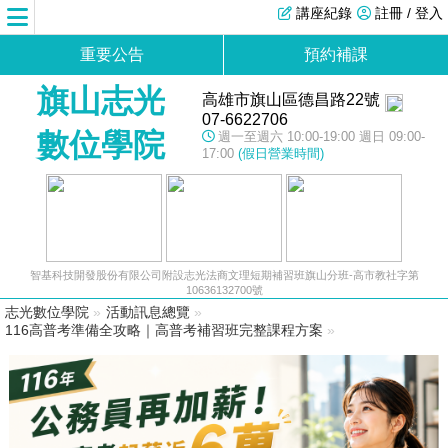
講座紀錄
註冊 / 登入
重要公告
預約補課
旗山志光
高雄市旗山區德昌路22號
07-6622706
數位學院
週一至週六 10:00-19:00 週日 09:00-
17:00
(假日營業時間)
智基科技開發股份有限公司附設志光法商文理短期補習班旗山分班-高市教社字第
10636132700號
志光數位學院
»
活動訊息總覽
»
116高普考準備全攻略｜高普考補習班完整課程方案
»