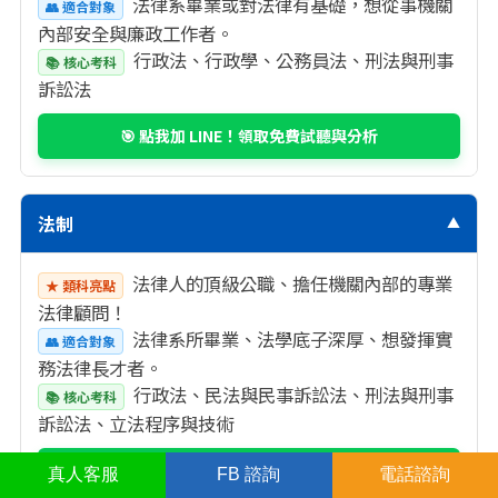
法律系畢業或對法律有基礎，想從事機關
👥 適合對象
內部安全與廉政工作者。
行政法、行政學、公務員法、刑法與刑事
📚 核心考科
訴訟法
🎯 點我加 LINE！領取免費試聽與分析
法制
▼
法律人的頂級公職、擔任機關內部的專業
★ 類科亮點
法律顧問！
法律系所畢業、法學底子深厚、想發揮實
👥 適合對象
務法律長才者。
行政法、民法與民事訴訟法、刑法與刑事
📚 核心考科
訴訟法、立法程序與技術
🎯 點我加 LINE！領取免費試聽與分析
真人
客服
FB
諮詢
電話諮詢