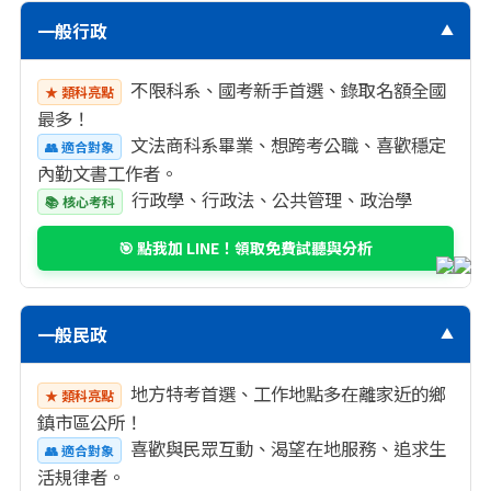
一般行政
▼
不限科系、國考新手首選、錄取名額全國
★ 類科亮點
最多！
文法商科系畢業、想跨考公職、喜歡穩定
👥 適合對象
內勤文書工作者。
行政學、行政法、公共管理、政治學
📚 核心考科
🎯 點我加 LINE！領取免費試聽與分析
一般民政
▼
地方特考首選、工作地點多在離家近的鄉
★ 類科亮點
鎮市區公所！
喜歡與民眾互動、渴望在地服務、追求生
👥 適合對象
活規律者。