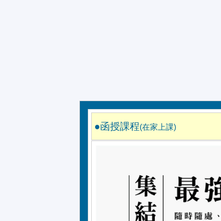
●
函授課程
(在家上課)