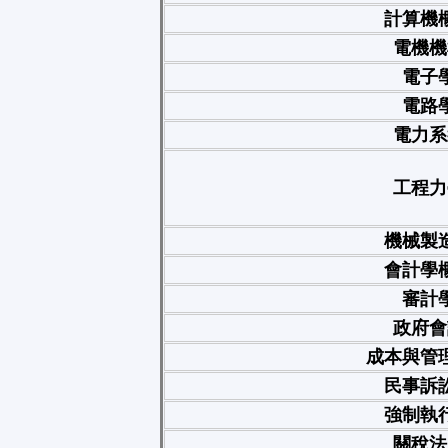
計算機
電機機
電子
電路
電力系
工程力
機械製
會計學
審計
政府會
成本與管
民事訴
強制執
關稅法