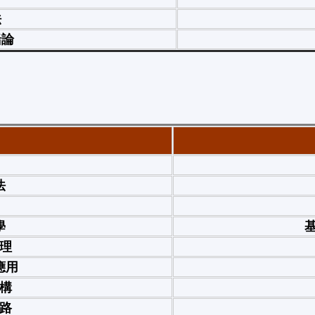
法
緒論
法
學
基
理
應用
構
路