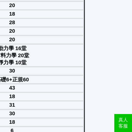
20
18
28
20
20
動力學 16堂
料力學 20堂
靜力學 10堂
30
礎6+正規60
43
18
31
30
真人
18
客服
6