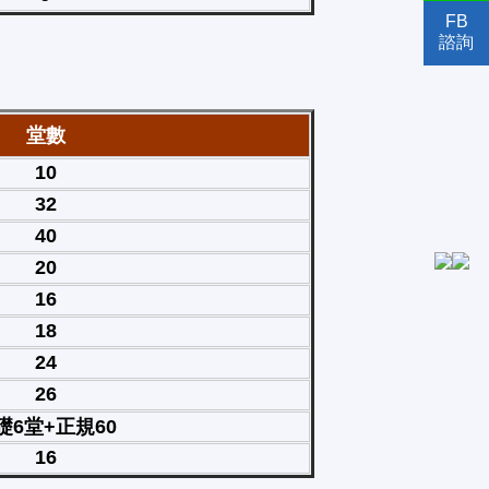
FB
諮詢
堂數
10
32
40
20
16
18
24
26
礎6堂+正規60
16