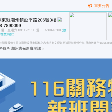
重要公告
屏東縣潮州鎮延平路206號3樓
8-7890099
週一至週六 09:00-21:00 週日 09:00-18:00
(假
營業時間)
技開發股份有限公司附設屏東縣私立志光法商文理短期補習班潮州分班-屏府教終字第10628987
關務特考 潮州志光新班開課
»