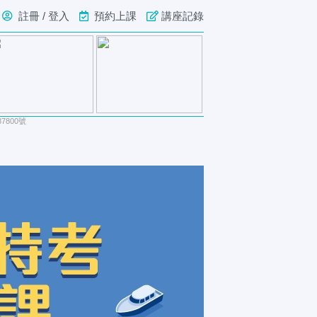
註冊 / 登入
預約上課
講座記錄
800號