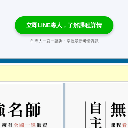
立即LINE專人，了解課程詳情
※ 專人一對一諮詢・掌握最新考情資訊