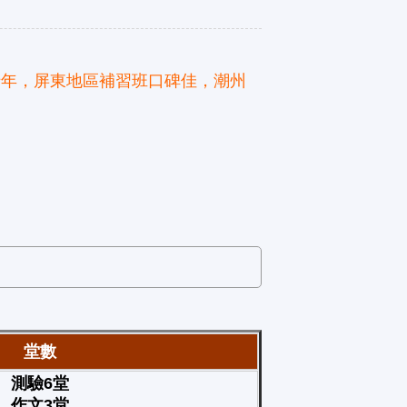
十年，屏東地區補習班口碑佳，潮州
堂數
測驗6堂
作文3堂