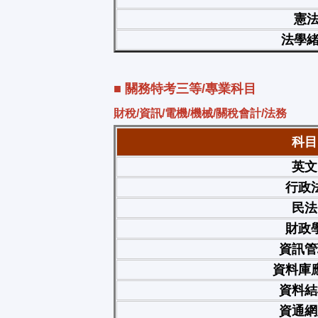
憲
法學
■ 關務特考三等/專業科目
財稅/資訊/電機/機械/關稅會計/法務
科目
英文
行政
民法
財政
資訊管
資料庫
資料結
資通網