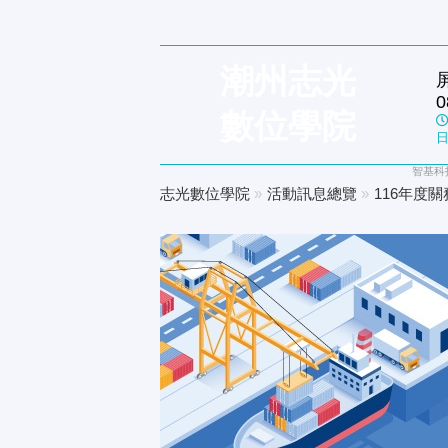
潮州志光
0
數位學院
日
智基科
志光數位學院
»
活動訊息總覽
»
116年度