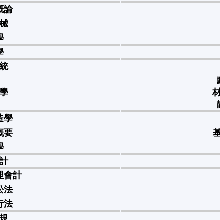
概論
械
學
學
統
學
材
造學
概要
基
學
計
理會計
訟法
行法
規