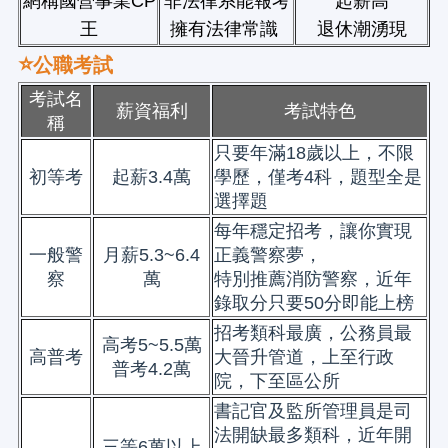
網稱國營事業CP
非法律系能報考
起薪高
王
擁有法律常識
退休潮湧現
⭐
公職考試
考試名
薪資福利
考試特色
稱
只要年滿18歲以上，不限
初等考
起薪3.4萬
學歷，僅考4科，題型全是
選擇題
每年穩定招考，讓你實現
一般警
月薪5.3~6.4
正義警察夢，
察
萬
特別推薦消防警察，近年
錄取分只要50分即能上榜
招考類科最廣，公務員最
高考5~5.5萬
高普考
大晉升管道，上至行政
普考4.2萬
院，下至區公所
書記官及監所管理員是司
法開缺最多類科，近年開
三等6萬以上