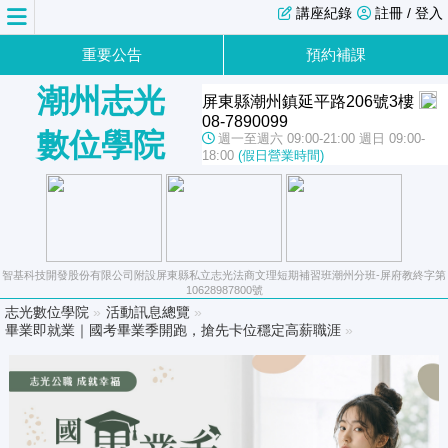
講座紀錄
註冊 / 登入
重要公告
預約補課
潮州志光
屏東縣潮州鎮延平路206號3樓
08-7890099
數位學院
週一至週六 09:00-21:00 週日 09:00-
18:00
(假日營業時間)
智基科技開發股份有限公司附設屏東縣私立志光法商文理短期補習班潮州分班-屏府教終字第
10628987800號
志光數位學院
»
活動訊息總覽
»
畢業即就業｜國考畢業季開跑，搶先卡位穩定高薪職涯
»