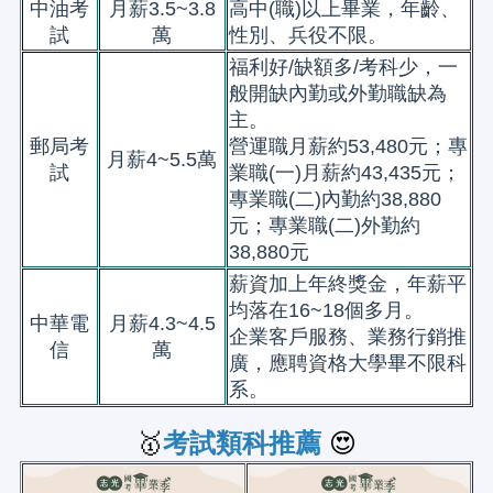
中油考
月薪3.5~3.8
高中(職)以上畢業，年齡、
試
萬
性別、兵役不限。
福利好/缺額多/考科少，一
般開缺內勤或外勤職缺為
主。
郵局考
營運職月薪約53,480元；專
月薪4~5.5萬
試
業職(一)月薪約43,435元；
專業職(二)內勤約38,880
元；專業職(二)外勤約
38,880元
薪資加上年終獎金，年薪平
均落在16~18個多月。
中華電
月薪4.3~4.5
企業客戶服務、業務行銷推
信
萬
廣，應聘資格大學畢不限科
系。
🥇
考試類科推薦
😍