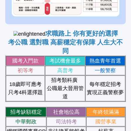
求職路上 你有更好的選擇
考公職 選對職 高薪穩定有保障 人生大不
同
國考入門款
考試機會最多
熱血青年首選
初等考
高普考
一般警察
招考類科廣
18歲即可應考
每年穩定招考
公職最大晉用管
只考4科選擇題
實現正義警察夢
道
招考缺額穩定
社會地位高
年終領滿滿
中華郵政
司法特考
國營事業