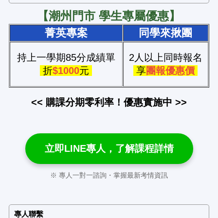
【潮州門市 學生專屬優惠】
菁英專案
同學來揪團
持上一學期85分成績單
2人以上同時報名
折
$1000
元
享
團報優惠價
<< 購課分期零利率！優惠實施中 >>
立即LINE專人，了解課程詳情
※ 專人一對一諮詢・掌握最新考情資訊
專人聯繫