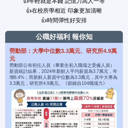
👍年輕就是本錢 記憶力高人一等
👍在校所學相近 印象更加清晰
👍時間彈性好安排
公職好福利 報你知
勞動部：大學中位數3.3萬元、研究所4.9萬
元
勞動部公布初任人員（畢業生初入職場之受僱人員）
薪資統計結果，2024年新鮮人平均薪資為3.7萬元，年
增6.4%；而新鮮人薪資中位數為3.3萬元，其中大專為
3.3萬元，研究所4.9萬元。
《節錄自104職場力》