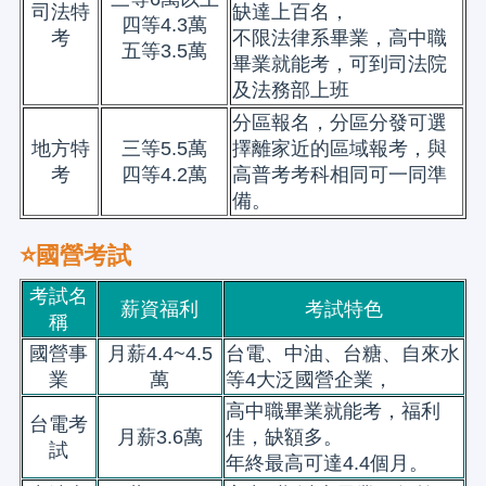
司法特
缺達上百名，
四等4.3萬
考
不限法律系畢業，高中職
五等3.5萬
畢業就能考，可到司法院
及法務部上班
分區報名，分區分發可選
地方特
三等5.5萬
擇離家近的區域報考，與
考
四等4.2萬
高普考考科相同可一同準
備。
⭐國營考試
考試名
薪資福利
考試特色
稱
國營事
月薪4.4~4.5
台電、中油、台糖、自來水
業
萬
等4大泛國營企業，
高中職畢業就能考，福利
台電考
月薪3.6萬
佳，缺額多。
試
年終最高可達4.4個月。