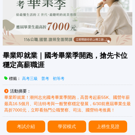
畢業即就業｜國考畢業季開跑，搶先卡位
穩定高薪職涯
標籤：
高考三級
普考
初等考
活動摘要：
畢業即就業！潮州志光國考畢業季開跑，高普考起薪55K、國營年薪
最高16.5個月、司法特考與一般警察穩定發展，6/30前應屆畢業生最
高折7000元，立即看熱門公職警察、司法、國營特考推薦！
考試介紹
學習模式
上榜生見證