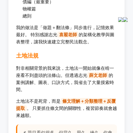
債編（最重要）
物權篇
總則
我的做法是「做題＋翻法條」同步進行，記憶效果
最好。 特別感謝志光
袁翟老師
的架構化教學與圖
表整理，讓我快速建立完整民法觀念。
土地法規
對非相關背景的我來說，土地法一開始就像在啃一
座看不到盡頭的法條山。但透過志光
薛文老師
的
案例講解、圖表、口訣方式，我省去了大量摸索時
間。
土地法不是死背，而是
條文理解＋分類整理＋反覆
提取
。 只要抓住條文間的關聯性，複習節奏就會越
來越順。
📌 題目看似很多，但背久、用久、練久，你會