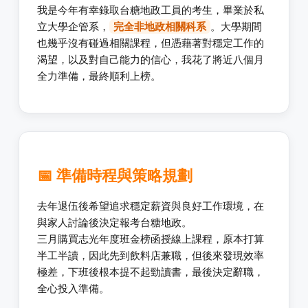
我是今年有幸錄取台糖地政工員的考生，畢業於私
立大學企管系，
完全非地政相關科系
。大學期間
也幾乎沒有碰過相關課程，但憑藉著對穩定工作的
渴望，以及對自己能力的信心，我花了將近八個月
全力準備，最終順利上榜。
📅 準備時程與策略規劃
去年退伍後希望追求穩定薪資與良好工作環境，在
與家人討論後決定報考台糖地政。
三月購買志光年度班金榜函授線上課程，原本打算
半工半讀，因此先到飲料店兼職，但後來發現效率
極差，下班後根本提不起勁讀書，最後決定辭職，
全心投入準備。