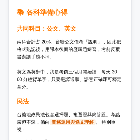
📚 各科準備心得
共同科目：公文、英文
兩科合計占 20%。台糖公文僅考「說明」，因此把
格式熟記後，用課本後面的歷屆題練習，考前反覆
書寫讓手感不掉。
英文為英翻中，我是考前三個月開始讀，每天 30–
60 分鐘背單字，只要翻譯通順、語意正確即可穩定
拿分。
民法
台糖地政民法包含選擇題、複選題與簡答題。考點
廣但不深，偏向
實務運用與條文理解
。 特別重
視：