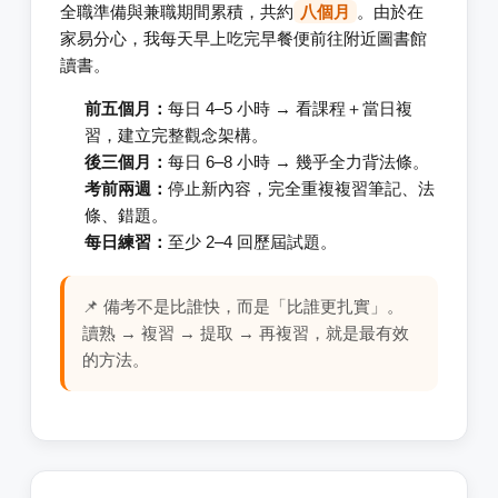
全職準備與兼職期間累積，共約
八個月
。由於在
家易分心，我每天早上吃完早餐便前往附近圖書館
讀書。
前五個月：
每日 4–5 小時 → 看課程＋當日複
習，建立完整觀念架構。
後三個月：
每日 6–8 小時 → 幾乎全力背法條。
考前兩週：
停止新內容，完全重複複習筆記、法
條、錯題。
每日練習：
至少 2–4 回歷屆試題。
📌 備考不是比誰快，而是「比誰更扎實」。
讀熟 → 複習 → 提取 → 再複習，就是最有效
的方法。