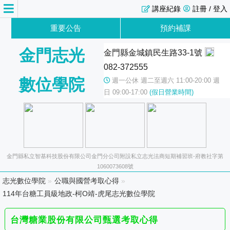
講座紀錄
註冊 / 登入
重要公告
預約補課
金門志光
金門縣金城鎮民生路33-1號
082-372555
數位學院
週一公休 週二至週六 11:00-20:00 週
日 09:00-17:00
(假日營業時間)
金門縣私立智基科技股份有限公司金門分公司附設私立志光法商短期補習班-府教社字第
1060073608號
志光數位學院
»
公職與國營考取心得
»
114年台糖工員級地政-柯O靖-虎尾志光數位學院
台灣糖業股份有限公司甄選考取心得