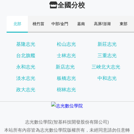
全國分校
北部
桃竹苗
中部/金門
嘉南
高屏/澎湖
東部
基隆志光
松山志光
新莊志光
台北旗艦
士林志光
三重志光
永和志光
新店志光
三峽北大志光
淡水志光
板橋志光
中和志光
政大志光
樹林志光
志光數位學院(智基科技開發股份有限公司)
本站所有內容皆為志光數位學院版權所有，未經同意請勿任意轉