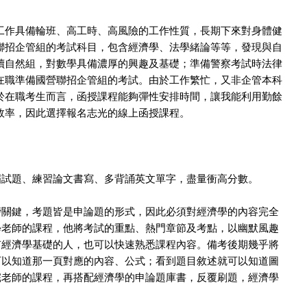
工作具備輪班、高工時、高風險的工作性質，長期下來對身體健
聯招企管組的考試科目，包含經濟學、法學緒論等等，發現與自
讀自然組，對數學具備濃厚的興趣及基礎；準備警察考試時法律
在職準備國營聯招企管組的考試。由於工作繁忙，又非企管本科
於在職考生而言，函授課程能夠彈性安排時間，讓我能利用勤餘
效率，因此選擇報名志光的線上函授課程。
屆試題、練習論文書寫、多背誦英文單字，盡量衝高分數。
榜關鍵，考題皆是申論題的形式，因此必須對經濟學的內容完全
學老師的課程，他將考試的重點、熱門章節及考點，以幽默風趣
有經濟學基礎的人，也可以快速熟悉課程內容。備考後期幾乎將
可以知道那一頁對應的內容、公式；看到題目敘述就可以知道圖
完老師的課程，再搭配經濟學的申論題庫書，反覆刷題，經濟學