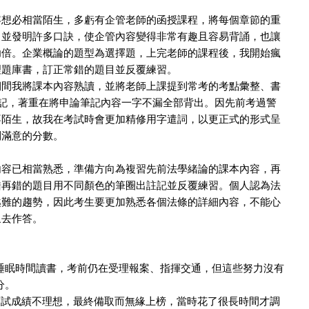
容想必相當陌生，多虧有企管老師的函授課程，將每個章節的重
，並發明許多口訣，使企管內容變得非常有趣且容易背誦，也讓
功倍。企業概論的題型為選擇題，上完老師的課程後，我開始瘋
理題庫書，訂正常錯的題目並反覆練習。
期間我將課本內容熟讀，並將老師上課提到常考的考點彙整、書
筆記，著重在將申論筆記內容一字不漏全部背出。因先前考過警
不陌生，故我在考試時會更加精修用字遣詞，以更正式的形式呈
到滿意的分數。
內容已相當熟悉，準備方向為複習先前法學緒論的課本內容，再
錯再錯的題目用不同顏色的筆圈出註記並反覆練習。個人認為法
越難的趨勢，因此考生要更加熟悉各個法條的詳細內容，不能心
象去作答。
睡眠時間讀書，考前仍在受理報案、指揮交通，但這些努力沒有
分。
面試成績不理想，最終備取而無緣上榜，當時花了很長時間才調