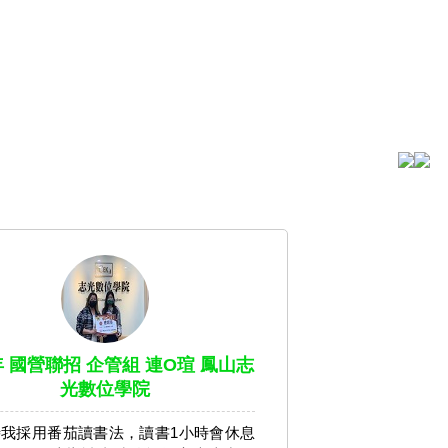
年 國營聯招 企管組 連O瑄 鳳山志
光數位學院
我採用番茄讀書法，讀書1小時會休息