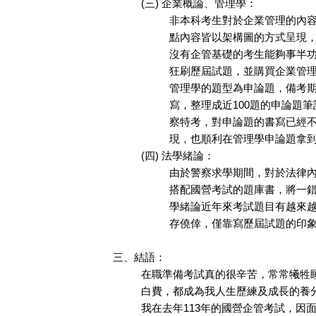
(三) 企業概論、管理學：
非本科考生對於企業管理的內
點內容皆以架構圖的方式呈現
沒有企管基礎的考生能夠事半
狂刷歷屆試題，並購買企業管
管理學的題型為申論題，備考
寫，整理成近100題的申論題
察特考，對申論題的書寫已經
現，也順利在管理學申論題拿
(四) 法學緒論：
由於警察求學期間，對於法律
搭配國營考試的題庫書，將一
學緒論近年來考試題目有越來
存僥倖，僅靠寫歷屆試題的印
三、結語：
在職準備考試真的很辛苦，常常犧牲
白費，都成為我人生歷練及成長的養
我在去年113年的國營企管考試，因