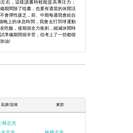
鐘左右，這樣讀書時較能提高專注力；
備期間除了唸書，也要有適當的休閒活
不會彈性疲乏，前、中期每週我會給自
3個晚上的休息時間，我會去打羽球運動
友吃飯，後期就全力衝刺，縮減休閒時
試準備期間很辛苦，但考上了一切都很
加油!
高屏/澎湖
東部
士林志光
淡水志光
板橋志光