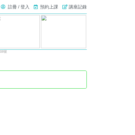
註冊 / 登入
預約上課
講座記錄
08號