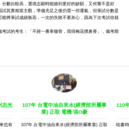
，分數比較高，選填志願時能搶到更好的缺額，又何嘗不是好
面試其實相當主觀，準備充足之後仍需一些運氣，但筆試分數是
可能將筆試成績衝高，一次的失敗不要灰心，因為下次考試你就
備考試的考生：「不經一番寒徹骨，焉得梅花撲鼻香」，備考期
。
潮州志光
107年 台電中油自來水(經濟部所屬事
110
業) 正取 電機 張O豪
來也有
107年 台電中油自來水(經濟部所屬事業) 正取
唸書時