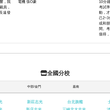
響，我
電機 張O豪
10分
裁員，
考試準
長遠發
動，才
己2~
或和朋
間。考
值得，
全國分校
中部/金門
嘉南
光
新莊志光
台北旗艦
光
新店志光
三峽北大志光