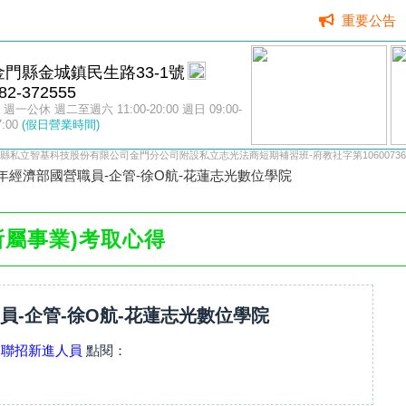
重要公告
金門縣金城鎮民生路33-1號
82-372555
週一公休 週二至週六 11:00-20:00 週日 09:00-
7:00
(假日營業時間)
縣私立智基科技股份有限公司金門分公司附設私立志光法商短期補習班-府教社字第10600736
4年經濟部國營職員-企管-徐O航-花蓮志光數位學院
所屬事業)考取心得
職員-企管-徐O航-花蓮志光數位學院
業聯招新進人員
點閱：