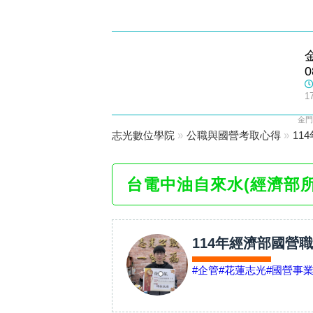
金門志光
0
數位學院
1
金門
志光數位學院
»
公職與國營考取心得
»
11
台電中油自來水(經濟部
114年經濟部國營
#企管
#花蓮志光
#國營事