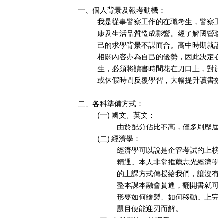
一、個人背景及報考動機：
我是從事警察工作的在職考生，警察
康及生活品質造成影響。經了解國營
己的求學背景不謀而合。高中時期就
相關內容亦為自己的優勢，因此決定
生，必須將讀書時間花在刀口上，對
或休假時間反覆學習，大幅提升讀書
二、各科準備方式：
(一) 國文、英文：
由於配分佔比不高，僅多刷歷
(二) 經濟學：
經濟學可以說是企管考試的上
精通。本人非常推薦志光經濟
的上課方式傳授給我們，讓沒
整本課本融會貫通，翻開書就
形要如何繪製、如何移動。上
題目便能迎刃而解。