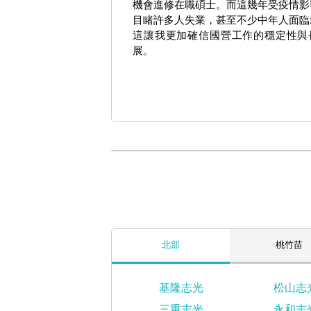
機會進修在職碩士。而這幾年受疫情影
目睹許多人失業，甚至不少中年人面臨
這讓我更加確信國營工作的穩定性與
展。
北部
桃竹苗
基隆志光
松山志
三重志光
永和志