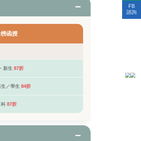
FB
諮詢
金榜函授
・新生
87折
舊生／學生
84折
單科
87折