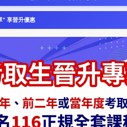
單"
享晉升優惠