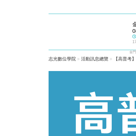
金門志光
0
數位學院
1
金門
志光數位學院
»
活動訊息總覽
»
【高普考】