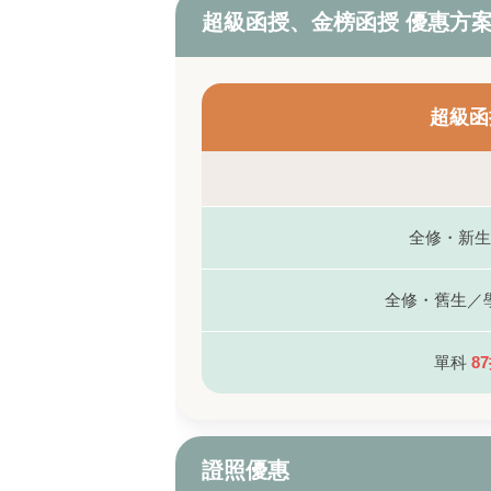
超級函授、金榜函授 優惠方
超級函
全修・新
全修・舊生／
單科
8
證照優惠