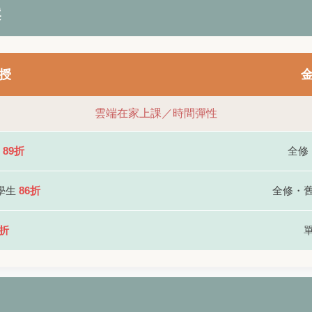
案
授
雲端在家上課／時間彈性
生
89折
全修
學生
86折
全修・
7折