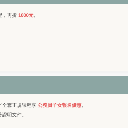
程，再折
1000元
。
／全套正規課程享
公務員子女報名優惠
。
分證明文件。