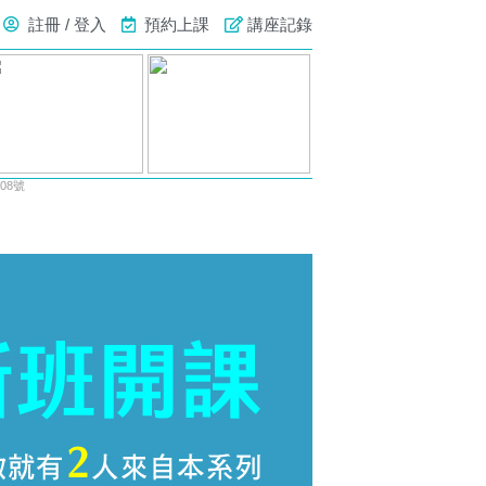
註冊 / 登入
預約上課
講座記錄
08號