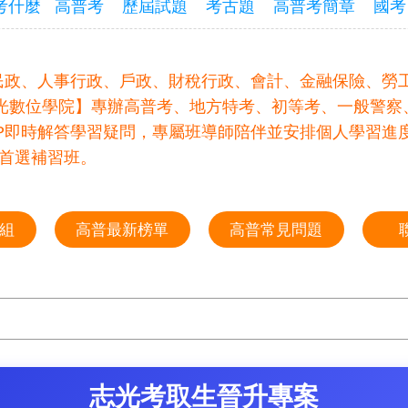
考什麼
高普考
歷屆試題
考古題
高普考簡章
國考
民政、人事行政、戶政、財稅行政、會計、金融保險、勞
志光數位學院】專辦高普考、地方特考、初等考、一般警察
P即時解答學習疑問，專屬班導師陪伴並安排個人學習進
首選補習班。
組
高普最新榜單
高普常見問題
志光考取生晉升專案