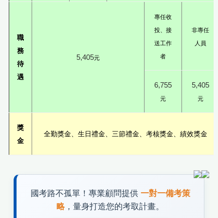
專任收
投、接
非專任
職
送工作
人員
務
5,405
者
元
待
遇
6,755
5,405
元
元
獎
全勤獎金、生日禮金、三節禮金、考核獎金、績效獎金
金
國考路不孤單！專業顧問提供
一對一備考策
略
，量身打造您的考取計畫。