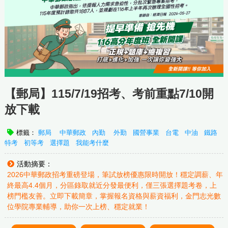
【郵局】115/7/19招考、考前重點7/10開
放下載
標籤：
郵局
中華郵政
內勤
外勤
國營事業
台電
中油
鐵路
特考
初等考
選擇題
我能考什麼
活動摘要：
2026中華郵政招考重磅登場，筆試放榜優惠限時開放！穩定調薪、年
終最高4.4個月，分區錄取就近分發最便利，僅三張選擇題考卷，上
榜門檻友善。立即下載簡章，掌握報名資格與薪資福利，金門志光數
位學院專業輔導，助你一次上榜、穩定就業！