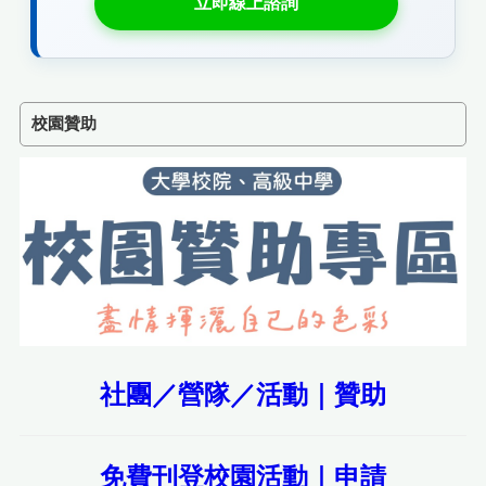
立即線上諮詢
校園贊助
社團／營隊／活動｜贊助
免費刊登校園活動｜申請