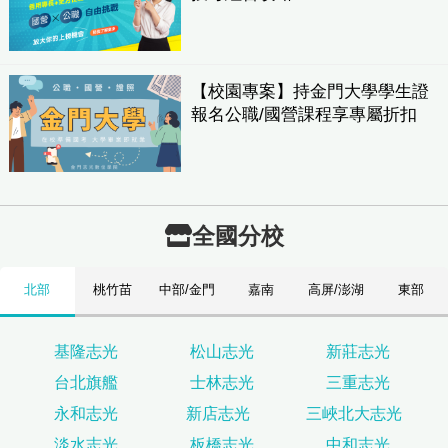
【校園專案】持金門大學學生證
報名公職/國營課程享專屬折扣
全國分校
北部
桃竹苗
中部/金門
嘉南
高屏/澎湖
東部
基隆志光
松山志光
新莊志光
台北旗艦
士林志光
三重志光
永和志光
新店志光
三峽北大志光
淡水志光
板橋志光
中和志光