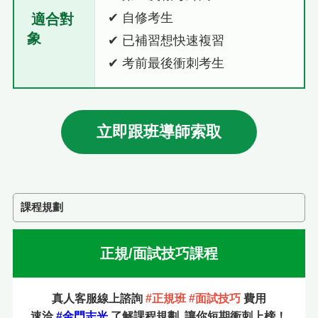
✔ 自修考生
適合對
象
✔ 已補習想快速複習
✔ 考前最後衝刺考生
立即跟班導師索取
課程規劃
正規/面試技巧課程
真人客服線上諮詢
#正規班 #面試技巧
費用
速洽
#金門志光
了解課程規劃
讓你短期衝刺上榜！