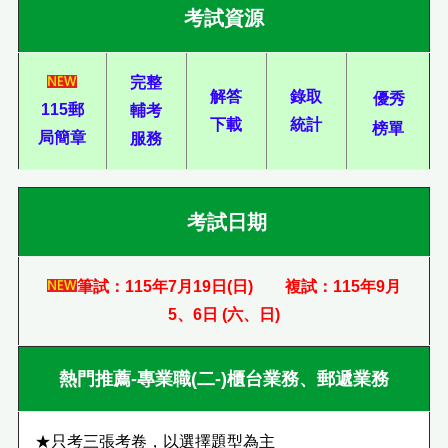
考試資源
完整
解答
錄取
優秀
115郵
輔考
下載
統計
榜單
局簡章
服務
考試日期
筆試：115年7月19日(日) 複試：115年9月
5、6日 (六、日)
熱門推薦-專業職(二-)櫃台業務、郵遞業務
★只考三張考卷，以選擇題型為主