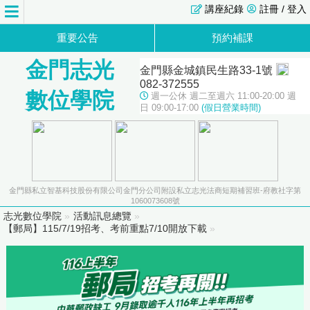
講座紀錄
註冊 / 登入
重要公告
預約補課
金門志光
金門縣金城鎮民生路33-1號
082-372555
數位學院
週一公休 週二至週六 11:00-20:00 週
日 09:00-17:00
(假日營業時間)
金門縣私立智基科技股份有限公司金門分公司附設私立志光法商短期補習班-府教社字第
1060073608號
志光數位學院
»
活動訊息總覽
»
【郵局】115/7/19招考、考前重點7/10開放下載
»