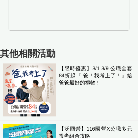
其他相關活動
【限時優惠】8/1-8/9 公職全套
84折起『 爸 ! 我考上了 ! 』給
爸爸最好的禮物 !
【泛國營】116國營X公職多元
投考組合攻略