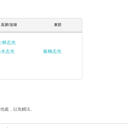
高屏/澎湖
東部
士林志光
淡水志光
板橋志光
登他處，以免觸法。