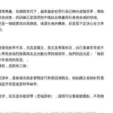
濃厚興趣。在網路世代下，越來越多犯罪行為已轉向虛擬世界，傳統
科技偵查」的訓練正是我理想中能結合興趣與社會使命感的領域。
更是一個能實現自我價值、保護社會的機會。於是我下定決心全力準
別。
就發現效率不高，尤其是國文、英文及專業科目，自己看書常常抓不
上學長姐強烈推薦我去志光數位學院補習班，他們的說法是：「補習
非常值得的投資。」
課程，原因有三個：
於課本，還會補充很多實戰技巧和易混淆觀念。例如國文老師針對選
幅提升答題速度和準確率。
需求，並且提供複習帶（雲端課程），讓我可以重複聽重點，不用擔