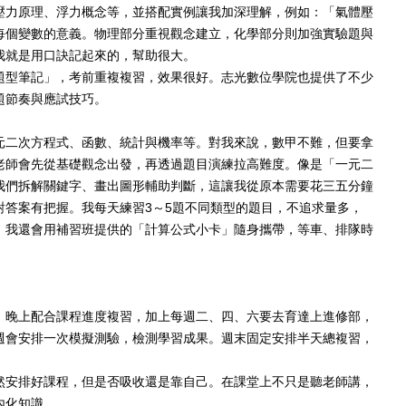
壓力原理、浮力概念等，並搭配實例讓我加深理解，例如：「氣體壓
每個變數的意義。物理部分重視觀念建立，化學部分則加強實驗題與
我就是用口訣記起來的，幫助很大。
題型筆記」，考前重複複習，效果很好。志光數位學院也提供了不少
題節奏與應試技巧。
元二次方程式、函數、統計與機率等。對我來說，數甲不難，但要拿
老師會先從基礎觀念出發，再透過題目演練拉高難度。像是「一元二
我們拆解關鍵字、畫出圖形輔助判斷，這讓我從原本需要花三五分鐘
對答案有把握。我每天練習3～5題不同類型的題目，不追求量多，
，我還會用補習班提供的「計算公式小卡」隨身攜帶，等車、排隊時
，晚上配合課程進度複習，加上每週二、四、六要去育達上進修部，
週會安排一次模擬測驗，檢測學習成果。週末固定安排半天總複習，
然安排好課程，但是否吸收還是靠自己。在課堂上不只是聽老師講，
內化知識。