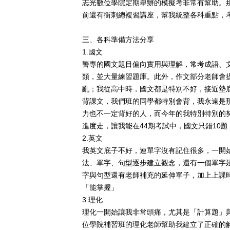
志光數位學院定期舉辦的模擬考非常有幫助。
前還有衝刺總複習講座，幫我統整各科重點，
三、各科準備方法分享
1.
國文
警專的國文題目偏向實用與理解，常考成語、
類，並大量練習題庫。
此外，作文部分老師會
亂；我從高中時，國文都是特別不好，接近墊
背課文
，我們班的同學都特別會背，我永遠是
力也不一定背好的人，而今年的我特別特別的
進度走，讓我能在44期考試中，國文只錯10題，
2.
英文
我英文底子不好，連單字沒有記住很多，一開
法、單字、句型逐步建立觀念，還有一個單字
字與句型還有老師補充的延伸單子，加上上課
「能掌握」
3.
理化
理化一開始讓我非常頭痛，尤其是「計算題」
位學院補習班的理化老師幫助我建立了正確的