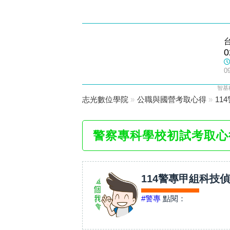
松山志光
0
數位學院
0
智基
志光數位學院
»
公職與國營考取心得
»
11
警察專科學校初試考取心
114警專甲組科技
#警專
點閱：