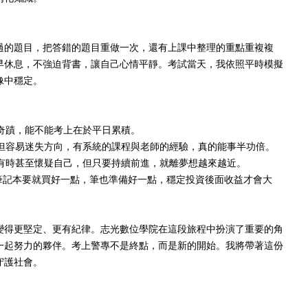
過的題目，把答錯的題目重做一次，還有上課中整理的重點重複複
早休息，不強迫背書，讓自己心情平靜。考試當天，我依照平時模擬
像中穩定。
奇蹟，能不能考上在於平日累積。
但容易迷失方向，有系統的課程與老師的經驗，真的能事半功倍。
有時甚至懷疑自己，但只要持續前進，就離夢想越來越近。
筆記本要就買好一點，筆也準備好一點，穩定投資後面收益才會大
變得更堅定、更有紀律。志光數位學院在這段旅程中扮演了重要的角
一起努力的夥伴。考上警專不是終點，而是新的開始。我將帶著這份
守護社會。