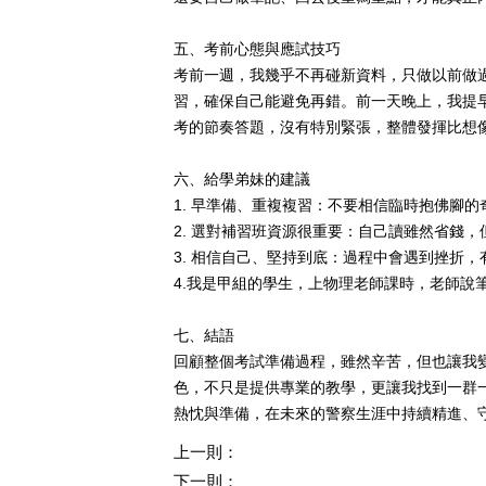
五、考前心態與應試技巧
考前一週，我幾乎不再碰新資料，只做以前做
習，確保自己能避免再錯。前一天晚上，我提
考的節奏答題，沒有特別緊張，整體發揮比想
六、給學弟妹的建議
1.
早準備、重複複習：不要相信臨時抱佛腳的
2.
選對補習班資源很重要：自己讀雖然省錢，
3.
相信自己、堅持到底：過程中會遇到挫折，
4.
我是甲組的學生，上物理老師課時，老師說
七、結語
回顧整個考試準備過程，雖然辛苦，但也讓我
色，不只是提供專業的教學，更讓我找到一群
熱忱與準備，在未來的警察生涯中持續精進、
上一則：
下一則：