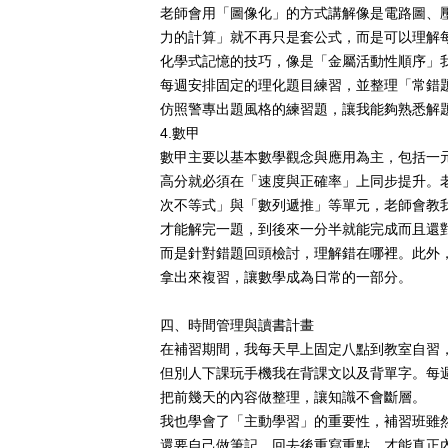
老師會用「圖像化」的方式講解像是電路圖、
力的計算」就不再只是套公式，而是可以理解
化學式記憶的技巧，像是「金屬活動性順序」
每週安排固定的理化題目練習，並整理「常錯
仿照警專出題風格的練習題，讓我能夠熟悉解
4.
數甲
數甲主要以基本數學觀念與應用為主，包括一
高分就必須在「速度與正確率」上同步提升。
次不等式」與「數列遞推」等單元，老師會教
才能解完一題，到後來一分半就能完成而且還
而是針對錯題回頭檢討，理解錯在哪裡。此外
拿出來複習，讓數學成為日常的一部分。
四、時間管理與讀書計畫
在補習期間，我每天早上固定八點到教室自習
但別人下課玩手機我在背課文以及背單字。每
把前幾天的內容做整理，讓知識不會斷層。
我也學會了「主動學習」的重要性，補習班雖
還要自己做筆記、回去後重寫重點，才能真正