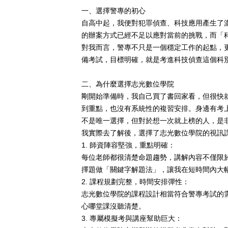
一、選擇警專的初心
自高中起，我便對犯罪偵查、科技應用產生了
的辦案方式已經不足以應對當前的挑戰，而「
對我而言，警專不只是一個穩定工作的起點，
備考試，目標明確，就是考進科技偵查這個科
二、為什麼選擇志光數位學院
剛開始準備時，我自己買了書回家看，但很快
到重點，也沒有系統性的複習安排。身邊有考
不是唯一選擇，但對於想一次就上榜的人，是
我實際去了解後，選擇了志光數位學院的視訊
1.
師資陣容堅強，重點明確：
每位老師都很清楚命題趨勢，講解內容不僅限
擇題做「關鍵字解題法」，讓我在短時間內大
2.
課程規劃完整，時間安排彈性：
志光數位學院的課程設計相當符合警專考試的
心哪堂課沒聽清楚。
3.
專屬模擬考與講座幫助巨大：