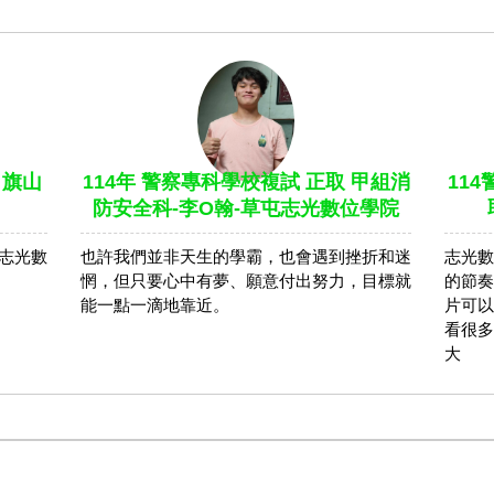
 旗山
114年 警察專科學校複試 正取 甲組消
11
防安全科-李O翰-草屯志光數位學院
山志光數
也許我們並非天生的學霸，也會遇到挫折和迷
志光數
惘，但只要心中有夢、願意付出努力，目標就
的節奏
能一點一滴地靠近。
片可以
看很多
大