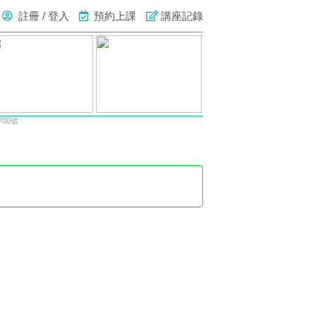
註冊 / 登入
預約上課
講座記錄
00號