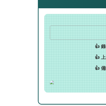
👍
👍
👍