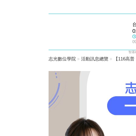
松山志光
0
數位學院
0
智基
志光數位學院
»
活動訊息總覽
»
【116高