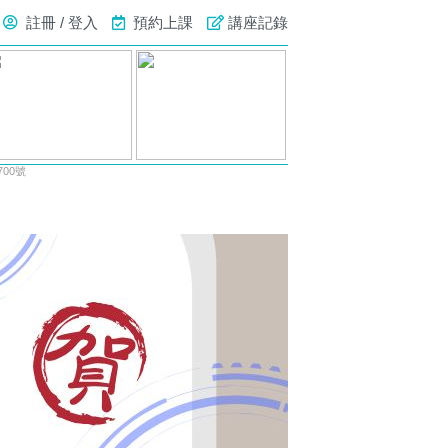
註冊 / 登入
預約上課
講座記錄
00號