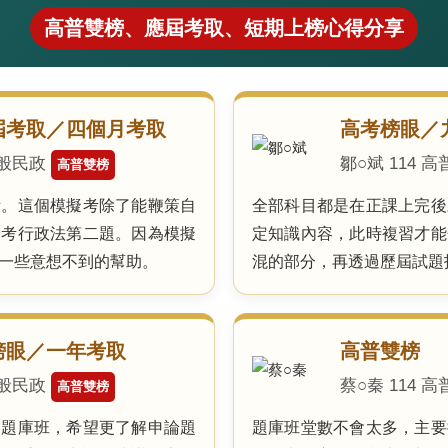
高普雙榜、應屆考取、短期上榜心得分享
屆考取／四個月考取
高考榜眼／
一般民政
鄒○斌 114
高普雙榜
考。這個模擬考除了能鞭策自
全部科目都是在正課上完後
高考行政法第二題。因為模擬
定知識內容，此時複習才能
一些意想不到的幫助。
混的部分，再透過歷屆試題
榜眼／一年考取
高普雙榜
一般民政
蔡○秦 114 
高普雙榜
名題庫班，希望更了解申論題
題庫班堂數不會太多，主要