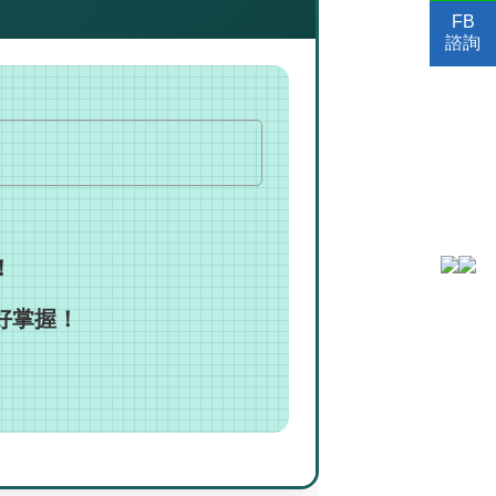
FB
諮詢
！
好掌握！