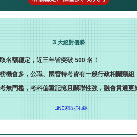
3
大絕對優勢
 錄取名額穩定，近三年皆突破 500 名！
 上榜機會多，公職、國營特考皆有一般行政相關類組
 備考無門檻，考科偏重記憶且關聯性強，融會貫通更