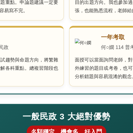
論題重點。申論題建議一定要
目的出題方向。我也參加過
容易寫不完。
張，也能熟悉流程，老師給
一年考取
般民政
何○嫻 114 
考試趨勢與命題方向，將繁雜
面授可以當面詢問老師，對
理解各科重點。總複習階段也
外練習的題目或考卷，也可
分析錯題與容易混淆的觀念
一般民政 3 大絕對優勢
名額穩定、機會多、好入門