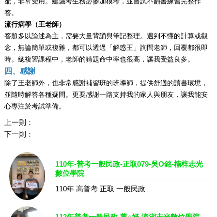
配，非常受用。建議考生務必參加模考，並嘗試不翻書練習完整作
答。
流行病學（
王
老師）
答題多以論述為主，需要大量背誦與筆記整理。遇到不懂的計算或觀
念，無論簡單或複雜，都可以透過「解惑王」詢問老師，回覆都很即
時。總複習課程中，老師的猜題命中率也很高，讓我受益良多。
四、感謝
除了
王
老師外，也非常感謝補習班的班導師，提供舒適的讀書環境，
並隨時解答各種疑問。更要感謝一路支持我的家人與朋友，讓我能安
心專注於考試準備。
上一則：
下一則：
110年-普考一般民政-正取079-吳O銘-楠梓志光
數位學院
110年 高普考 正取 一般民政
112年普考一般民政-董○妍-澎湖志光數位學院