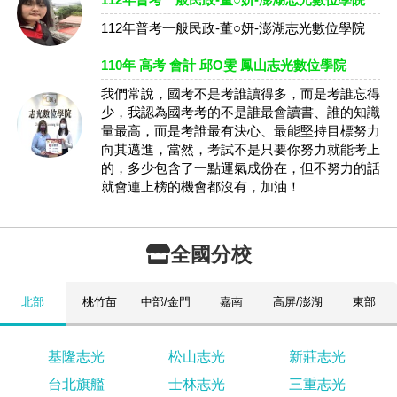
112年普考一般民政-董○妍-澎湖志光數位學院
110年 高考 會計 邱O雯 鳳山志光數位學院
我們常說，國考不是考誰讀得多，而是考誰忘得
少，我認為國考考的不是誰最會讀書、誰的知識
量最高，而是考誰最有決心、最能堅持目標努力
向其邁進，當然，考試不是只要你努力就能考上
的，多少包含了一點運氣成份在，但不努力的話
就會連上榜的機會都沒有，加油！
全國分校
北部
桃竹苗
中部/金門
嘉南
高屏/澎湖
東部
基隆志光
松山志光
新莊志光
台北旗艦
士林志光
三重志光