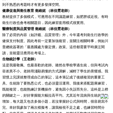
到不熟悉的考題時才有更多發揮空間。
健康促進與衛生教育
衛維妮
（林佳霓老師）
教材提供了多個模式，可應用在不同議題練習，如肥胖或近視。有時
衛生行政也會考相關題目，因此練習套用模式很實用。
醫療制度與品質管理 衛維妮 （林佳霓老師）
除了必背的內容（如評鑑、品質管理）外，今年還考到衛生行政學的
健保支付制度。因此考前一定要加強複習，並關注相關時事，例如川
普總統簽署的「最惠國處方藥定價」政策。這些都需要平時廣泛閱
讀，並能靈活應用在考場上。
生物統計學（
王老
師）
這是我最敬佩、也最喜歡的老師。雖然在學校學過生統，但與考試內
容差異不小。老師用淺顯易懂的方式講解，減輕了學生的畏懼感。我
習慣上完課就整理成自己的筆記，這本筆記成了後續複習的重要工
具。生統除了要熟悉公式，也必須靈活運用。我後來搭配題庫練習，
既能複習，也能熟練計算機操作，避免因小失誤而失分。這科是上榜
的關鍵之一，好好掌握能大幅拉高平均。尤其近年流病與生統的題數
增加，每大題又包含多個小題，若沒掌握好公式與時間，很容易寫不
完。幸好我參加了兩次模擬考，讓我檢視不足之處，也練習時間分