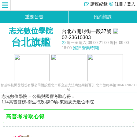
講座紀錄
註冊 / 登入
重要公告
預約補課
志光數位學院
台北市開封街一段37號
02-23610303
台北旗艦
週一至週六 09:00-21:00 週日 09:00-
18:00
(假日營業時間)
智基科技開發股份有限公司附設臺北市私立志光法商短期補習班-北市教終字第10640690700
號
志光數位學院
»
公職與國營考取心得
»
114高普雙榜-衛生行政-陳O瑜-東港志光數位學院
高普考考取心得