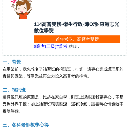
114高普雙榜-衛生行政-陳O瑜-東港志光
數位學院
首年考取、高普考雙榜
#高考(三級)
#普考
點閱：
一、背景
在畢業前，我先報名了補習班的視訊班，打算一邊專心完成護理系的
實習與課業，等畢業後再全力投入高普考的準備。
二、視訊班
選擇視訊班的原因是，比起在家自學，到班上課能讓我更專心，不易
受到外界干擾；加上補習班環境整潔、還有冷氣，讀書時心情也較不
容易浮躁。
三、各科老師教學心得