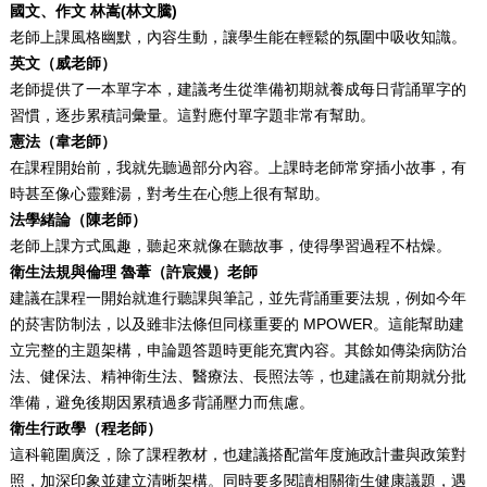
國文、作文 林嵩(林文騰)
老師上課風格幽默，內容生動，讓學生能在輕鬆的氛圍中吸收知識。
英文（威老師）
老師提供了一本單字本，建議考生從準備初期就養成每日背誦單字的
習慣，逐步累積詞彙量。這對應付單字題非常有幫助。
憲法（韋老師）
在課程開始前，我就先聽過部分內容。上課時老師常穿插小故事，有
時甚至像心靈雞湯，對考生在心態上很有幫助。
法學緒論（陳老師）
老師上課方式風趣，聽起來就像在聽故事，使得學習過程不枯燥。
衛生法規與倫理
魯葦（許宸嫚）
老師
建議在課程一開始就進行聽課與筆記，並先背誦重要法規，例如今年
的菸害防制法，以及雖非法條但同樣重要的 MPOWER。這能幫助建
立完整的主題架構，申論題答題時更能充實內容。其餘如傳染病防治
法、健保法、精神衛生法、醫療法、長照法等，也建議在前期就分批
準備，避免後期因累積過多背誦壓力而焦慮。
衛生行政學（程老師）
這科範圍廣泛，除了課程教材，也建議搭配當年度施政計畫與政策對
照，加深印象並建立清晰架構。同時要多閱讀相關衛生健康議題，遇