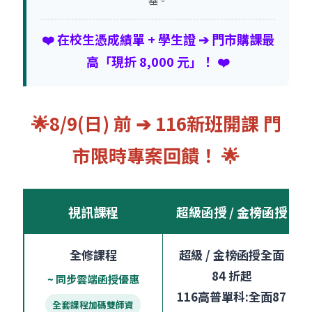
基。
❤️ 在校生憑成績單 + 學生證 ➔ 門市購課最
高「現折 8,000 元」！ ❤️
🌟8/9(日) 前 ➔ 116新班開課 門
市限時專案回饋！ 🌟
視訊課程
超級函授 / 金榜函授
全修課程
超級 / 金榜函授全面
84 折起
~ 同步雲端函授優惠
116高普單科:全面87
全套課程加碼雙師資