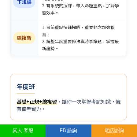
正規課
2. 有系統的授課，帶入命題重點，加深學
習效率。
1. 考前重點快速掃瞄，重要觀念加強複
習。
總複習
2. 統整年度重要修法與時事議題，掌握最
新趨勢。
年度班
基礎+正規+總複習
，讓你一次掌握考試知識，擁
有備考實力。
真人
客服
FB
諮詢
電話諮詢