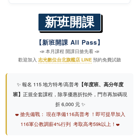
新班開課
【新班開課 All Pass】
📣 本月課程 開課日搶先看 📣
歡迎加入
志光數位台北旗艦店 LINE
預約免費試聽
✨ 報名 115 地方特考/高普考
【年度班、高分年度
班】
正規全套課程，除享優惠折扣外，門市再加碼現
折 6,000 元 ✨
搶先備戰： 現在準備116高普考 ！即可提早加入
❤️
116軍公教調薪4%行列 考取高考59k以上！
❤️