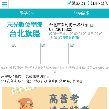
講座紀錄
註冊 / 登入
重要公告
預約補課
志光數位學院
台北市開封街一段37號
02-23610303
台北旗艦
週一至週六 09:00-21:00 週日 09:00-
18:00
(假日營業時間)
智基科技開發股份有限公司附設臺北市私立志光法商短期補習班-北市教終字第10640690700
號
志光數位學院
»
活動訊息總覽
»
116高普考 統計 會計 財稅行政 新班開課 8/9前 最優惠
»