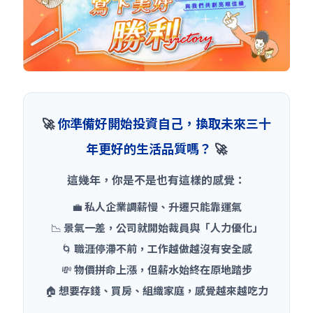
🚀
你準備好開始投資自己，換取未來三十
年更好的生活品質嗎？
🚀
這幾年，你是不是也有這樣的感覺：
💼
私人企業調薪慢、升遷只能靠運氣
📉
景氣一差，公司就開始裁員與「人力優化」
🌀
職涯停滯不前，工作越做越沒有安全感
💸
物價拼命上漲，但薪水始終在原地踏步
🏠
想要存錢、買房、組織家庭，感覺越來越吃力