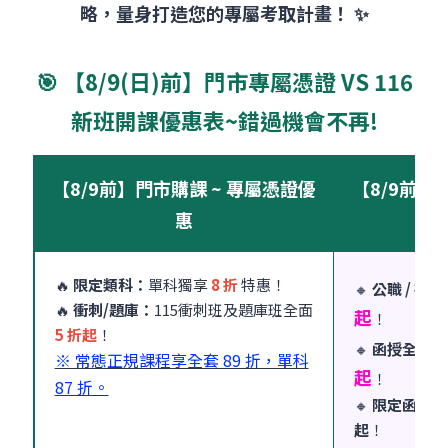
略，量身打造您的專屬考取計畫！ ✨
🎯 【8/9(日)前】門市專屬憑證 VS 116
新班開課優惠表~錯過機會不再!
【8/9前】門市購課 ~ 專屬憑證優
【8/9前】1
惠
🔥
限定類科：
單科獨享
8 折
特惠！
🔸
公職 / 視
🔥
衝刺/題庫：
115衝刺班及題庫班全面
起
！
5 折起
！
🔸
函授全套課
※ 常態正規課程享全套 89 折，單科
起
！
87 折。
🔸
限定函授類
起
！