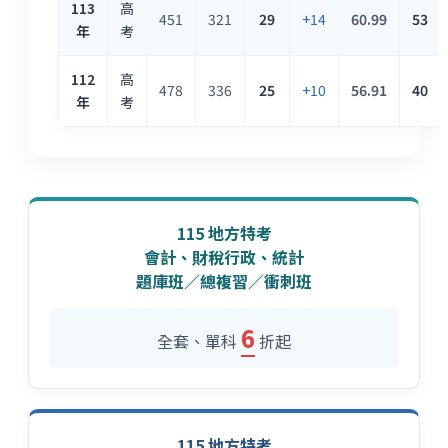
113
高
451
321
29
+14
60.99
53
年
考
112
高
478
336
25
+10
56.91
40
年
考
115 地方特考
會計、財稅行政、統計
題庫班／總複習／衝刺班
6
全套、單科
折起
115 地方特考