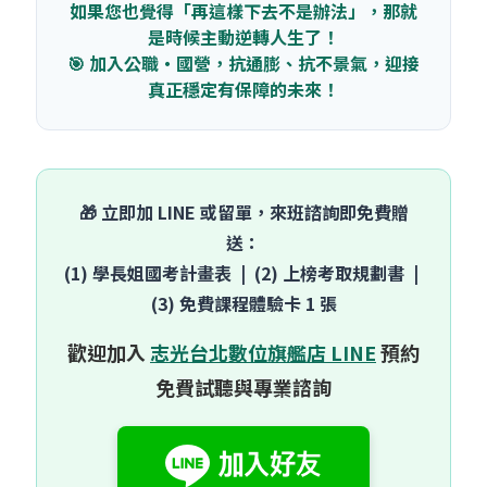
如果您也覺得「再這樣下去不是辦法」，那就
是時候主動逆轉人生了！
🎯 加入公職・國營，抗通膨、抗不景氣，迎接
真正穩定有保障的未來！
🎁 立即加 LINE 或留單，來班諮詢即免費贈
送：
(1) 學長姐國考計畫表 | (2) 上榜考取規劃書 |
(3) 免費課程體驗卡 1 張
歡迎加入
志光台北數位旗艦店 LINE
預約
免費試聽與專業諮詢