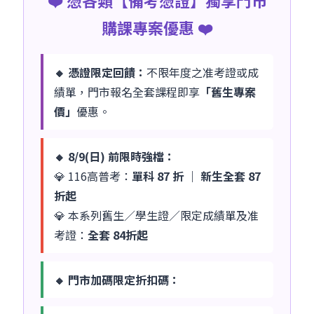
購課專案優惠 ❤️
🔸 憑證限定回饋：
不限年度之准考證或成
績單，門市報名全套課程即享
「舊生專案
價」
優惠。
🔸 8/9(日) 前限時強檔：
💎 116高普考：
單科 87 折 ｜ 新生全套 87
折起
💎 本系列舊生／學生證／限定成績單及准
考證：
全套 84折起
🔸 門市加碼限定折扣碼：