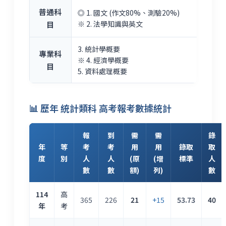
普通科
◎ 1. 國文 (作文80%、測驗20%)
※ 2. 法學知識與英文
目
3. 統計學概要
專業科
※ 4. 經濟學概要
目
5. 資料處理概要
📊 歷年 統計類科 高考報考數據統計
報
到
需
需
錄
年
等
考
考
用
用
錄取
取
度
別
人
人
(原
(增
標準
人
數
數
額)
列)
數
114
高
365
226
21
+15
53.73
40
年
考