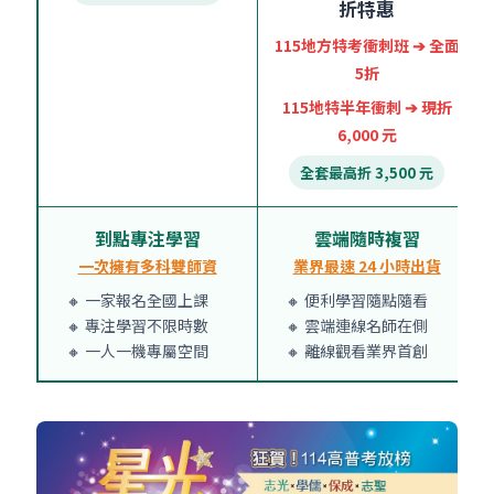
折特惠
115地方特考衝刺班 ➔ 全面
5折
115地特半年衝刺 ➔ 現折
6,000 元
全套最高折 3,500 元
到點專注學習
雲端隨時複習
一次擁有多科雙師資
業界最速 24 小時出貨
🔸 一家報名全國上課
🔸 便利學習隨點隨看
🔸 專注學習不限時數
🔸 雲端連線名師在側
🔸 一人一機專屬空間
🔸 離線觀看業界首創