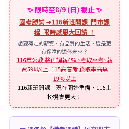
✨ 限時至8/9 (日) 截止 ✨
國考勝試 ➔116新班開課 門市課
程 限時感恩大回饋 ！
想要穩定的薪資、有品質的生活，還是更
有保障的退休未來？
116軍公教 將再調薪4% ~考取高考~薪
資59k以上! 115高普考 錄取率高達
19%以上
116新班開課｜現在開始準備，116上
榜機會更大！
❤️ 憑各類【備考憑證】獨享門市