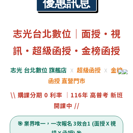
優惠訊息
志光台北數位｜面授・視
訊・超級函授・金榜函授
志光 台北數位 旗艦店
超級函授
金榜
X
X
函授 直營門市
\\ 購課分期 0 利率 ｜116年 高普考 新班
開課中 //
🎯 業界唯一，一次報名 3效合1 (面授 X 視
訊 X 函授) 🎯