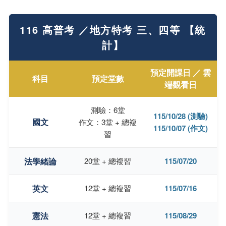
116 高普考 ／地方特考 三、四等 【統
計】
預定開課日 ／ 雲
科目
預定堂數
端觀看日
測驗：6堂
115/10/28 (測驗)
國文
作文：3堂 + 總複
115/10/07 (作文)
習
法學緒論
20堂 + 總複習
115/07/20
英文
12堂 + 總複習
115/07/16
憲法
12堂 + 總複習
115/08/29