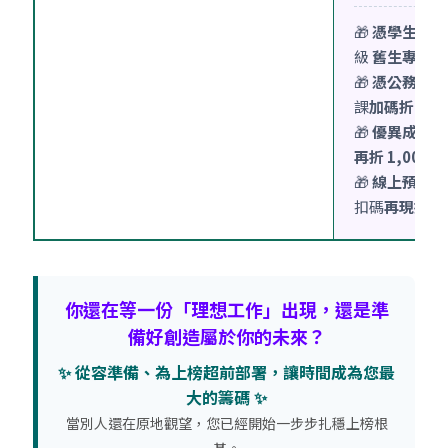
🎁
憑學生證/
級
舊生專案
優
🎁
憑公務服務
課
加碼折 1,00
🎁
優異成績單
再折 1,000 元
🎁
線上預約諮
扣碼
再現折 500
你還在等一份「理想工作」出現，還是準
備好創造屬於你的未來？
✨ 從容準備、為上榜超前部署，讓時間成為您最
大的籌碼 ✨
當別人還在原地觀望，您已經開始一步步扎穩上榜根