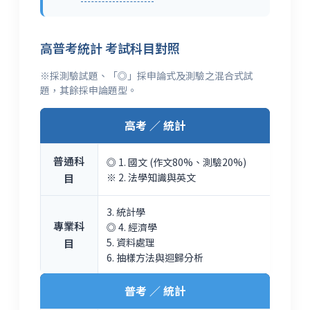
高普考統計 考試科目對照
※採測驗試題、「◎」採申論式及測驗之混合式試
題，其餘採申論題型。
高考 ／ 統計
普通科
◎ 1. 國文 (作文80%、測驗20%)
※ 2. 法學知識與英文
目
3. 統計學
專業科
◎ 4. 經濟學
5. 資料處理
目
6. 抽樣方法與迴歸分析
普考 ／ 統計