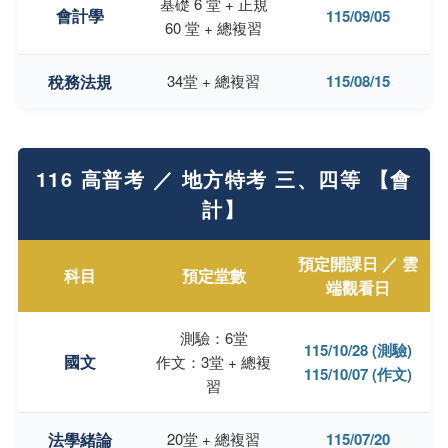
基礎 6 堂 + 正規
會計學
115/09/05
60 堂 + 總複習
稅務法規
34堂 + 總複習
115/08/15
116 高普考 ／ 地方特考 三、四等 【會
計】
預定開課日 ／ 雲
科目
預定堂數
端觀看日
測驗：6堂
115/10/28 (測驗)
國文
作文：3堂 + 總複
115/10/07 (作文)
習
法學緒論
20堂 + 總複習
115/07/20