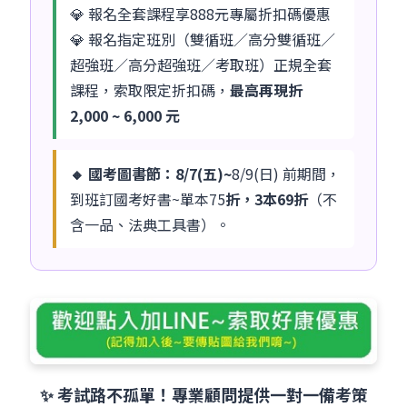
💎 報名全套課程享888元專屬折扣碼優惠
💎 報名指定班別（雙循班／高分雙循班／
超強班／高分超強班／考取班）正規全套
課程，索取限定折扣碼，
最高再現折
2,000 ~ 6,000 元
🔸 國考圖書節：8/7(五)~
8/9(日) 前期間，
到班訂國考好書~單本75
折，3本69折
（不
含一品、法典工具書）。
✨ 考試路不孤單！專業顧問提供一對一備考策