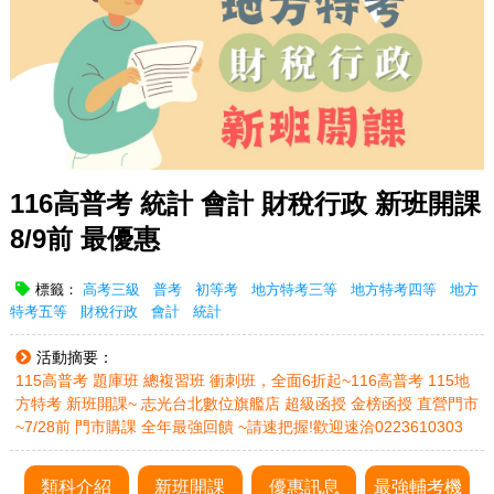
116高普考 統計 會計 財稅行政 新班開課
8/9前 最優惠
標籤：
高考三級
普考
初等考
地方特考三等
地方特考四等
地方
特考五等
財稅行政
會計
統計
活動摘要：
115高普考 題庫班 總複習班 衝刺班，全面6折起~116高普考 115地
方特考 新班開課~ 志光台北數位旗艦店 超級函授 金榜函授 直營門市
~7/28前 門市購課 全年最強回饋 ~請速把握!歡迎速洽0223610303
類科介紹
新班開課
優惠訊息
最強輔考機