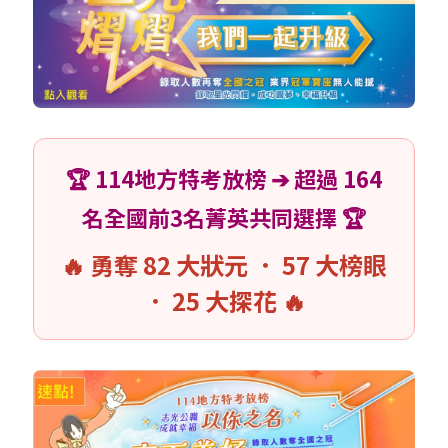
🏆 114地方特考放榜 ➔ 超過 164
名全國前3名菁英共同選擇 🏆
🔥 勇奪 82 大狀元 ． 57 大榜眼
． 25 大探花 🔥