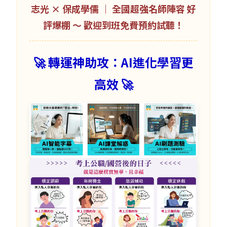
志光 × 保成學儒 ｜ 全國超強名師陣容 好
評爆棚 ～ 歡迎到班免費預約試聽！
🚀 轉運神助攻：AI進化學習更
高效 🚀