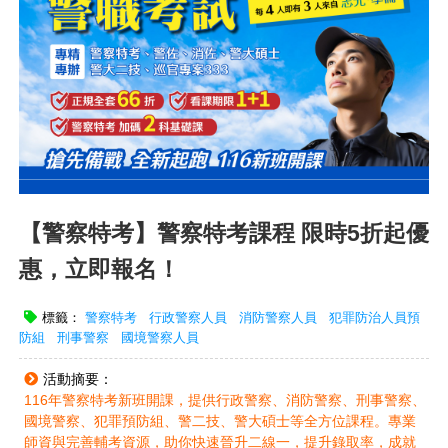
【警察特考】警察特考課程 限時5折起優
惠，立即報名！
標籤：
警察特考
行政警察人員
消防警察人員
犯罪防治人員預
防組
刑事警察
國境警察人員
活動摘要：
116年警察特考新班開課，提供行政警察、消防警察、刑事警察、
國境警察、犯罪預防組、警二技、警大碩士等全方位課程。專業
師資與完善輔考資源，助你快速晉升二線一，提升錄取率，成就