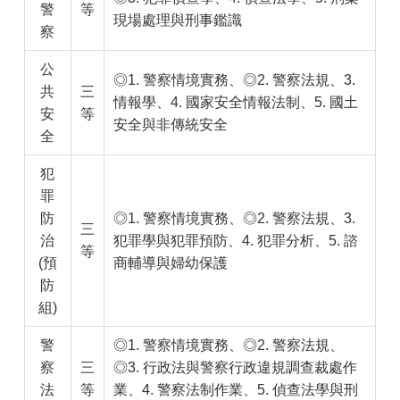
警
等
現場處理與刑事鑑識
察
公
◎1. 警察情境實務、◎2. 警察法規、3.
共
三
情報學、4. 國家安全情報法制、5. 國土
安
等
安全與非傳統安全
全
犯
罪
防
◎1. 警察情境實務、◎2. 警察法規、3.
三
治
犯罪學與犯罪預防、4. 犯罪分析、5. 諮
等
(預
商輔導與婦幼保護
防
組)
警
◎1. 警察情境實務、◎2. 警察法規、
察
三
◎3. 行政法與警察行政違規調查裁處作
法
等
業、4. 警察法制作業、5. 偵查法學與刑