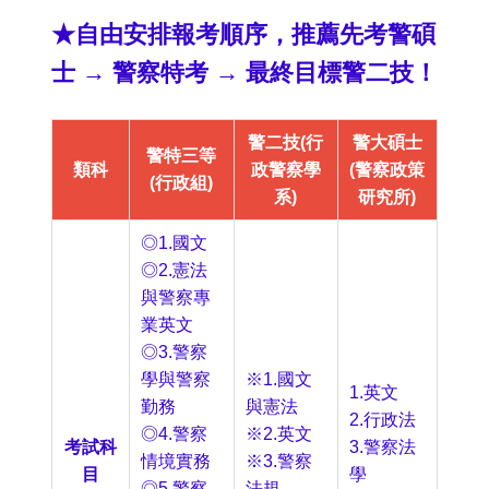
★自由安排報考順序，推薦先考警碩
士 → 警察特考 → 最終目標警二技！
警二技(行
警大碩士
警特三等
類科
政警察學
(警察政策
(行政組)
系)
研究所)
◎1.國文
◎2.憲法
與警察專
業英文
◎3.警察
學與警察
※1.國文
1.英文
勤務
與憲法
2.行政法
◎4.警察
※2.英文
考試科
3.警察法
情境實務
※3.警察
目
學
◎5.警察
法規