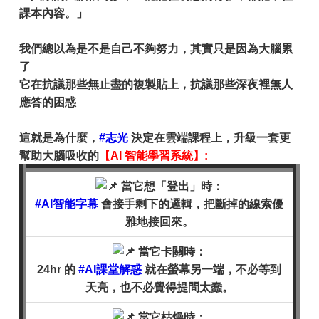
課本內容。」
我們總以為是不是自己不夠努力，其實只是因為大腦累
了
它在抗議那些無止盡的複製貼上，抗議那些深夜裡無人
應答的困惑
這就是為什麼，
#志光
決定在雲端課程上，升級一套更
幫助大腦吸收的
【AI 智能學習系統】:
當它想「登出」時：
#AI智能字幕
會接手剩下的邏輯，把斷掉的線索優
雅地接回來。
當它卡關時：
24hr 的
#AI課堂解惑
就在螢幕另一端，不必等到
天亮，也不必覺得提問太蠢。
當它枯燥時：