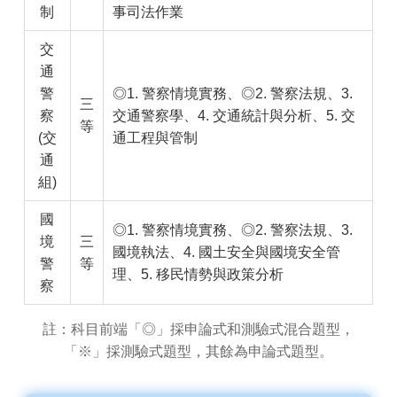
制
事司法作業
交
通
警
◎1. 警察情境實務、◎2. 警察法規、3.
三
察
交通警察學、4. 交通統計與分析、5. 交
等
(交
通工程與管制
通
組)
國
◎1. 警察情境實務、◎2. 警察法規、3.
境
三
國境執法、4. 國土安全與國境安全管
警
等
理、5. 移民情勢與政策分析
察
註：科目前端「◎」採申論式和測驗式混合題型，
「※」採測驗式題型，其餘為申論式題型。