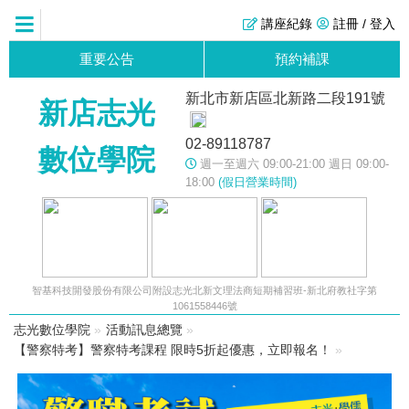
講座紀錄
註冊 / 登入
重要公告
預約補課
新北市新店區北新路二段191號
新店志光
02-89118787
數位學院
週一至週六 09:00-21:00 週日 09:00-
18:00
(假日營業時間)
智基科技開發股份有限公司附設志光北新文理法商短期補習班-新北府教社字第
1061558446號
志光數位學院
»
活動訊息總覽
»
【警察特考】警察特考課程 限時5折起優惠，立即報名！
»