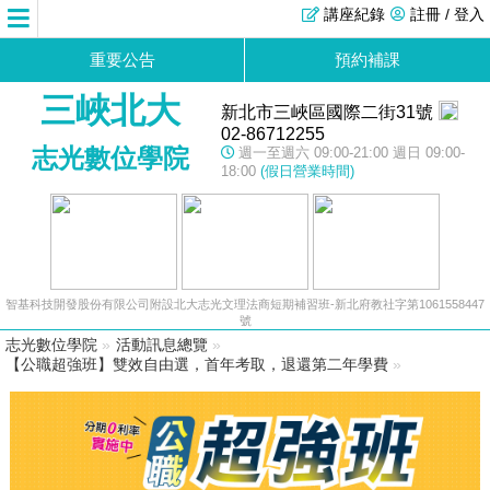
講座紀錄
註冊 / 登入
重要公告
預約補課
三峽北大
新北市三峽區國際二街31號
02-86712255
志光數位學院
週一至週六 09:00-21:00 週日 09:00-
18:00
(假日營業時間)
智基科技開發股份有限公司附設北大志光文理法商短期補習班-新北府教社字第1061558447
號
志光數位學院
»
活動訊息總覽
»
【公職超強班】雙效自由選，首年考取，退還第二年學費
»