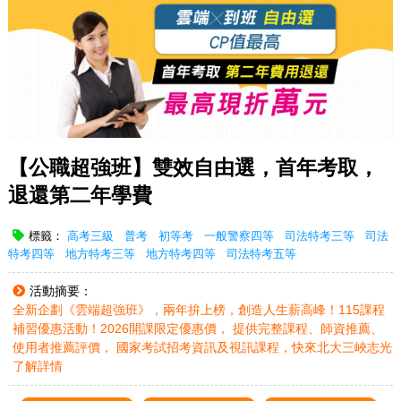
【公職超強班】雙效自由選，首年考取，
退還第二年學費
標籤：
高考三級
普考
初等考
一般警察四等
司法特考三等
司法
特考四等
地方特考三等
地方特考四等
司法特考五等
活動摘要：
全新企劃《雲端超強班》，兩年拚上榜，創造人生薪高峰！115課程
補習優惠活動！2026開課限定優惠價， 提供完整課程、師資推薦、
使用者推薦評價， 國家考試招考資訊及視訊課程，快來北大三峽志光
了解詳情