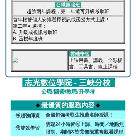
公職超強班
超強兩年課程，第二年還可升級考取班
首年根據個人安排選擇視訊或函授方式上課！
第二年可選擇：
A. 升級成視訊考取班
B. 函授年度班
雲端學習
上課用書、講義、全彩板
書、工具書、線上課程
志光數位學院 - 三峽分校
公職/國營/教職/升學考
🔸
最優質的服務內容
🔸
全國超強考取生推薦名師授課
！
🉐超強師資
雲端24小時皆🉑上課、時間／地點無
🉐雙效
學習
限制、期間內皆🉑無限重複觀看課程