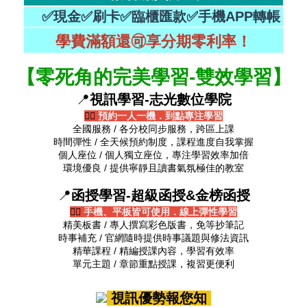
✅現金✅刷卡✅臨櫃匯款✅手機APP轉帳
學費滿額還🉑享分期零利率！
【零死角的完美學習-雙效學習】
📍
視訊學習-志光數位學院
👉🏻
預約一人一機．到點專注學習
全國服務 / 各分校同步服務，跨區上課
時間彈性 / 全天候預約制度，課程進度自我掌握
個人座位 / 個人獨立座位，專注學習效率加倍
環境優良 / 提供寧靜且讀書氣氛極佳的教室
📍
函授學習-超級函授&金榜函授
👉🏻
手機、平板皆可使用．線上彈性學習
精美板書 / 專人撰寫彩色版書，免等抄筆記
時事補充 / 官網隨時提供時事議題與修法資訊
精華課程 / 精編授課內容，學習有效率
單元主題 / 章節重點授課，複習更便利
視訊優勢報您知