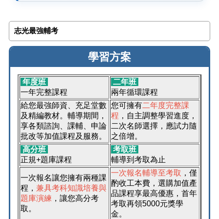
志光最強輔考
學習方案
年度班
二年班
一年完整課程
兩年循環課程
給您最強師資、充足堂數
您可擁有
二年度完整課
及精編教材。輔導期間，
程
，自主調整學習進度，
享各類諮詢、課輔、申論
二次名師選擇，應試力隨
批改等加值課程及服務。
之倍增。
高分班
考取班
正規+題庫課程
輔導到考取為止
一次報名輔導至考取
，僅
一次報名讓您擁有兩種課
酌收工本費，選購加值產
程，
兼具考科知識培養與
品課程享最高優惠，首年
題庫演練
，讓您高分考
考取再領5000元獎學
取。
金。