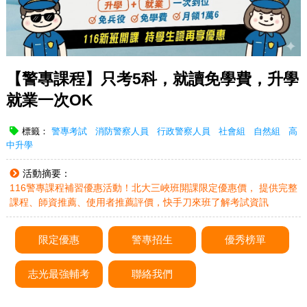
【警專課程】只考5科，就讀免學費，升學
就業一次OK
標籤：
警專考試
消防警察人員
行政警察人員
社會組
自然組
高
中升學
活動摘要：
116警專課程補習優惠活動！北大三峽班開課限定優惠價， 提供完整
課程、師資推薦、使用者推薦評價，快手刀來班了解考試資訊
限定優惠
警專招生
優秀榜單
志光最強輔考
聯絡我們