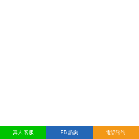
真人
客服
FB
諮詢
電話諮詢