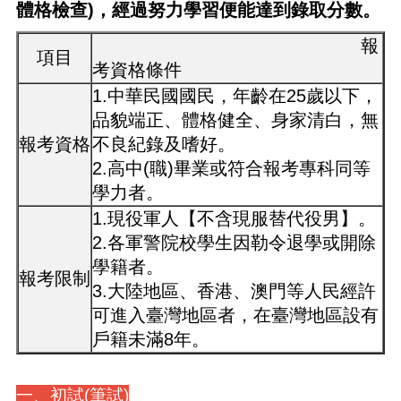
體格檢查)，經過努力學習便能達到錄取分數。
報
項目
考資格條件
1.中華民國國民，年齡在25歲以下，
品貌端正、體格健全、身家清白，無
報考資格
不良紀錄及嗜好。
2.高中(職)畢業或符合報考專科同等
學力者。
1.現役軍人【不含現服替代役男】。
2.各軍警院校學生因勒令退學或開除
學籍者。
報考限制
3.大陸地區、香港、澳門等人民經許
可進入臺灣地區者，在臺灣地區設有
戶籍未滿8年。
一、初試(筆試)