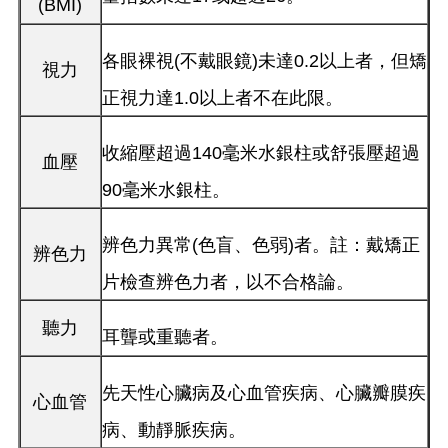
(BMI)
各眼裸視(不戴眼鏡)未達0.2以上者，但矯
視力
正視力達1.0以上者不在此限。
收縮壓超過140毫米水銀柱或舒張壓超過
血壓
90毫米水銀柱。
辨色力異常(色盲、色弱)者。註：戴矯正
辨色力
片檢查辨色力者，以不合格論。
聽力
耳聾或重聽者。
先天性心臟病及心血管疾病、心臟瓣膜疾
心血管
病、動靜脈疾病。