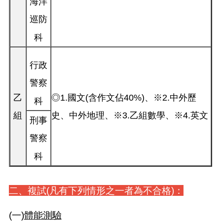
海洋
巡防
科
行政
警察
乙
◎1.國文(含作文佔40%)、※2.中外歷
科
組
史、中外地理、※3.乙組數學、※4.英文
刑事
警察
科
二、複試(凡有下列情形之一者為不合格)：
(一)
體能測驗