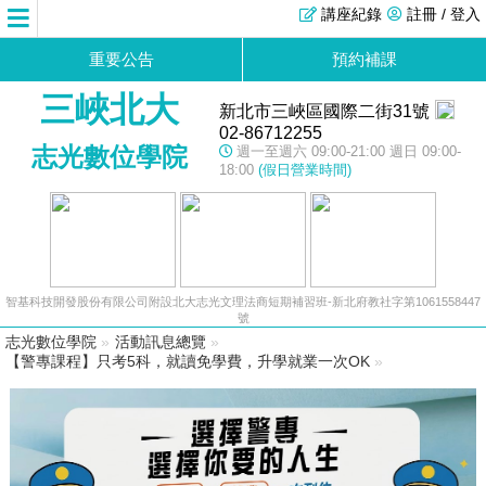
講座紀錄
註冊 / 登入
重要公告
預約補課
三峽北大
新北市三峽區國際二街31號
02-86712255
志光數位學院
週一至週六 09:00-21:00 週日 09:00-
18:00
(假日營業時間)
智基科技開發股份有限公司附設北大志光文理法商短期補習班-新北府教社字第1061558447
號
志光數位學院
»
活動訊息總覽
»
【警專課程】只考5科，就讀免學費，升學就業一次OK
»