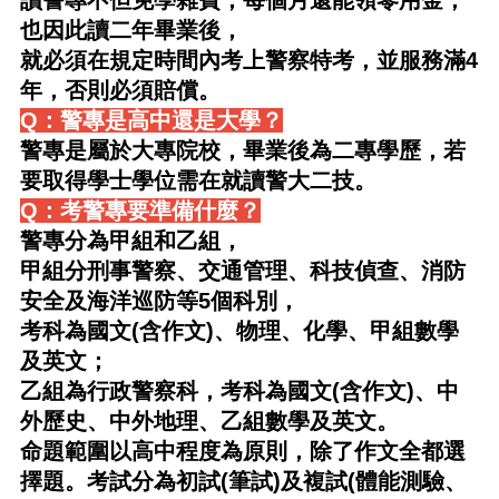
讀警專不但免學雜費，每個月還能領零用金，
也因此讀二年畢業後，
就必須在規定時間內考上警察特考，並服務滿4
年，否則必須賠償。
Q：警專是高中還是大學？
警專是屬於大專院校，畢業後為二專學歷，若
要取得學士學位需在就讀警大二技。
Q：考警專要準備什麼？
警專分為甲組和乙組，
甲組分
刑事警察
、
交通管理
、
科技偵查
、
消防
安全
及
海洋巡防
等5個科別，
考科為國文(含作文)、物理、化學、甲組數學
及英文；
乙組為
行政警察科
，考科為國文(含作文)、中
外歷史、中外地理、乙組數學及英文。
命題範圍以高中程度為原則，除了作文全都選
擇題。考試分為初試(筆試)及複試(體能測驗、