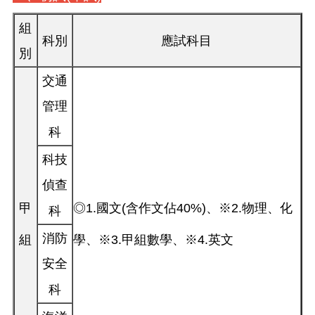
組
科別
應試科目
別
交通
管理
科
科技
偵查
甲
◎1.國文(含作文佔40%)、※2.物理、化
科
消防
組
學、※3.甲組數學、※4.英文
安全
科