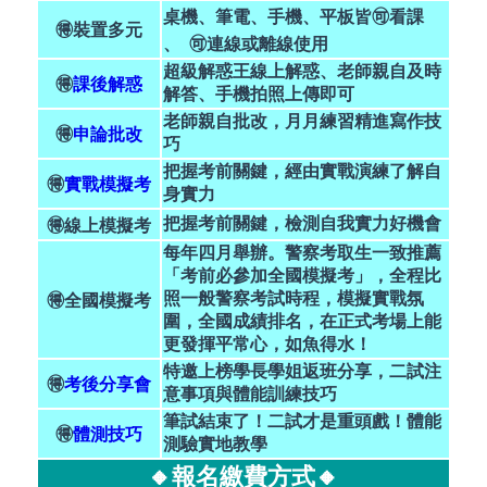
桌機、筆電、手機、平板皆🉑看課
🉐
裝置多元
、 🉑連線或離線使用
超級解惑王線上解惑、老師親自及時
🉐
課後解惑
解答、手機拍照上傳即可
老師親自批改，月月練習精進寫作技
🉐
申論批改
巧
把握考前關鍵，經由實戰演練了解自
🉐
實戰
模擬考
身實力
把握考前關鍵，檢測自我實力好機會
🉐線上模擬考
每年四月舉辦。警察考取生一致推薦
「考前必參加全國模擬考」，全程比
照一般警察考試時程，模擬實戰氛
🉐全國模擬考
圍，全國成績排名，在正式考場上能
更發揮平常心，如魚得水！
特邀上榜學長學姐返班分享，二試注
🉐
考後分享會
意事項與體能訓練技巧
筆試結束了！二試才是重頭戲！體能
🉐
體測技巧
測驗實地教學
🔸報名繳費方式🔸