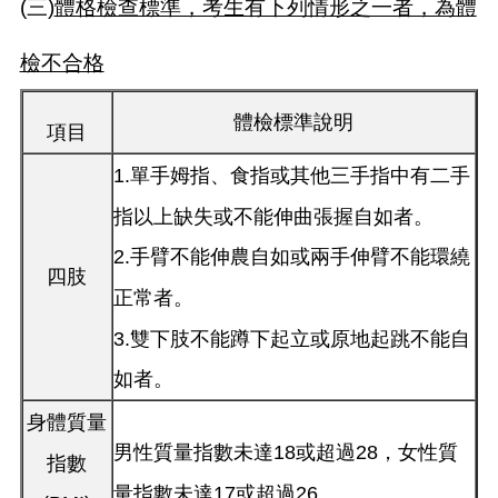
(三)
體格檢查標準，考生有下列情形之一者，為體
檢不合格
體檢標準說明
項目
1.單手姆指、食指或其他三手指中有二手
指以上缺失或不能伸曲張握自如者。
2.手臂不能伸農自如或兩手伸臂不能環繞
四肢
正常者。
3.雙下肢不能蹲下起立或原地起跳不能自
如者。
身體質量
男性質量指數未達18或超過28，女性質
指數
量指數未達17或超過26。