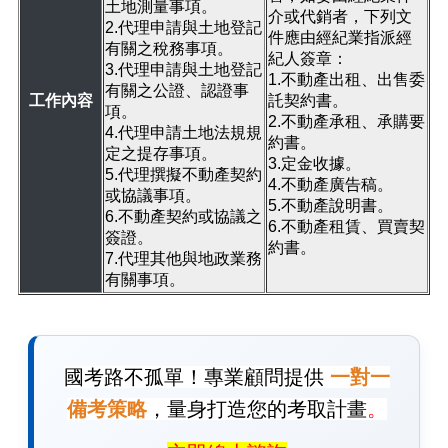
土地測量事項。
介或代銷者，下列文
2.代理申請與土地登記
件應由經紀業指派經
有關之稅務事項。
紀人簽章：
3.代理申請與土地登記
1.不動產出租、出售委
有關之公證、認證事
工作內容
託契約書。
項。
2.不動產承租、承購要
4.代理申請土地法規規
約書。
定之提存事項。
3.定金收據。
5.代理撰擬不動產契約
4.不動產廣告稿。
或協議事項。
5.不動產說明書。
6.不動產契約或協議之
6.不動產租賃、買賣契
簽證。
約書。
7.代理其他與地政業務
有關事項。
國考路不孤單！專業顧問提供
一對一
備考策略
，量身打造您的考取計畫
。