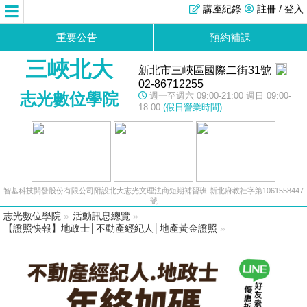
講座紀錄
註冊 / 登入
重要公告
預約補課
三峽北大
新北市三峽區國際二街31號
02-86712255
志光數位學院
週一至週六 09:00-21:00 週日 09:00-
18:00
(假日營業時間)
智基科技開發股份有限公司附設北大志光文理法商短期補習班-新北府教社字第1061558447
號
志光數位學院
»
活動訊息總覽
»
【證照快報】地政士│不動產經紀人│地產黃金證照
»