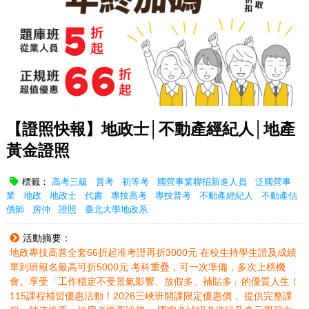
【證照快報】地政士│不動產經紀人│地產
黃金證照
標籤：
高考三級
普考
初等考
國營事業聯招新進人員
泛國營事
業
地政
地政士
代書
專技高考
專技普考
不動產經紀人
不動產估
價師
房仲
證照
臺北大學地政系
活動摘要：
地政專技高普全套66折起准考證再折3000元 在校生持學生證及成績
單到班報名最高可折5000元 考科重疊，可一次準備，多次上榜機
會。享受「工作穩定不受景氣影響、放假多、補貼多」的優質人生！
115課程補習優惠活動！2026三峽班開課限定優惠價， 提供完整課