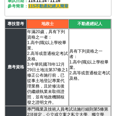
筆試日期：
115.11.14 - 11.16
參考簡章：
115不動產紀經人簡章
專技普考
地政士
不動產經紀人
年滿20歲，具有下列
資格之一者：
1.高中(職)以上學校畢
業。
具有下列資格之一
2.高等或普通檢定考試
者：
及格。
1.高中(職)以上學校畢
3.中華民國78年12月
應考資格
業。
29日土地法第37條之1
2.高等或普通檢定考試
修正公布施行前，已
及格。
從事土地登記專業代
理業務，且於修法後
仍繼續執業未取得證
照，並有地政機關核
發之證明文件。
專門職業及技術人員考試法施行細則第5條第
2項規定，公立或立案之私立大學、獨立學