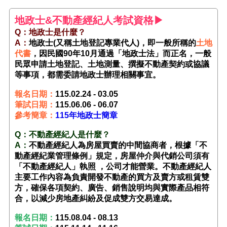
地政士&不動產經紀人考試資格▶
Q：地政士是什麼？
A：
地政士(又稱土地登記專業代人)，即一般所稱的
土地
代書
，因民國90年10月通過「地政士法」而正名，一般
民眾申請土地登記、土地測量、撰擬不動產契約或協議
等事項，都需委請地政士辦理相關事宜。
報名日期：
115.02.24 - 03.05
筆試日期：
115.06.06 - 06.07
參考簡章：
115年地政士簡章
Q：不動產經紀人是什麼？
A：
不動產經紀人為房屋買賣的中間協商者，根據「不
動產經紀業管理條例」規定，房屋仲介與代銷公司須有
「不動產經紀人」執照 ，公司才能營業。不動產經紀人
主要工作內容為負責開發不動產的買方及賣方或租賃雙
方，確保各項契約、廣告、銷售說明均與實際產品相符
合，以減少房地產糾紛及促成雙方交易達成。
報名日期：
115.08.04 - 08.13