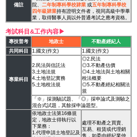
備註
院、
二年制專科學校肄業
或
五年制專科學校
四年級肄業
持有證明文件者，視同高級中學畢
業，取得醫事人員以外普通考試之應考資格。
考試科目&工作內容▶
專技普考
地政士
不動產經紀人
共同科目
1.國文(作文)
1.國文(作文)
◎2.民法
2.民法與信託法
◎3.不動產估價
3.土地法規
◎4.土地法與土地相關
4.土地登記實務
稅法概要
專業科目
5.土地稅法規
◎5.不動產經紀相關法
規
「※」採測驗試題、「◎」採申論式及測驗之
混合式試題，其餘採申論題型。
依地政士法第16條規
定，地政士得執行以
處理不動產之買賣、
下業務：
互易、租賃或代理銷
1.代理申請土地登記及
售，如委由經紀業仲