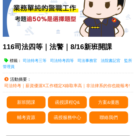
116司法四等｜法警｜8/16新班開課
標籤：
司法特考三等
司法特考四等
司法事務官
法院書記官
監所
管理員
活動摘要：
司法特考｜薪資優渥X工作穩定X錄取率高｜非法律系的你也能報考!
新班開課
函授課程Q&
方案&優惠
輔考資源
函授服務中心
聯絡我們