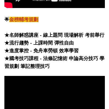
🌟
金榜輔考規劃
★名師解惑講座 - 線上題問 現場解析 考前舉行
★流行趨勢 - 上課時間 彈性自由
★進度掌控 - 免舟車勞頓 效率學習
★國考技巧課程 - 法條記憶術 申論高分技巧 學
習規劃 筆記整理技巧