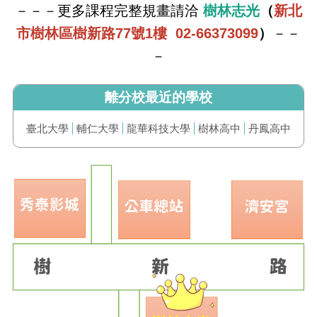
－－－更多課程完整規畫請洽
樹林
志光
（
新北
市樹林區樹新路77號1樓 02-66373099
）
－－
－
離分校最近的學校
臺北大學
輔仁大學
龍華科技大學
樹林高中
丹鳳高中