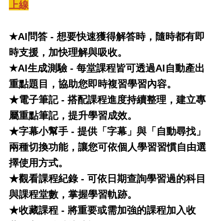
上線
★AI問答 - 想要快速獲得解答時，隨時都有即
時支援，加快理解與吸收。
★AI生成測驗 - 每堂課程皆可透過AI自動產出
重點題目，協助您即時複習學習內容。
★電子筆記 - 搭配課程進度持續整理，建立專
屬重點筆記，提升學習成效。
★字幕小幫手 - 提供「字幕」與「自動尋找」
兩種切換功能，讓您可依個人學習習慣自由選
擇使用方式。
★觀看課程紀錄 - 可依日期查詢學習過的科目
與課程堂數，掌握學習軌跡。
★收藏課程 - 將重要或需加強的課程加入收