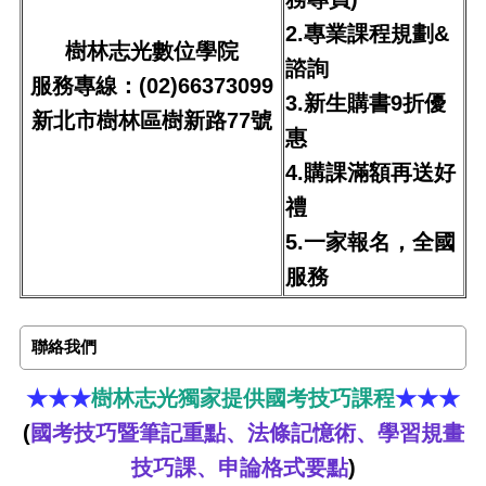
2.專業課程規劃&
樹林志光數位學院
諮詢
服務專線：(02)66373099
3.新生購書9折優
新北市樹林區樹新路77號
惠
4.購課滿額再送好
禮
5.一家報名，全國
服務
聯絡我們
★★★
樹林志光獨家提供國考技巧課程
★★★
(
國考技巧暨筆記重點、法條記憶術、學習規畫
技巧課、申論格式要點
)