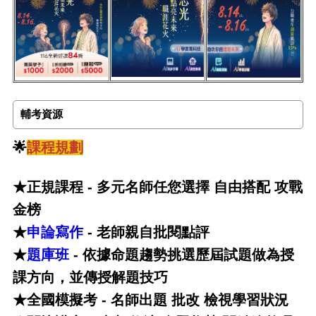
輔考資源
🌟
課程規劃
★正規課程 - 多元名師任您選擇 自由搭配 攻戰
金榜
★
申論寫作
- 老師親自批閱點評
★
題庫班
- 依據命題趨勢挑選歷屆試題做為授
課方向，並傳授解題技巧
★全國模擬考 - 名師出題 批改 檢視學習狀況