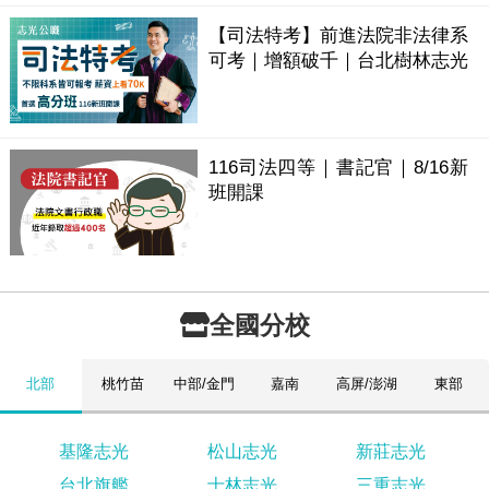
【司法特考】前進法院非法律系
可考｜增額破千｜台北樹林志光
116司法四等｜書記官｜8/16新
班開課
全國分校
北部
桃竹苗
中部/金門
嘉南
高屏/澎湖
東部
基隆志光
松山志光
新莊志光
台北旗艦
士林志光
三重志光