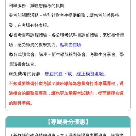
利率服務，減輕您備考的負擔。
🎯考前關懷活動－特別針對考生提供
服務
，讓您考前整裝待
發，在考場有好表現。
🎧國考百科課程體驗－各公職考試科目課前體驗，來班盡情體
驗，感受師資的教學實力。
點我去體驗
📚
各式讀書會、講座－新生導航報到茶會、考取生分享會、學
員讀書會媒合。
免費考試資源
歷屆試題下載
、
線上模擬測驗
🆓
－
。
不知道要準備什麼考試？讓班導師為您量身打造專屬課程，透
過櫃台的服務及專業，讓您更加掌握考試動向，從而選擇合適
的類科準備。
【專屬身分優惠】
📌新竹縣市政府特約優惠－本人憑證購課享專屬優惠、購買書