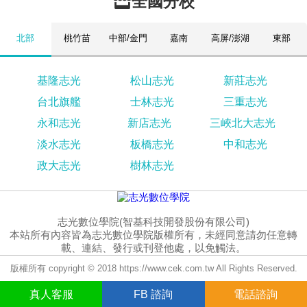
全國分校
北部
桃竹苗
中部/金門
嘉南
高屏/澎湖
東部
基隆志光
松山志光
新莊志光
台北旗艦
士林志光
三重志光
永和志光
新店志光
三峽北大志光
淡水志光
板橋志光
中和志光
政大志光
樹林志光
志光數位學院(智基科技開發股份有限公司)
本站所有內容皆為志光數位學院版權所有，未經同意請勿任意轉
載、連結、發行或刊登他處，以免觸法。
版權所有 copyright © 2018 https://www.cek.com.tw All Rights Reserved.
真人
客服
FB
諮詢
電話諮詢