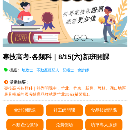
專技高考-各類科｜8/15(六)新班開課
標籤：
地政士
不動產經紀人
記帳士
會計師
活動摘要：
專技高考各類科｜熱烈開課中，竹北、竹東、新豐、芎林、湖口地區
最具權威的國考輔導品牌就選竹北志光(補習班)。
會計師開課
社工師開課
食品技師開課
不動產估價師
免費體驗
填單專人服務