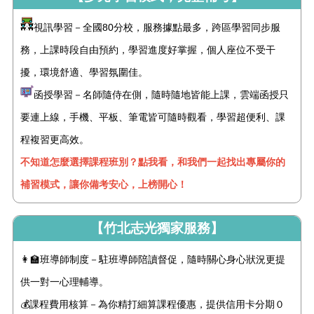
視訊學習－全國80分校，服務據點最多，跨區學習同步服
務，上課時段自由預約，學習進度好掌握，個人座位不受干
擾，環境舒適、學習氛圍佳。
函授學習－名師隨侍在側，隨時隨地皆能上課，雲端函授只
要連上線，手機、平板、筆電皆可隨時觀看，學習超便利、課
程複習更高效。
不知道怎麼選擇課程班別？點我看，和我們一起找出專屬你的
補習模式，讓你備考安心，上榜開心！
【竹北志光獨家服務】
👩‍🏫班導師制度－駐班導師陪讀督促，隨時關心身心狀況更提
供一對一心理輔導。
💰課程費用核算－為你精打細算課程優惠，提供信用卡分期０