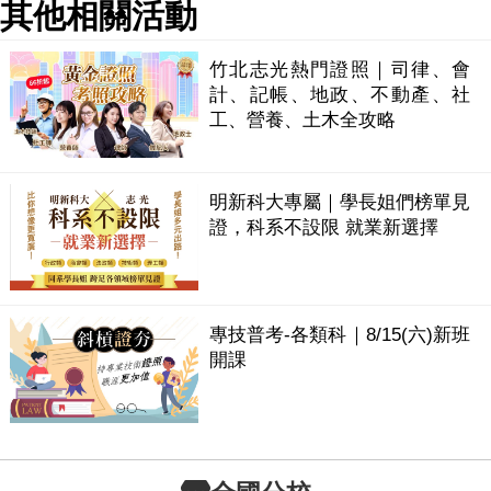
其他相關活動
竹北志光熱門證照｜司律、會
計、記帳、地政、不動產、社
工、營養、土木全攻略
明新科大專屬｜學長姐們榜單見
證，科系不設限 就業新選擇
專技普考-各類科｜8/15(六)新班
開課