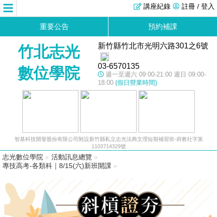
講座紀錄
註冊 / 登入
重要公告
預約補課
新竹縣竹北市光明六路301之6號
竹北志光
03-6570135
數位學院
週一至週六 09:00-21:00 週日 09:00-
18:00
(假日營業時間)
智基科技開發股份有限公司附設新竹縣私立志光法商文理短期補習班-府教社字第
1103714329號
志光數位學院
»
活動訊息總覽
»
專技高考-各類科｜8/15(六)新班開課
»