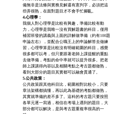
備無非是法條與實務見解還有憲判字，必須把這
些弄很熟，在面對題目才不會手忙腳亂。
4.
心理學：
我個人對心理學是比較有興趣，準備比較有動
力，心理學是我唯一沒有買解題書的科目，僅用
補習班發的講義與上面的詳解做準備（約有100題
申論左右），並配合公職王上的申論解答去做練
習，心理學算是比較沒有明確範圍的科目，感覺
很多都可以考，但只要跟著老師上課提醒的重點
去做準備，考點的命中率就可以提升很多。把老
師上課講得內容以及相關考點之考古題都做熟，
看到大部分的題目其實都可以融會貫通了。
5.
公共政策：
公共政策跟其他科目比，範圍相對比較小，只要
章法架構都搞懂，再以此為基礎的考點都做熟，
其實就準備的差不多了。這科的考古題只要按照
各單元逐一寫過，相信在考場上遇到的題
目，大
部分都可以解決，是與考古題重複率很高的一