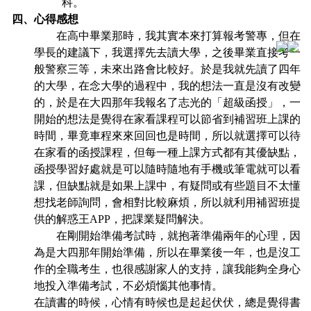
科。
四、心得感想
在高中畢業那時，我其實本來打算報考警專，但在
學長的建議下，我選擇先去讀大學，之後畢業直接考一
般警察三等，未來出路會比較好。於是我就先讀了四年
的大學，在念大學的過程中，我的想法一直是沒有改變
的，於是在大四那年我報名了志光的「超級函授」，一
開始的想法是覺得在家看課程可以節省到補習班上課的
時間，畢竟車程來來回回也是時間，所以就選擇可以待
在家看的函授課程，但每一種上課方式都有其優缺點，
函授學習好處就是可以隨時隨地有手機或筆電就可以看
課，但缺點就是如果上課中，有疑問或有些題目不太懂
想找老師詢問，會相對比較麻煩，所以就利用補習班提
供的解惑王APP，把課業疑問解決。
在剛開始準備考試時，就抱著準備兩年的心理，因
為是大四那年開始準備，所以在畢業後一年，也是沒工
作的全職考生，也很感謝家人的支持，讓我能夠全身心
地投入準備考試，不必煩惱其他事情。
在讀書的時候，心情有時候也是起起伏伏，總是覺得書