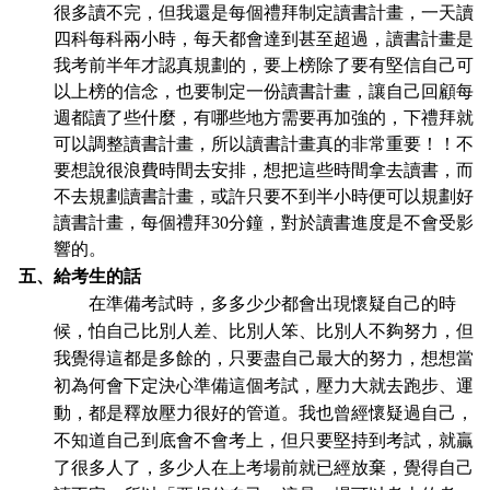
很多讀不完，但我還是每個禮拜制定讀書計畫，一天讀
四科每科兩小時，每天都會達到甚至超過，讀書計畫是
我考前半年才認真規劃的，要上榜除了要有堅信自己可
以上榜的信念，也要制定一份讀書計畫，讓自己回顧每
週都讀了些什麼，有哪些地方需要再加強的，下禮拜就
可以調整讀書計畫，所以讀書計畫真的非常重要！！不
要想說很浪費時間去安排，想把這些時間拿去讀書，而
不去規劃讀書計畫，或許只要不到半小時便可以規劃好
讀書計畫，每個禮拜30分鐘，對於讀書進度是不會受影
響的。
五、給考生的話
在準備考試時，多多少少都會出現懷疑自己的時
候，怕自己比別人差、比別人笨、比別人不夠努力，但
我覺得這都是多餘的，只要盡自己最大的努力，想想當
初為何會下定決心準備這個考試，壓力大就去跑步、運
動，都是釋放壓力很好的管道。我也曾經懷疑過自己，
不知道自己到底會不會考上，但只要堅持到考試，就贏
了很多人了，多少人在上考場前就已經放棄，覺得自己