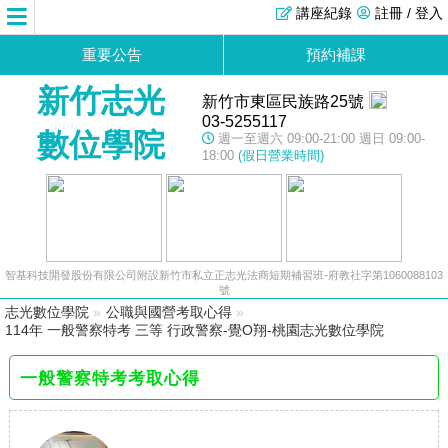
講座紀錄
註冊 / 登入
重要公告
預約補課
新竹志光
新竹市東區民族路25號
03-5255117
數位學院
週一至週六 09:00-21:00 週日 09:00-
18:00
(假日營業時間)
智基科技開發股份有限公司附設新竹市私立正志光法商短期補習班-府教社字第1060088103
號
志光數位學院
»
公職與國營考取心得
»
114年 一般警察特考 三等 行政警察-覺O翔-桃園志光數位學院
一般警察特考考取心得