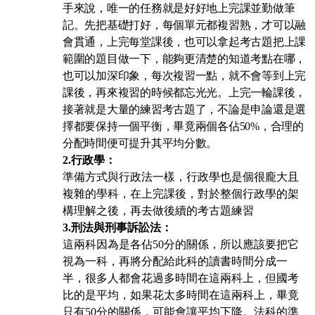
手來說，唯一的任務就是好好地上完課並勤做筆
記。先把基礎打好，每個單元都複習熟，才可以融
會貫通，上完每堂課後，也可以拿起考古題把上課
範圍的題目做一下，能夠更清楚的知道考點在哪，
也可以加深印象，每次複習一點，就不會等到上完
課後，再來複習的時候都忘光光。上完一輪課後，
接著就是大量的練習考古題了，不論是申論還是選
擇都要保持一個平衡，畢竟兩個各佔50%，合理的
分配時間便可提升其平均分數。
2.
行政學：
準備方式與行政法一樣，行政學也是個很龐大且
複雜的學科，在上完課後，對於整個行政學的架
構理解之後，再去做後續的考古題練習
3.
刑法與刑事訴訟法：
這兩科因為是各佔50分的關係，所以應該要把它
視為一科，再將分配給此科的讀書時間分成一
半，很多人都會花過多時間在這兩科上，但國考
比的是平均，如果花太多時間在這兩科上，畢竟
只有50分的關係，可能會讓平均下降。法科的準