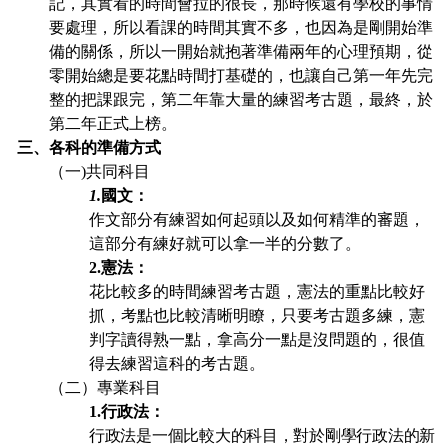
記，其實看的時間會拉的很長，那時候還有學校的事情
要處理，所以看課的時間其實不多，也因為是剛開始準
備的關係，所以一開始就抱著準備兩年的心理預期，從
零開始總是要花點時間打基礎的，也讓自己第一年先完
整的把課跟完，第二年靠大量的練習考古題，最終，於
第二年正式上榜。
三、各科的準備方式
（一)共同科目
1.
國文：
作文部分有練習如何起頭以及如何精準的審題，
這部分有練好就可以拿一半的分數了。
2.
憲法：
花比較多的時間練習考古題，憲法的重點比較好
抓，考點也比較清晰明瞭，只要考古題多練，憲
判字讀得熟一點，拿高分一點是沒問題的，很值
得去練習這科的考古題。
（二）專業科目
1.
行政法：
行政法是一個比較大的科目，對於剛學行政法的新