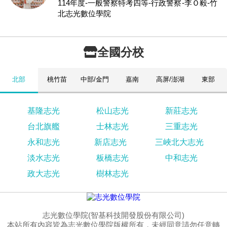
114年度-一般警察特考四等-行政警察-李Ｏ毅-竹
北志光數位學院
全國分校
北部
桃竹苗
中部/金門
嘉南
高屏/澎湖
東部
基隆志光
松山志光
新莊志光
台北旗艦
士林志光
三重志光
永和志光
新店志光
三峽北大志光
淡水志光
板橋志光
中和志光
政大志光
樹林志光
志光數位學院(智基科技開發股份有限公司)
本站所有內容皆為志光數位學院版權所有，未經同意請勿任意轉