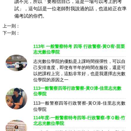
讀不完，所以「要相信自己，這是一場可以考上的考
試」，這句話是一位老師對我說過的話，也送給正在準
備考試的你們。
上一則：
下一則：
113年 一般警察特考 四等 行政警察-黃O宥-苗栗
志光數位學院
志光數位學院的優點是上課時間很彈性，可以自
己安排進度，即使有半年的時間在服役，還是可
以把課程上完，這點非常好，也是我選擇志光數
位學院的原因之一
113一般警察四等行政警察-黃O漳-佳里志光數
位學院
113一般警察四等行政警察-黃O漳-佳里志光數
位學院
114年度-一般警察特考四等-行政警察-李Ｏ毅-竹
北志光數位學院