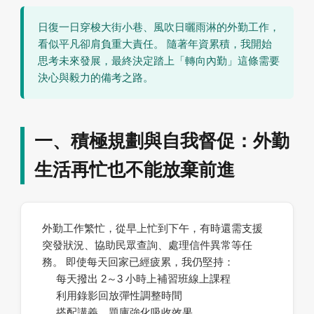
日復一日穿梭大街小巷、風吹日曬雨淋的外勤工作，
看似平凡卻肩負重大責任。 隨著年資累積，我開始
思考未來發展，最終決定踏上「轉向內勤」這條需要
決心與毅力的備考之路。
一、積極規劃與自我督促：外勤
生活再忙也不能放棄前進
外勤工作繁忙，從早上忙到下午，有時還需支援
突發狀況、協助民眾查詢、處理信件異常等任
務。 即使每天回家已經疲累，我仍堅持：
每天撥出 2～3 小時上補習班線上課程
利用錄影回放彈性調整時間
搭配講義、題庫強化吸收效果