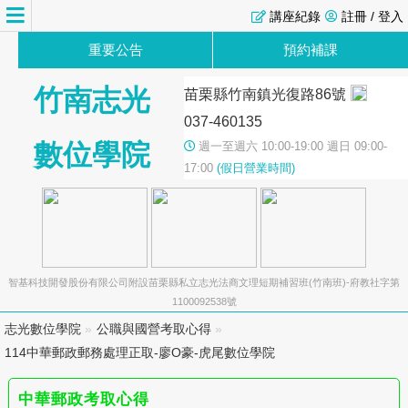
講座紀錄
註冊 / 登入
重要公告
預約補課
竹南志光
苗栗縣竹南鎮光復路86號
037-460135
數位學院
週一至週六 10:00-19:00 週日 09:00-
17:00
(假日營業時間)
智基科技開發股份有限公司附設苗栗縣私立志光法商文理短期補習班(竹南班)-府教社字第
1100092538號
志光數位學院
»
公職與國營考取心得
»
114中華郵政郵務處理正取-廖O豪-虎尾數位學院
中華郵政考取心得