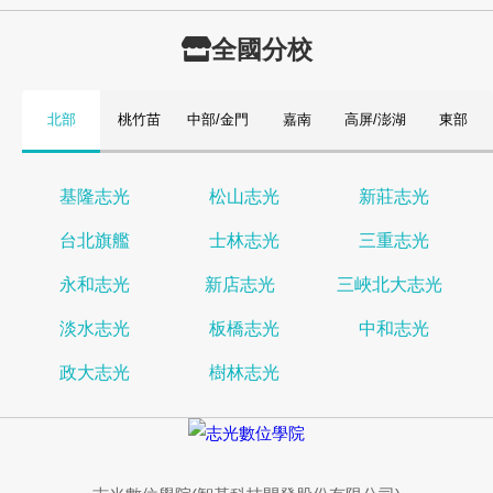
全國分校
北部
桃竹苗
中部/金門
嘉南
高屏/澎湖
東部
基隆志光
松山志光
新莊志光
台北旗艦
士林志光
三重志光
永和志光
新店志光
三峽北大志光
淡水志光
板橋志光
中和志光
政大志光
樹林志光