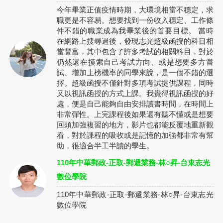
今年畢業正值疫情時期，大環境相當不穩定，求
職更是不容易。想要找到一份收入穩定、工作條
件不錯的職業成為我畢業後的首要目標。 當時
在網路上搜尋過後，發現志光超級函授的科目相
當豐富，其中包含了許多考試的相關科目，對於
仍然還在摸索自己考試方向、或是想要多方嘗
試、增加上榜機率的同學來說，是一個不錯的選
擇。超級函授不僅針對多項考試提供課程，同時
又以視訊函授的方式上課。我覺得視訊函授的好
處，便是自己能夠自由安排讀書時間，在時間上
非常彈性。上完課程後如果還有聽不懂或是想要
回頭加強複習的地方，影片也都能反覆地重新觀
看，對於課程的吸收或是記憶的加強都非常有幫
助，很適合半工半讀的學生。
110年中華郵政-正取-郵遞業務-林○昇-台東志光
數位學院
110年中華郵政-正取-郵遞業務-林○昇-台東志光
數位學院