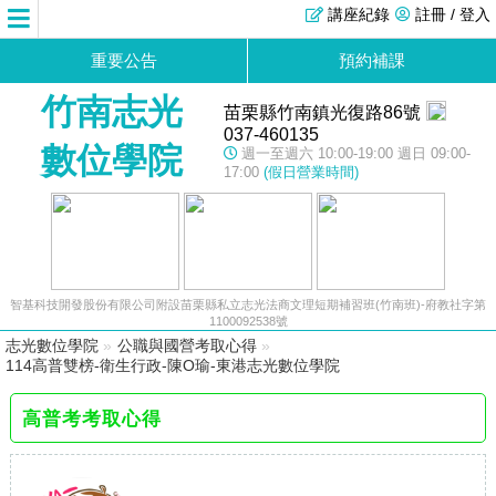
講座紀錄
註冊 / 登入
重要公告
預約補課
竹南志光
苗栗縣竹南鎮光復路86號
037-460135
數位學院
週一至週六 10:00-19:00 週日 09:00-
17:00
(假日營業時間)
智基科技開發股份有限公司附設苗栗縣私立志光法商文理短期補習班(竹南班)-府教社字第
1100092538號
志光數位學院
»
公職與國營考取心得
»
114高普雙榜-衛生行政-陳O瑜-東港志光數位學院
高普考考取心得