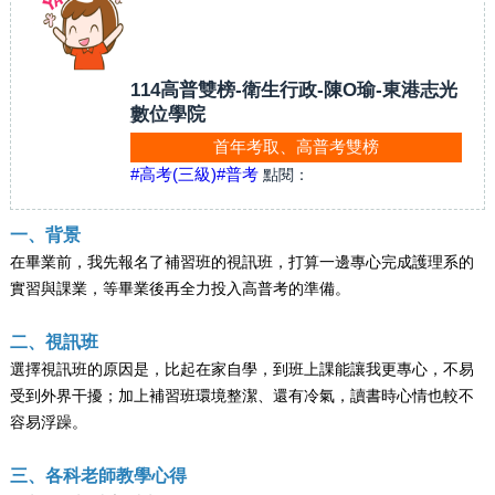
114高普雙榜-衛生行政-陳O瑜-東港志光
數位學院
首年考取、高普考雙榜
#高考(三級)
#普考
點閱：
一、背景
在畢業前，我先報名了補習班的視訊班，打算一邊專心完成護理系的
實習與課業，等畢業後再全力投入高普考的準備。
二、視訊班
選擇視訊班的原因是，比起在家自學，到班上課能讓我更專心，不易
受到外界干擾；加上補習班環境整潔、還有冷氣，讀書時心情也較不
容易浮躁。
三、各科老師教學心得