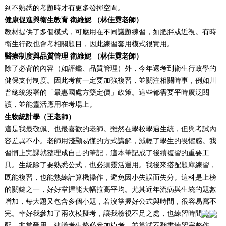
到不熟悉的考題時才有更多發揮空間。
健康促進與衛生教育
衛維妮
（林佳霓老師）
教材提供了多個模式，可應用在不同議題練習，如肥胖或近視。有時
衛生行政也會考相關題目，因此練習套用模式很實用。
醫療制度與品質管理 衛維妮 （林佳霓老師）
除了必背的內容（如評鑑、品質管理）外，今年還考到衛生行政學的
健保支付制度。因此考前一定要加強複習，並關注相關時事，例如川
普總統簽署的「最惠國處方藥定價」政策。這些都需要平時廣泛閱
讀，並能靈活應用在考場上。
生物統計學（
王老
師）
這是我最敬佩、也最喜歡的老師。雖然在學校學過生統，但與考試內
容差異不小。老師用淺顯易懂的方式講解，減輕了學生的畏懼感。我
習慣上完課就整理成自己的筆記，這本筆記成了後續複習的重要工
具。生統除了要熟悉公式，也必須靈活運用。我後來搭配題庫練習，
既能複習，也能熟練計算機操作，避免因小失誤而失分。這科是上榜
的關鍵之一，好好掌握能大幅拉高平均。尤其近年流病與生統的題數
增加，每大題又包含多個小題，若沒掌握好公式與時間，很容易寫不
完。幸好我參加了兩次模擬考，讓我檢視不足之處，也練習時間分
配，非常受用。建議考生務必參加模考，並嘗試不翻書練習完整作