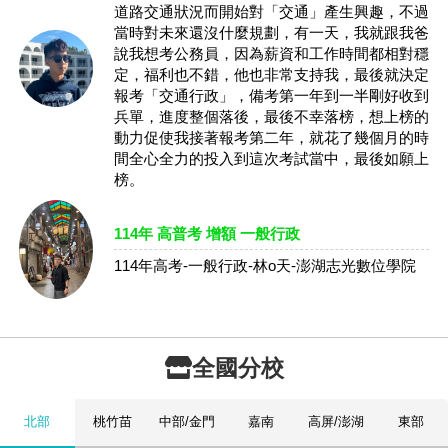
道路交通狀況而開始對「交通」產生興趣，不過
當時對未來還沒什麼規劃，有一天，我就跟我爸
說我想考公務員，因為薪資和工作時間都相對穩
定，福利也不錯，他也非常支持我，最後就決定
報考「交通行政」，備考第一年到一半剛好收到
兵單，進度整個落後，最後不幸落榜，想上榜的
動力促使我接著報考第二年，就花了幾個月的時
間全心全力的投入到這次考試當中，最後如願上
榜。
114年 高普考 增額 一般行政
114年高考-一般行政-林o天-澎湖志光數位學院
全國分校
北部
桃竹苗
中部/金門
嘉南
高屏/澎湖
東部