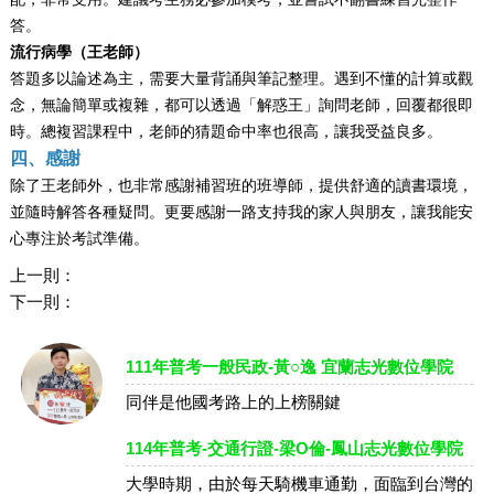
答。
流行病學（
王
老師）
答題多以論述為主，需要大量背誦與筆記整理。遇到不懂的計算或觀
念，無論簡單或複雜，都可以透過「解惑王」詢問老師，回覆都很即
時。總複習課程中，老師的猜題命中率也很高，讓我受益良多。
四、感謝
除了
王
老師外，也非常感謝補習班的班導師，提供舒適的讀書環境，
並隨時解答各種疑問。更要感謝一路支持我的家人與朋友，讓我能安
心專注於考試準備。
上一則：
下一則：
111年普考一般民政-黃○逸 宜蘭志光數位學院
同伴是他國考路上的上榜關鍵
114年普考-交通行證-梁O倫-鳳山志光數位學院
大學時期，由於每天騎機車通勤，面臨到台灣的