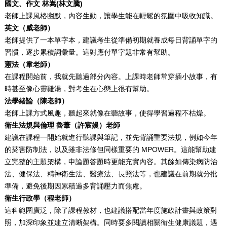
國文、作文 林嵩(林文騰)
老師上課風格幽默，內容生動，讓學生能在輕鬆的氛圍中吸收知識。
英文（威老師）
老師提供了一本單字本，建議考生從準備初期就養成每日背誦單字的
習慣，逐步累積詞彙量。這對應付單字題非常有幫助。
憲法（韋老師）
在課程開始前，我就先聽過部分內容。上課時老師常穿插小故事，有
時甚至像心靈雞湯，對考生在心態上很有幫助。
法學緒論（陳老師）
老師上課方式風趣，聽起來就像在聽故事，使得學習過程不枯燥。
衛生法規與倫理
魯葦（許宸嫚）
老師
建議在課程一開始就進行聽課與筆記，並先背誦重要法規，例如今年
的菸害防制法，以及雖非法條但同樣重要的 MPOWER。這能幫助建
立完整的主題架構，申論題答題時更能充實內容。其餘如傳染病防治
法、健保法、精神衛生法、醫療法、長照法等，也建議在前期就分批
準備，避免後期因累積過多背誦壓力而焦慮。
衛生行政學（程老師）
這科範圍廣泛，除了課程教材，也建議搭配當年度施政計畫與政策對
照，加深印象並建立清晰架構。同時要多閱讀相關衛生健康議題，遇