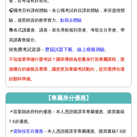
發，在考場有好表現。
🎧國考百科課程體驗－各公職考試科目課前體驗，來班盡情體
驗，感受師資的教學實力。
點我去體驗
📚
各式讀書會、講座－新生導航報到茶會、考取生分享會、學
員讀書會媒合。
免費考試資源
歷屆試題下載
、
線上模擬測驗
🆓
－
。
不知道要準備什麼考試？讓班導師為您量身打造專屬課程，透
過櫃台的服務及專業，讓您更加掌握考試動向，從而選擇合適
的類科準備。
【專屬身分優惠】
📌苗栗縣政府特約優惠－本人憑證購課享專屬優惠、購買書籍
7.6折優惠。
📌
退除役官兵優惠
－本人憑證購課享專屬優惠、購買書籍7.6折