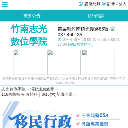
講座紀錄
註冊 / 登入
重要公告
預約補課
竹南志光
苗栗縣竹南鎮光復路86號
037-460135
數位學院
週一至週六 10:00-19:00 週日 09:00-
17:00
(假日營業時間)
智基科技開發股份有限公司附設苗栗縣私立志光法商文理短期補習班(竹南班)-府教社字第
1100092538號
志光數位學院
»
活動訊息總覽
»
116移民特考-各類科｜8/15(六)新班開課
»