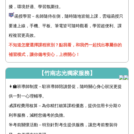
擾，環境舒適、學習氛圍佳。
函授學習－名師隨侍在側，隨時隨地皆能上課，雲端函授只
要連上線，手機、平板、筆電皆可隨時觀看，學習超便利、課
程複習更高效。
不知道怎麼選擇課程班別？點我看，和我們一起找出專屬你的
補習模式，讓你備考安心，上榜開心！
【竹南志光獨家服務】
👩‍🏫班導師制度－駐班導師陪讀督促，隨時關心身心狀況更提
供一對一心理輔導。
💰課程費用核算－為你精打細算課程優惠，提供信用卡分期０
利率服務，減輕您備考的負擔。
🎯考前關懷活動－特別針對考生提供
服務
，讓您考前整裝待