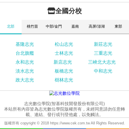
全國分校
北部
桃竹苗
中部/金門
嘉南
高屏/澎湖
東部
基隆志光
松山志光
新莊志光
台北旗艦
士林志光
三重志光
永和志光
新店志光
三峽北大志光
淡水志光
板橋志光
中和志光
政大志光
樹林志光
志光數位學院(智基科技開發股份有限公司)
本站所有內容皆為志光數位學院版權所有，未經同意請勿任意轉
載、連結、發行或刊登他處，以免觸法。
版權所有 copyright © 2018 https://www.cek.com.tw All Rights Reserved.