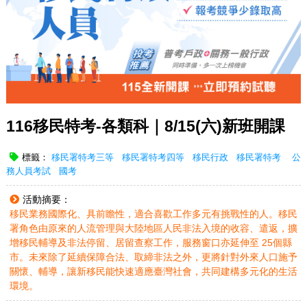
116移民特考-各類科｜8/15(六)新班開課
標籤：
移民署特考三等
移民署特考四等
移民行政
移民署特考 公
務人員考試 國考
活動摘要：
移民業務國際化、具前瞻性，適合喜歡工作多元有挑戰性的人。移民
署角色由原來的人流管理與大陸地區人民非法入境的收容、遣返，擴
增移民輔導及非法停留、居留查察工作，服務窗口亦延伸至 25個縣
市。未來除了延續保障合法、取締非法之外，更將針對外來人口施予
關懷、輔導，讓新移民能快速適應臺灣社會，共同建構多元化的生活
環境。