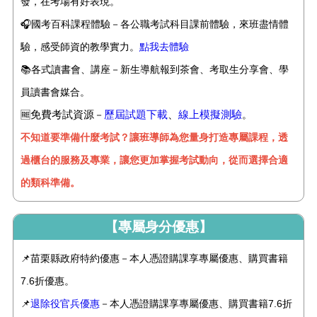
發，在考場有好表現。
🎧國考百科課程體驗－各公職考試科目課前體驗，來班盡情體
驗，感受師資的教學實力。
點我去體驗
📚
各式讀書會、講座－新生導航報到茶會、考取生分享會、學
員讀書會媒合。
免費考試資源
歷屆試題下載
、
線上模擬測驗
🆓
－
。
不知道要準備什麼考試？讓班導師為您量身打造專屬課程，透
過櫃台的服務及專業，讓您更加掌握考試動向，從而選擇合適
的類科準備。
【專屬身分優惠】
📌苗栗縣政府特約優惠－本人憑證購課享專屬優惠、購買書籍
7.6折優惠。
📌
退除役官兵優惠
－本人憑證購課享專屬優惠、購買書籍7.6折