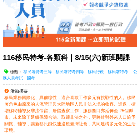
116移民特考-各類科｜8/15(六)新班開課
標籤：
移民署特考三等
移民署特考四等
移民行政
移民署特考 公
務人員考試 國考
活動摘要：
移民業務國際化、具前瞻性，適合喜歡工作多元有挑戰性的人。移民
署角色由原來的人流管理與大陸地區人民非法入境的收容、遣返，擴
增移民輔導及非法停留、居留查察工作，服務窗口亦延伸至 25個縣
市。未來除了延續保障合法、取締非法之外，更將針對外來人口施予
關懷、輔導，讓新移民能快速適應臺灣社會，共同建構多元化的生活
環境。