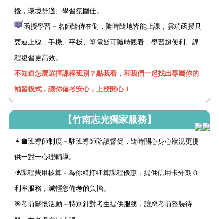
擾，環境舒適、學習氛圍佳。
函授學習－名師隨侍在側，隨時隨地皆能上課，雲端函授只
要連上線，手機、平板、筆電皆可隨時觀看，學習超便利、課
程複習更高效。
不知道怎麼選擇課程班別？點我看，和我們一起找出專屬你的
補習模式，讓你備考安心，上榜開心！
【竹南志光獨家服務】
👩‍🏫班導師制度－駐班導師陪讀督促，隨時關心身心狀況更提
供一對一心理輔導。
💰課程費用核算－為你精打細算課程優惠，提供信用卡分期０
利率服務，減輕您備考的負擔。
🎯考前關懷活動－特別針對考生提供
服務
，讓您考前整裝待