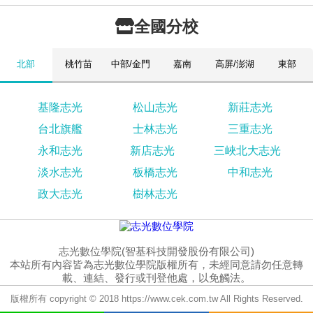
全國分校
北部
桃竹苗
中部/金門
嘉南
高屏/澎湖
東部
基隆志光
松山志光
新莊志光
台北旗艦
士林志光
三重志光
永和志光
新店志光
三峽北大志光
淡水志光
板橋志光
中和志光
政大志光
樹林志光
志光數位學院(智基科技開發股份有限公司)
本站所有內容皆為志光數位學院版權所有，未經同意請勿任意轉
載、連結、發行或刊登他處，以免觸法。
版權所有 copyright © 2018 https://www.cek.com.tw All Rights Reserved.