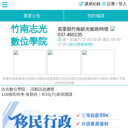
講座紀錄
註冊 / 登入
重要公告
預約補課
竹南志光
苗栗縣竹南鎮光復路86號
037-460135
數位學院
週一至週六 10:00-19:00 週日 09:00-
17:00
(假日營業時間)
智基科技開發股份有限公司附設苗栗縣私立志光法商文理短期補習班(竹南班)-府教社字第
1100092538號
志光數位學院
»
活動訊息總覽
»
116移民特考-各類科｜8/15(六)新班開課
»