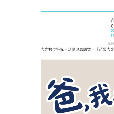
苗栗志光
0
數位學院
日
智基
志光數位學院
»
活動訊息總覽
»
【苗栗志光