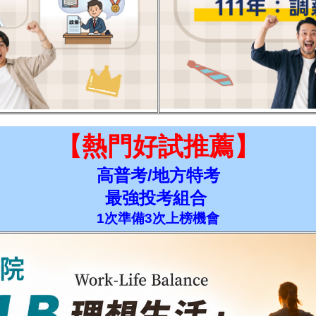
【
熱門好試推薦
】
高普考/地方特考
最強投考組合
1次準備3次上榜機會