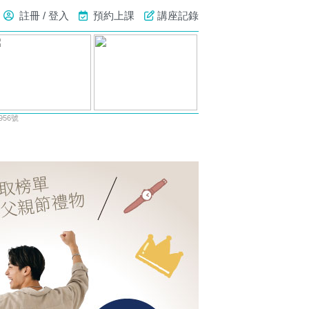
註冊 / 登入
預約上課
講座記錄
56號