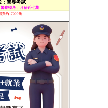
2：警專考試
過警察特考，月薪近七萬
費約17000元