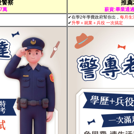
般警察
推薦
7萬
薪資:畢業通
✔
在學2年學費政府幫你出，
每月生活
✔
升學＋就業＋兵役 一次搞定