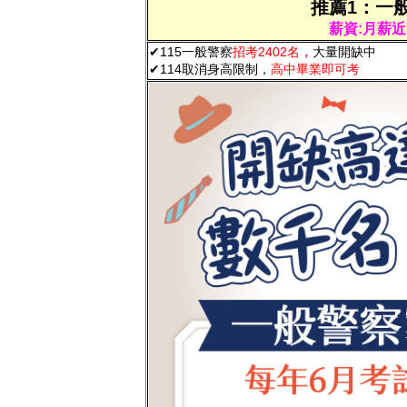
推薦1：一
薪資:月薪近
✔115一般警察
招考2402名
，
大量開缺中
✔
114取消身高限制，
高中畢業即可考