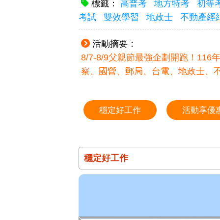
標籤：
高普考
地方特考
初等
考試
雙效學習
地政士
不動產經
活動摘要：
8/7-8/9父親節最強企劃開跑！1
察、國營、郵局、台電、地政士、
穩定好工作
活動享優
穩定好工作