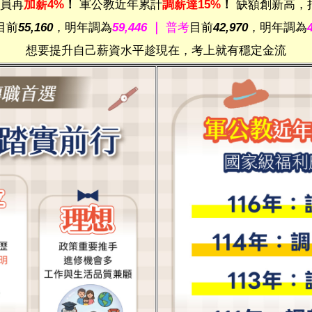
人員再
加薪4%
！
軍公教近年累計
調薪達15%
！
缺額創新高，
目前
55,160
，明年調為
59,446
｜
普考
目前
42,970
，明年調為
想要提升自己薪資水平趁現在，考上就有穩定金流