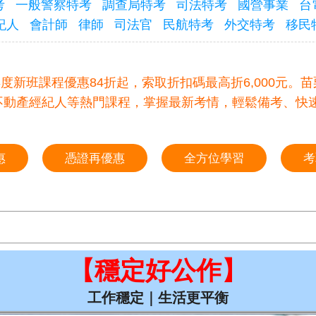
考
一般警察特考
調查局特考
司法特考
國營事業
台
紀人
會計師
律師
司法官
民航特考
外交特考
移民
16年度新班課程優惠84折起，索取折扣碼最高折6,000
不動產經紀人等熱門課程，掌握最新考情，輕鬆備考、快
惠
憑證再優惠
全方位學習
考
【穩定好公作】
工作穩定｜生活更平衡