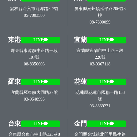
雲林縣斗六市龍潭路5-7號
屏東縣潮州鎮延平路206號3
05-7003580
樓
08-7890099
東港
宜蘭
LINE
LINE
屏東縣東港鎮中正路一段
宜蘭縣宜蘭市中山路三段
197號
220號
08-8350606
03-9367118
羅東
花蓮
LINE
LINE
宜蘭縣羅東鎮大同路27號
花蓮縣花蓮市國聯一路133
03-9548995
號
03-8339231
台東
金門
LINE
LINE
台東縣台東市中山路323巷8
金門縣金城鎮北門里民生路