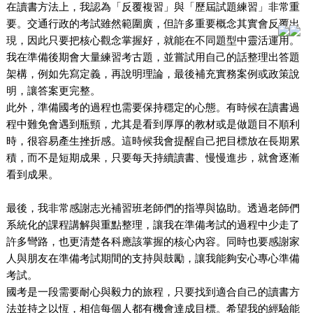
在讀書方法上，我認為「反覆複習」與「歷屆試題練習」非常重
要。交通行政的考試雖然範圍廣，但許多重要概念其實會反覆出
現，因此只要把核心觀念掌握好，就能在不同題型中靈活運用。
我在準備後期會大量練習考古題，並嘗試用自己的話整理出答題
架構，例如先寫定義，再說明理論，最後補充實務案例或政策說
明，讓答案更完整。
此外，準備國考的過程也需要保持穩定的心態。有時候在讀書過
程中難免會遇到瓶頸，尤其是看到厚厚的教材或是做題目不順利
時，很容易產生挫折感。這時候我會提醒自己把目標放在長期累
積，而不是短期成果，只要每天持續讀書、慢慢進步，就會逐漸
看到成果。
最後，我非常感謝志光補習班老師們的指導與協助。透過老師們
系統化的課程講解與重點整理，讓我在準備考試的過程中少走了
許多彎路，也更清楚各科應該掌握的核心內容。同時也要感謝家
人與朋友在準備考試期間的支持與鼓勵，讓我能夠安心專心準備
考試。
國考是一段需要耐心與毅力的旅程，只要找到適合自己的讀書方
法並持之以恆，相信每個人都有機會達成目標。希望我的經驗能