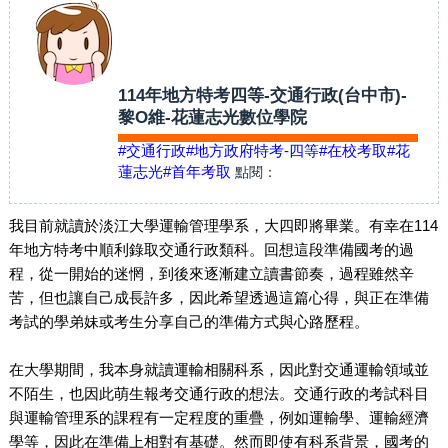
114年地方特考四等-交通行政(台中市)-
黎O維-花蓮志光數位學院
#交通行政
#地方政府特考-四等
#在校考取
#花
蓮志光
#首年考取
點閱：
我目前就讀於淡江大學運輸管理學系，大四即將畢業。有幸在114
年地方特考中順利錄取交通行政類科。回想這段準備國考的過
程，從一開始的迷惘，到後來逐漸建立讀書節奏，過程雖然辛
苦，但也讓自己成長許多，因此希望透過這篇心得，與正在準備
考試的學弟妹或考生分享自己的準備方式與心路歷程。
在大學期間，我本身就讀運輸相關科系，因此對交通運輸領域並
不陌生，也因此萌生報考交通行政的想法。交通行政的考試科目
與運輸管理系的課程有一定程度的重疊，例如運輸學、運輸經濟
學等，因此在準備上相對有基礎。然而即使有科系背景，國考的