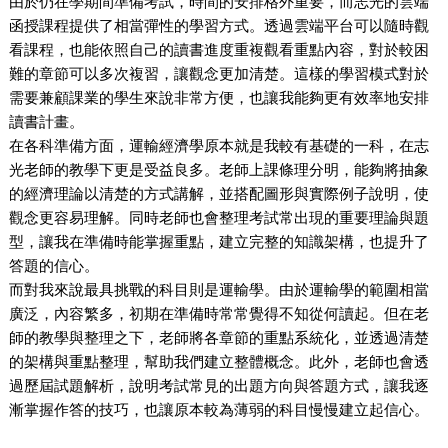
由於仍在學期間準備考試，時間的安排格外重要，而志光的雲端
函授課程提供了相當彈性的學習方式。透過雲端平台可以隨時觀
看課程，也能依照自己的讀書進度重複觀看重點內容，對於較困
難的章節可以多次複習，讓觀念更加清楚。這樣的學習模式對於
需要兼顧課業的學生來說非常方便，也讓我能夠更有效率地安排
讀書計畫。
在各科準備方面，運輸經濟學原本就是我較有基礎的一科，在志
光老師的教學下更是受益良多。老師上課條理分明，能夠將抽象
的經濟理論以清楚的方式講解，並搭配圖形與實際例子說明，使
觀念更容易理解。同時老師也會整理考試常出現的重要理論與題
型，讓我在準備時能掌握重點，建立完整的知識架構，也提升了
答題的信心。
而對我來說最具挑戰的科目則是運輸學。由於運輸學的範圍相當
廣泛，內容繁多，初期在準備時常常覺得不知從何讀起。但在老
師的教學與整理之下，老師將各章節的重點系統化，並透過清楚
的架構與重點整理，幫助我們建立整體概念。此外，老師也會透
過歷屆試題解析，說明考試常見的出題方向與答題方式，讓我逐
漸掌握作答的技巧，也讓原本較為薄弱的科目慢慢建立起信心。