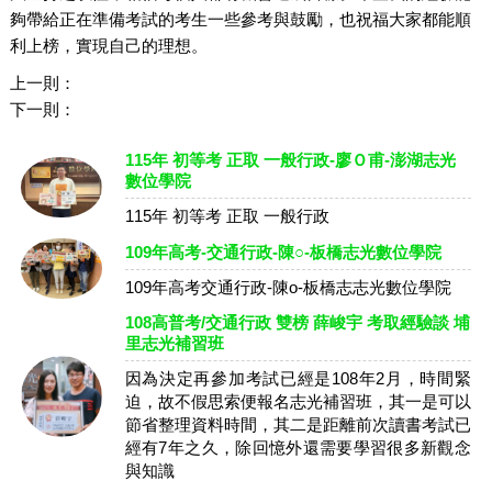
夠帶給正在準備考試的考生一些參考與鼓勵，也祝福大家都能順
利上榜，實現自己的理想。
上一則：
下一則：
115年 初等考 正取 一般行政-廖Ｏ甫-澎湖志光
數位學院
115年 初等考 正取 一般行政
109年高考-交通行政-陳○-板橋志光數位學院
109年高考交通行政-陳o-板橋志志光數位學院
108高普考/交通行政 雙榜 薛峻宇 考取經驗談 埔
里志光補習班
因為決定再參加考試已經是108年2月，時間緊
迫，故不假思索便報名志光補習班，其一是可以
節省整理資料時間，其二是距離前次讀書考試已
經有7年之久，除回憶外還需要學習很多新觀念
與知識