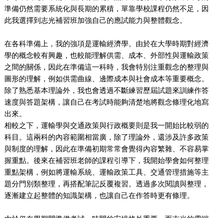
準備仍然需要系統化與長期的累積，單靠學校課程仍然不足，因
此我選擇到志光補習班加強自己的應試能力與整體觀念。
在各科準備上，我的強項是運輸經濟學。由於在大學時期對經濟
學的概念較有興趣，也較能理解供需、成本、外部性與運輸政策
之間的關係，因此在準備這一科時，我會特別注重觀念的整理與
圖形的理解，例如供需曲線、邊際成本與社會成本等重要概念。
除了熟悉基本理論外，我也會透過不斷練習歷屆試題來訓練作答
速度與答題架構，讓自己在考試時能夠清楚地將觀念條理化地寫
出來。
相較之下，運輸學與交通政策與行政概要則是我一開始比較弱的
科目。這兩科的內容範圍相當廣，除了理論外，還涉及許多政策
與制度的理解，因此在準備初期常常會覺得內容繁雜、不容易掌
握重點。後來在補習班老師的課程引導下，我開始學會如何整理
重點架構，例如將運輸系統、運輸政策工具、交通管理措施等主
題分門別類整理，再搭配筆記反覆複習。透過多次閱讀與整理，
逐漸建立起整體的知識架構，也讓自己在作答時更有條理。