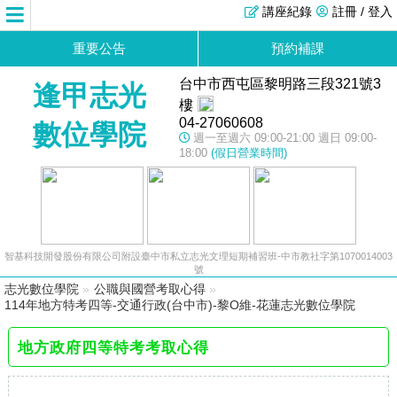
講座紀錄
註冊 / 登入
重要公告
預約補課
台中市西屯區黎明路三段321號3
逢甲志光
樓
04-27060608
數位學院
週一至週六 09:00-21:00 週日 09:00-
18:00
(假日營業時間)
智基科技開發股份有限公司附設臺中市私立志光文理短期補習班-中市教社字第1070014003
號
志光數位學院
»
公職與國營考取心得
»
114年地方特考四等-交通行政(台中市)-黎O維-花蓮志光數位學院
地方政府四等特考考取心得