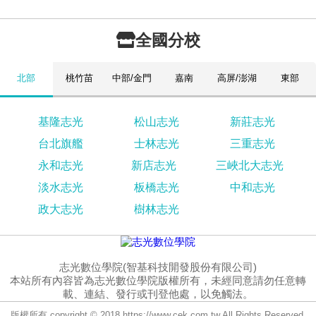
全國分校
北部
桃竹苗
中部/金門
嘉南
高屏/澎湖
東部
基隆志光
松山志光
新莊志光
台北旗艦
士林志光
三重志光
永和志光
新店志光
三峽北大志光
淡水志光
板橋志光
中和志光
政大志光
樹林志光
志光數位學院(智基科技開發股份有限公司)
本站所有內容皆為志光數位學院版權所有，未經同意請勿任意轉
載、連結、發行或刊登他處，以免觸法。
版權所有 copyright © 2018 https://www.cek.com.tw All Rights Reserved.