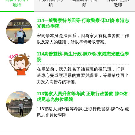
地特
類
類
教職
114一般警察特考四等-行政警察-宋O禎-東港志
光數位學院
宋同學本身是法律系，因為家人有從事警察工作
以及家人的建議，所以準備考取警察。
114高普雙榜-衛生行政-陳O瑜-東港志光數位學
院
在畢業前，我先報名了補習班的視訊班，打算一
邊專心完成護理系的實習與課業，等畢業後再全
力投入高普考的準備。
113警察人員升官等考試-正取行政警察-陳O佑-
虎尾志光數位學院
113警察人員升官等考試-正取行政警察-陳O佑-虎
尾志光數位學院