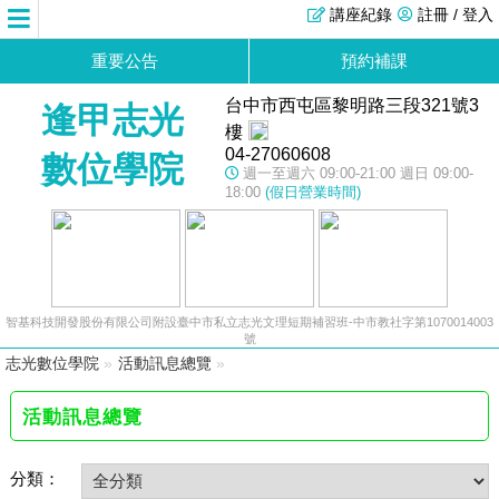
講座紀錄
註冊 / 登入
重要公告
預約補課
台中市西屯區黎明路三段321號3
逢甲志光
樓
04-27060608
數位學院
週一至週六 09:00-21:00 週日 09:00-
18:00
(假日營業時間)
智基科技開發股份有限公司附設臺中市私立志光文理短期補習班-中市教社字第1070014003
號
志光數位學院
»
活動訊息總覽
»
活動訊息總覽
分類：