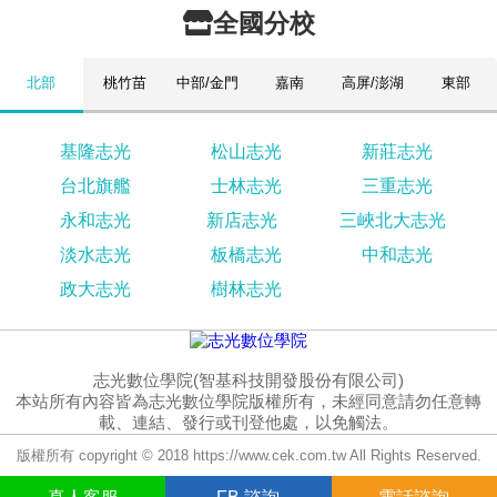
全國分校
北部
桃竹苗
中部/金門
嘉南
高屏/澎湖
東部
基隆志光
松山志光
新莊志光
台北旗艦
士林志光
三重志光
永和志光
新店志光
三峽北大志光
淡水志光
板橋志光
中和志光
政大志光
樹林志光
志光數位學院(智基科技開發股份有限公司)
本站所有內容皆為志光數位學院版權所有，未經同意請勿任意轉
載、連結、發行或刊登他處，以免觸法。
版權所有 copyright © 2018 https://www.cek.com.tw All Rights Reserved.