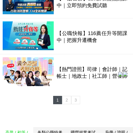
中｜立即預約免費試聽
【公職快報】116薦任升等開課
中｜把握升遷機會
【熱門證照】司律｜會計師｜記
帳士｜地政士｜社工師｜營養師
1
2
3
高普 / 初等 /
各類公職特考
國營就業考試
升學 / 證照 /