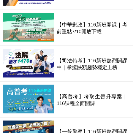
【中華郵政】116新班開課｜考
前重點7/10開放下載
【司法特考】116新班熱烈開課
中｜掌握缺額趨勢穩定上榜
【高普考】考取生晉升專案｜
116課程全面開課
【一般警察】116新班熱烈開課