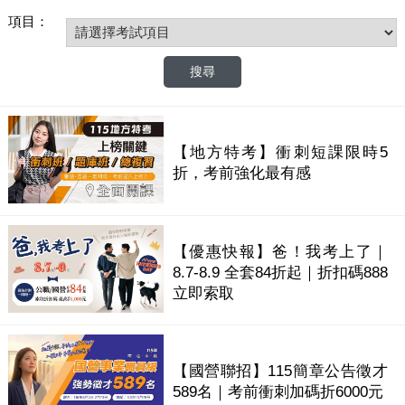
項目：
【地方特考】衝刺短課限時5
折，考前強化最有感
【優惠快報】爸！我考上了｜
8.7-8.9 全套84折起｜折扣碼888
立即索取
【國營聯招】115簡章公告徵才
589名｜考前衝刺加碼折6000元